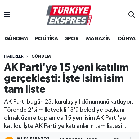
İstanbul Nöbetçi Eczaneler
GÜNDEM
POLİTİKA
SPOR
MAGAZİN
DÜNYA
İstanbul Hava Durumu
İstanbul Namaz Vakitleri
HABERLER
GÜNDEM
AK Parti'ye 15 yeni katılım
İstanbul Trafik Yoğunluk Haritası
gerçekleşti: İşte isim isim
Süper Lig Puan Durumu ve Fikstür
tam liste
AK Parti bugün 23. kuruluş yıl dönümünü kutluyor.
Tüm Manşetler
Törende 2'si milletvekili 13'ü belediye başkanı
olmak üzere toplamda 15 yeni isim AK Parti'ye
Son Dakika Haberleri
katıldı. İşte AK Parti'ye katılanların tam listesi..
Haber Arşivi