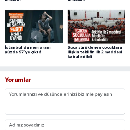
İstanbul'da nem oranı
Suça sürüklenen çocuklara
yüzde 97'ye çıktı!
ilişkin teklifin ilk 2 maddesi
kabul edildi
Yorumlar