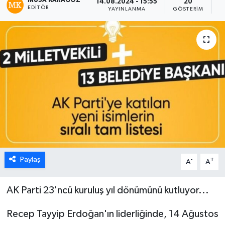
MUSA KARAGÖZ
14.08.2024 - 15:55
20
EDITÖR
YAYINLANMA
GÖSTERIM
O
Paylaş
-
+
A
A
AK Parti 23'ncü kuruluş yıl dönümünü kutluyor...
Recep Tayyip Erdoğan'ın liderliğinde, 14 Ağustos