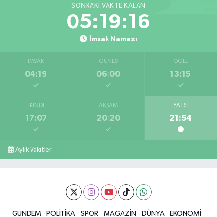
SONRAKI VAKTE KALAN
05:19:15
İmsak Namazı
İMSAK
GÜNEŞ
ÖĞLE
04:19
06:00
13:15
İKINDI
AKŞAM
YATSI
17:07
20:20
21:54
Aylık Vakitler
GÜNDEM
POLİTİKA
SPOR
MAGAZİN
DÜNYA
EKONOMİ