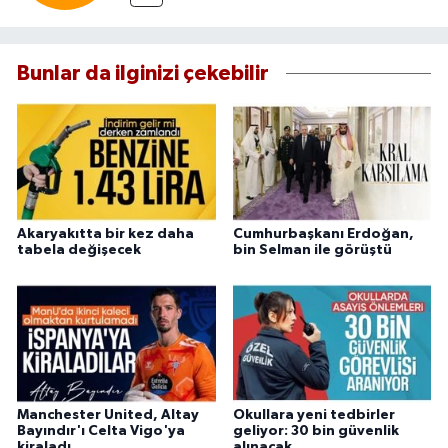
Bunlar da ilginizi çekebilir
Akaryakıtta bir kez daha
Cumhurbaşkanı Erdoğan,
tabela değişecek
bin Selman ile görüştü
Manchester United, Altay
Okullara yeni tedbirler
Bayındır'ı Celta Vigo'ya
geliyor: 30 bin güvenlik
kiraladı
alınacak