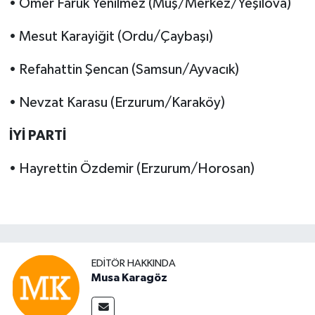
• Ömer Faruk Yenilmez (Muş/Merkez/Yeşilova)
• Mesut Karayiğit (Ordu/Çaybaşı)
• Refahattin Şencan (Samsun/Ayvacık)
• Nevzat Karasu (Erzurum/Karaköy)
İYİ PARTİ
• Hayrettin Özdemir (Erzurum/Horosan)
EDITÖR HAKKINDA
Musa Karagöz