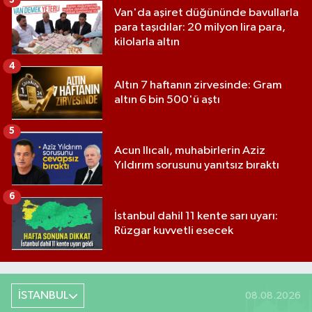
3
Van'da aşiret düğününde bavullarla
para taşıdılar: 20 milyon lira para,
kilolarla altın
4
Altın 7 haftanın zirvesinde: Gram
altın 6 bin 500'ü aştı
5
Acun Ilıcalı, muhabirlerin Aziz
Yıldırım sorusunu yanıtsız bıraktı
6
İstanbul dahil 11 kente sarı uyarı:
Rüzgar kuvvetli esecek
İSTANBUL
08.08.2026