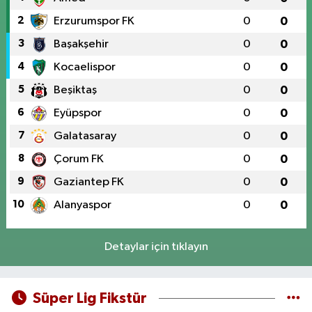
2
Erzurumspor FK
0
0
3
Başakşehir
0
0
4
Kocaelispor
0
0
5
Beşiktaş
0
0
6
Eyüpspor
0
0
7
Galatasaray
0
0
8
Çorum FK
0
0
9
Gaziantep FK
0
0
10
Alanyaspor
0
0
Detaylar için tıklayın
Süper Lig Fikstür