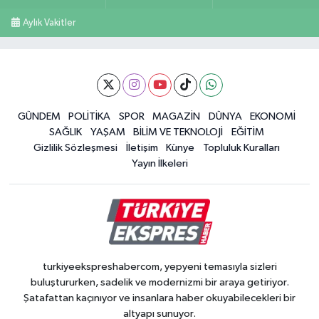
Aylık Vakitler
GÜNDEM
POLİTİKA
SPOR
MAGAZİN
DÜNYA
EKONOMİ
SAĞLIK
YAŞAM
BİLİM VE TEKNOLOJİ
EĞİTİM
Gizlilik Sözleşmesi
İletişim
Künye
Topluluk Kuralları
Yayın İlkeleri
turkiyeekspreshabercom, yepyeni temasıyla sizleri
buluştururken, sadelik ve modernizmi bir araya getiriyor.
Şatafattan kaçınıyor ve insanlara haber okuyabilecekleri bir
altyapı sunuyor.