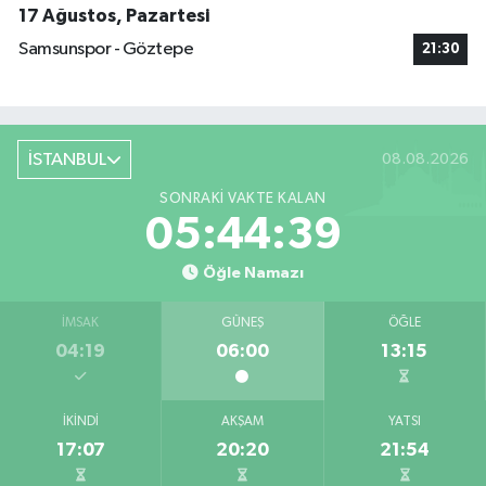
17 Ağustos, Pazartesi
Samsunspor - Göztepe
21:30
İSTANBUL
08.08.2026
SONRAKI VAKTE KALAN
05:44:39
Öğle Namazı
İMSAK
GÜNEŞ
ÖĞLE
04:19
06:00
13:15
İKINDI
AKŞAM
YATSI
17:07
20:20
21:54