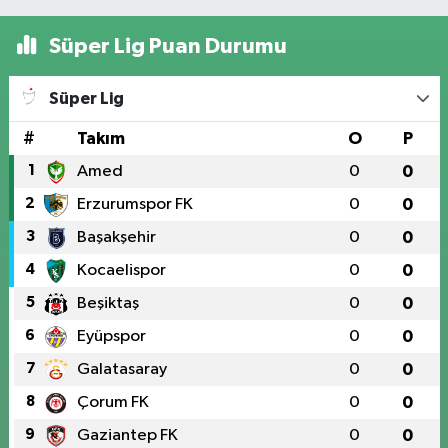
Süper Lig Puan Durumu
Süper Lig
#
Takım
O
P
1
Amed
0
0
2
Erzurumspor FK
0
0
3
Başakşehir
0
0
4
Kocaelispor
0
0
5
Beşiktaş
0
0
6
Eyüpspor
0
0
7
Galatasaray
0
0
8
Çorum FK
0
0
9
Gaziantep FK
0
0