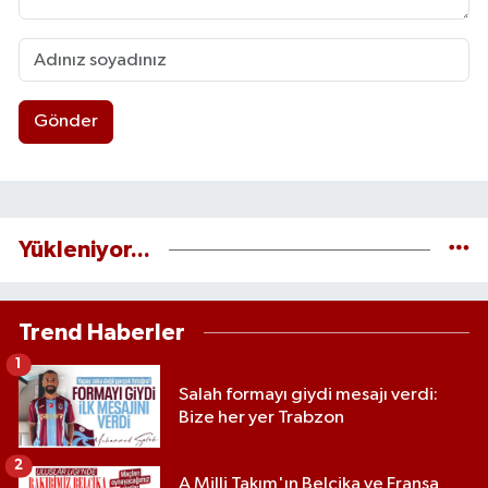
Gönder
Yükleniyor...
Trend Haberler
1
Salah formayı giydi mesajı verdi:
Bize her yer Trabzon
2
A Milli Takım'ın Belçika ve Fransa