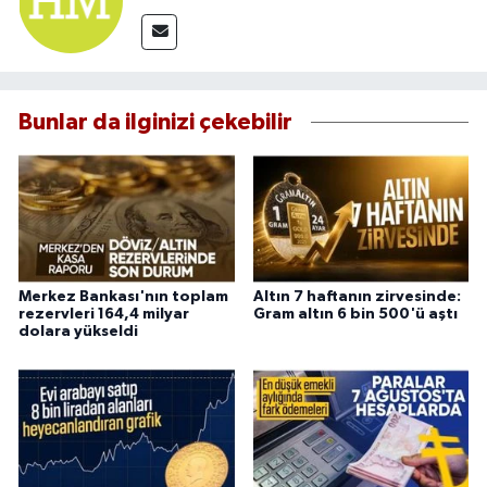
Bunlar da ilginizi çekebilir
Merkez Bankası'nın toplam
Altın 7 haftanın zirvesinde:
rezervleri 164,4 milyar
Gram altın 6 bin 500'ü aştı
dolara yükseldi