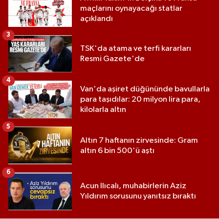
maçlarını oynayacağı statlar
açıklandı
3
TSK'da atama ve terfi kararları
Resmi Gazete'de
4
Van'da aşiret düğününde bavullarla
para taşıdılar: 20 milyon lira para,
kilolarla altın
5
Altın 7 haftanın zirvesinde: Gram
altın 6 bin 500'ü aştı
6
Acun Ilıcalı, muhabirlerin Aziz
Yıldırım sorusunu yanıtsız bıraktı