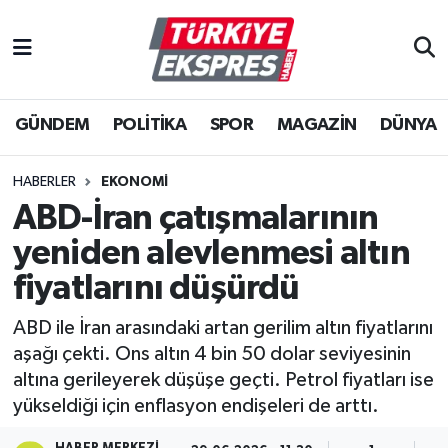
İstanbul Nöbetçi Eczaneler
GÜNDEM
POLİTİKA
SPOR
MAGAZİN
DÜNYA
İstanbul Hava Durumu
İstanbul Namaz Vakitleri
HABERLER
EKONOMİ
ABD-İran çatışmalarının
İstanbul Trafik Yoğunluk Haritası
yeniden alevlenmesi altın
Süper Lig Puan Durumu ve Fikstür
fiyatlarını düşürdü
ABD ile İran arasındaki artan gerilim altın fiyatlarını
Tüm Manşetler
aşağı çekti. Ons altın 4 bin 50 dolar seviyesinin
altına gerileyerek düşüşe geçti. Petrol fiyatları ise
Son Dakika Haberleri
yükseldiği için enflasyon endişeleri de arttı.
Haber Arşivi