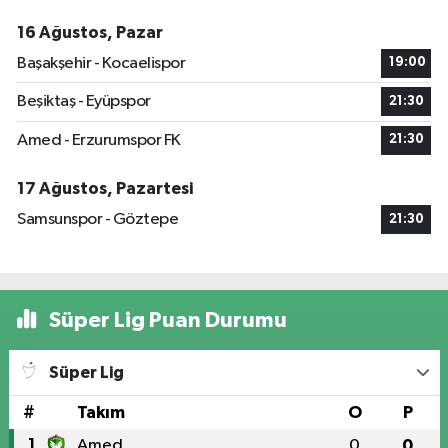
16 Ağustos, Pazar
Başakşehir - Kocaelispor
19:00
Beşiktaş - Eyüpspor
21:30
Amed - Erzurumspor FK
21:30
17 Ağustos, Pazartesi
Samsunspor - Göztepe
21:30
Süper Lig Puan Durumu
Süper Lig
#
Takım
O
P
1
Amed
0
0