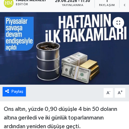
HABER MERKEZI
29.06.2026 - 11:30
1
EDITÖR
YAYINLANMA
PAYLAŞIM
GÖ
Paylaş
-
+
A
A
Ons altın, yüzde 0,90 düşüşle 4 bin 50 doların
altına geriledi ve iki günlük toparlanmanın
ardından yeniden düşüşe geçti.