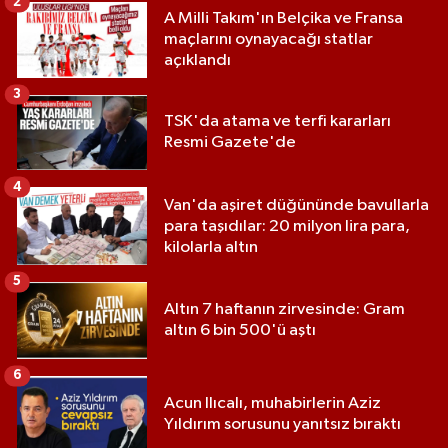
2
A Milli Takım'ın Belçika ve Fransa
maçlarını oynayacağı statlar
açıklandı
3
TSK'da atama ve terfi kararları
Resmi Gazete'de
4
Van'da aşiret düğününde bavullarla
para taşıdılar: 20 milyon lira para,
kilolarla altın
5
Altın 7 haftanın zirvesinde: Gram
altın 6 bin 500'ü aştı
6
Acun Ilıcalı, muhabirlerin Aziz
Yıldırım sorusunu yanıtsız bıraktı