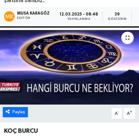
şansına sahibiz.
MUSA KARAGÖZ
12.03.2025 - 08:48
39
EDITÖR
YAYINLANMA
GÖSTERIM
O
Paylaş
-
+
A
A
KOÇ BURCU