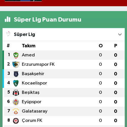
Süper Lig Puan Durumu
Süper Lig
#
Takım
O
P
1
Amed
0
0
2
Erzurumspor FK
0
0
3
Başakşehir
0
0
4
Kocaelispor
0
0
5
Beşiktaş
0
0
6
Eyüpspor
0
0
7
Galatasaray
0
0
8
Çorum FK
0
0