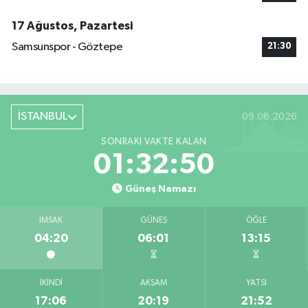
17 Ağustos, Pazartesi
Samsunspor - Göztepe
21:30
İSTANBUL
09.08.2026
SONRAKI VAKTE KALAN
01:32:49
Güneş Namazı
İMSAK
GÜNEŞ
ÖĞLE
04:20
06:01
13:15
İKINDI
AKŞAM
YATSI
17:06
20:19
21:52