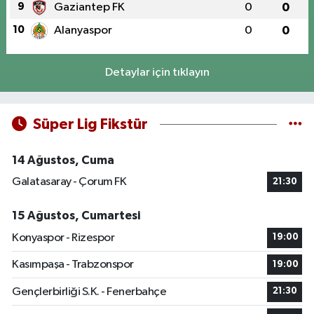
9
Gaziantep FK
0
0
10
Alanyaspor
0
0
Detaylar için tıklayın
Süper Lig Fikstür
14 Ağustos, Cuma
Galatasaray - Çorum FK
21:30
15 Ağustos, Cumartesi
Konyaspor - Rizespor
19:00
Kasımpaşa - Trabzonspor
19:00
Gençlerbirliği S.K. - Fenerbahçe
21:30