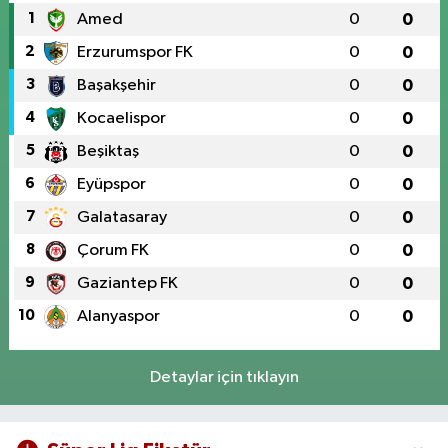
1
Amed
0
0
2
Erzurumspor FK
0
0
3
Başakşehir
0
0
4
Kocaelispor
0
0
5
Beşiktaş
0
0
6
Eyüpspor
0
0
7
Galatasaray
0
0
8
Çorum FK
0
0
9
Gaziantep FK
0
0
10
Alanyaspor
0
0
Detaylar için tıklayın