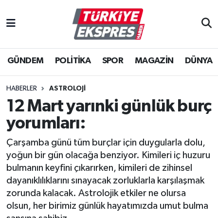
İstanbul Nöbetçi Eczaneler
GÜNDEM
POLİTİKA
SPOR
MAGAZİN
DÜNYA
İstanbul Hava Durumu
İstanbul Namaz Vakitleri
HABERLER
ASTROLOJI
12 Mart yarınki günlük burç
İstanbul Trafik Yoğunluk Haritası
yorumları:
Süper Lig Puan Durumu ve Fikstür
Çarşamba günü tüm burçlar için duygularla dolu,
yoğun bir gün olacağa benziyor. Kimileri iç huzuru
Tüm Manşetler
bulmanın keyfini çıkarırken, kimileri de zihinsel
dayanıklılıklarını sınayacak zorluklarla karşılaşmak
Son Dakika Haberleri
zorunda kalacak. Astrolojik etkiler ne olursa
olsun, her birimiz günlük hayatımızda umut bulma
Haber Arşivi