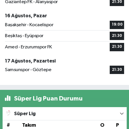
Gaziantep FK - Alanyaspor
21:30
16 Ağustos, Pazar
Başakşehir - Kocaelispor
19:00
Beşiktaş - Eyüpspor
21:30
Amed - Erzurumspor FK
21:30
17 Ağustos, Pazartesi
Samsunspor - Göztepe
21:30
Süper Lig Puan Durumu
Süper Lig
#
Takım
O
P