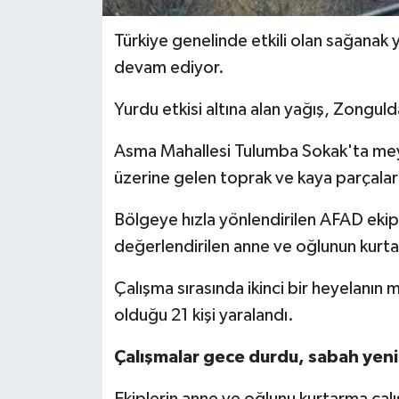
Türkiye genelinde etkili olan sağanak
devam ediyor.
Yurdu etkisi altına alan yağış, Zongul
Asma Mahallesi Tulumba Sokak'ta meyd
üzerine gelen toprak ve kaya parçalarını
Bölgeye hızla yönlendirilen AFAD ekiple
değerlendirilen anne ve oğlunun kurtar
Çalışma sırasında ikinci bir heyelanın
olduğu 21 kişi yaralandı.
Çalışmalar gece durdu, sabah yen
Ekiplerin anne ve oğlunu kurtarma çal