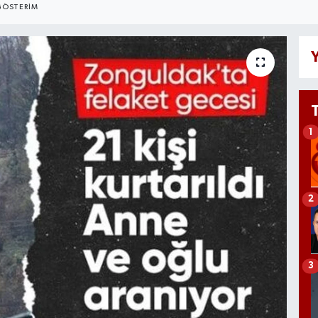
GÖSTERIM
Y
1
2
3