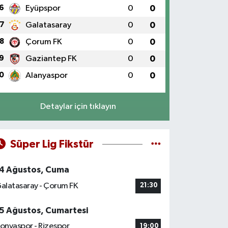
6
Eyüpspor
0
0
7
Galatasaray
0
0
8
Çorum FK
0
0
9
Gaziantep FK
0
0
0
Alanyaspor
0
0
Detaylar için tıklayın
Süper Lig Fikstür
4 Ağustos, Cuma
alatasaray - Çorum FK
21:30
5 Ağustos, Cumartesi
onyaspor - Rizespor
19:00