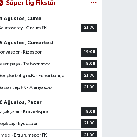
Süper Lig Fikstür
4 Ağustos, Cuma
alatasaray - Çorum FK
21:30
5 Ağustos, Cumartesi
onyaspor - Rizespor
19:00
asımpaşa - Trabzonspor
19:00
ençlerbirliği S.K. - Fenerbahçe
21:30
aziantep FK - Alanyaspor
21:30
6 Ağustos, Pazar
aşakşehir - Kocaelispor
19:00
eşiktaş - Eyüpspor
21:30
med - Erzurumspor FK
21:30