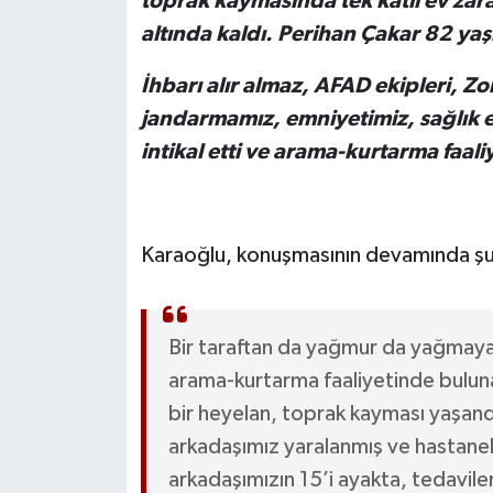
toprak kaymasında tek katlı ev zar
altında kaldı. Perihan Çakar 82 yaş
İhbarı alır almaz, AFAD ekipleri, Z
jandarmamız, emniyetimiz, sağlık e
intikal etti ve arama-kurtarma faaliy
Karaoğlu, konuşmasının devamında şun
Bir taraftan da yağmur da yağmaya
arama-kurtarma faaliyetinde buluna
bir heyelan, toprak kayması yaşand
arkadaşımız yaralanmış ve hastanel
arkadaşımızın 15’i ayakta, tedaviler