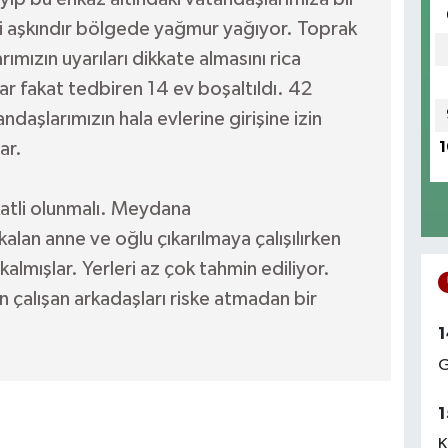
ti aşkındır bölgede yağmur yağıyor. Toprak
ızın uyarıları dikkate almasını rica
ar fakat tedbiren 14 ev boşaltıldı. 42
ndaşlarımızın hala evlerine girişine izin
ar.
1
katli olunmalı. Meydana
alan anne ve oğlu çıkarılmaya çalışılırken
kalmışlar. Yerleri az çok tahmin ediliyor.
 çalışan arkadaşları riske atmadan bir
1
G
1
K