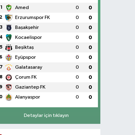
1
Amed
0
0
2
Erzurumspor FK
0
0
3
Başakşehir
0
0
4
Kocaelispor
0
0
5
Beşiktaş
0
0
6
Eyüpspor
0
0
7
Galatasaray
0
0
8
Çorum FK
0
0
9
Gaziantep FK
0
0
0
Alanyaspor
0
0
Detaylar için tıklayın