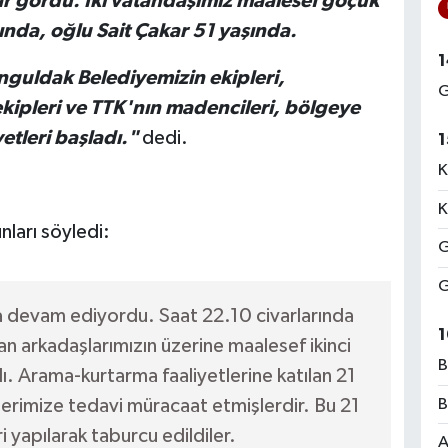
ar gördü. İki vatandaşımız maalesef göçük
ında, oğlu Sait Çakar 51 yaşında.
1
onguldak Belediyemizin ekipleri,
G
kipleri ve TTK'nın madencileri, bölgeye
etleri başladı."
dedi.
1
K
K
ları söyledi:
G
G
 devam ediyordu. Saat 22.10 civarlarında
1
n arkadaşlarımızın üzerine maalesef ikinci
B
ı. Arama-kurtarma faaliyetlerine katılan 21
erimize tedavi müracaat etmişlerdir. Bu 21
B
i yapılarak taburcu edildiler.
A