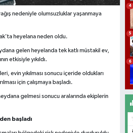
4
 yağış nedeniyle olumsuzluklar yaşanmaya
5
dak'ta heyelana neden oldu.
ana gelen heyelanda tek katlı müstakil ev,
n etkisiyle yıkıldı.
6
ri, evin yıkılması sonucu içeride oldukları
ılması için çalışmaya başladı.
 meydana gelmesi sonucu aralarında ekiplerin
iden başladı
ışmaları bölgedeki risk nedeniyle durduruldu.