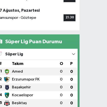
7 Ağustos, Pazartesi
amsunspor - Göztepe
21:30
Süper Lig Puan Durumu
Süper Lig
#
Takım
O
P
1
Amed
0
0
2
Erzurumspor FK
0
0
3
Başakşehir
0
0
4
Kocaelispor
0
0
5
Beşiktaş
0
0