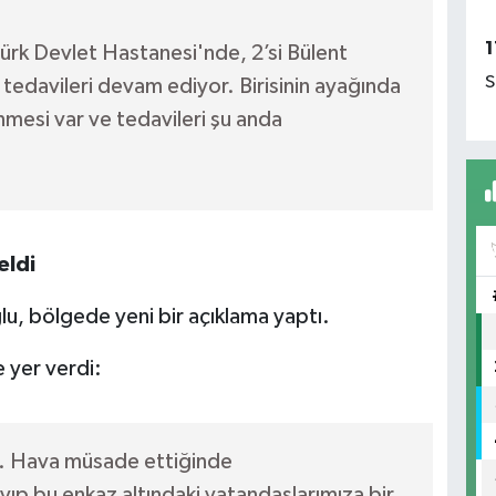
1
ürk Devlet Hastanesi'nde, 2’si Bülent
S
tedavileri devam ediyor. Birisinin ayağında
nmesi var ve tedavileri şu anda
eldi
ğlu, bölgede yeni bir açıklama yaptı.
e yer verdi:
ok. Hava müsade ettiğinde
yıp bu enkaz altındaki vatandaşlarımıza bir