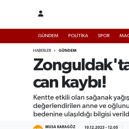
İstanbul Nöbetçi Eczaneler
GÜNDEM
POLİTİKA
SPOR
MAG
İstanbul Hava Durumu
İstanbul Namaz Vakitleri
HABERLER
GÜNDEM
Zonguldak'ta 
İstanbul Trafik Yoğunluk Haritası
can kaybı!
Süper Lig Puan Durumu ve Fikstür
Tüm Manşetler
Kentte etkili olan sağanak yağış
değerlendirilen anne ve oğlunun 
Son Dakika Haberleri
bedenine ulaşıldığı bilgisi verild
Haber Arşivi
MUSA KARAGÖZ
10.12.2023 - 12:05