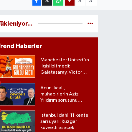
A
A
ükleniyor...
Trend Haberler
Manchester United'ın
ilgisi bitmedi:
Galatasaray, Victor
Osimhen'le ilgili kararını
verdi
Acun Ilıcalı,
muhabirlerin Aziz
Yıldırım sorusunu
yanıtsız bıraktı
İstanbul dahil 11 kente
sarı uyarı: Rüzgar
kuvvetli esecek