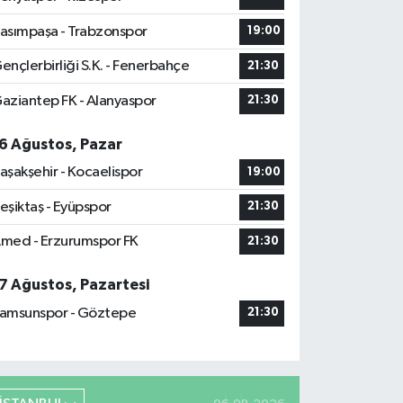
asımpaşa - Trabzonspor
19:00
ençlerbirliği S.K. - Fenerbahçe
21:30
aziantep FK - Alanyaspor
21:30
6 Ağustos, Pazar
aşakşehir - Kocaelispor
19:00
eşiktaş - Eyüpspor
21:30
med - Erzurumspor FK
21:30
7 Ağustos, Pazartesi
amsunspor - Göztepe
21:30