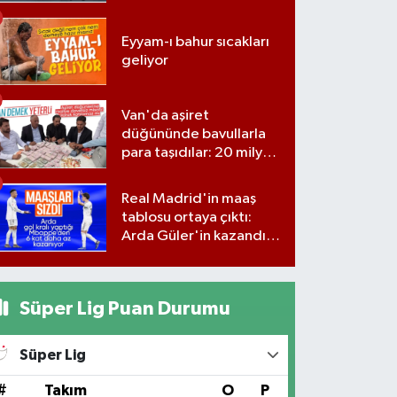
Eyyam-ı bahur sıcakları
geliyor
Van'da aşiret
düğününde bavullarla
para taşıdılar: 20 milyon
lira para, kilolarla altın
Real Madrid'in maaş
tablosu ortaya çıktı:
Arda Güler'in kazandığı
rakam belli oldu...
Süper Lig Puan Durumu
Süper Lig
#
Takım
O
P