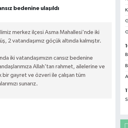
ansız bedenine ulaşıldı
K
G
limiz merkez ilçesi Asma Mahallesi'nde iki
G
müş, 2 vatandaşımız göçük altında kalmıştır.
1
B
nda iki vatandaşımızın cansız bedenine
B
andaşlarımıza Allah'tan rahmet, ailelerine ve
k bir gayret ve özveri ile çalışan tüm
A
larımızı sunarız.
1
S