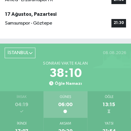
17 Ağustos, Pazartesi
Samsunspor - Göztepe
21:30
İSTANBUL
08.08.2026
SONRAKI VAKTE KALAN
38:09
Öğle Namazı
İMSAK
GÜNEŞ
ÖĞLE
04:19
06:00
13:15
İKINDI
AKŞAM
YATSI