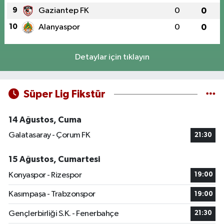
9
Gaziantep FK
0
0
10
Alanyaspor
0
0
Detaylar için tıklayın
Süper Lig Fikstür
14 Ağustos, Cuma
Galatasaray - Çorum FK
21:30
15 Ağustos, Cumartesi
Konyaspor - Rizespor
19:00
Kasımpaşa - Trabzonspor
19:00
Gençlerbirliği S.K. - Fenerbahçe
21:30