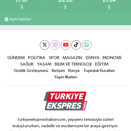
17:07
20:20
21:54
Aylık Vakitler
GÜNDEM
POLİTİKA
SPOR
MAGAZİN
DÜNYA
EKONOMİ
SAĞLIK
YAŞAM
BİLİM VE TEKNOLOJİ
EĞİTİM
Gizlilik Sözleşmesi
İletişim
Künye
Topluluk Kuralları
Yayın İlkeleri
turkiyeekspreshabercom, yepyeni temasıyla sizleri
buluştururken, sadelik ve modernizmi bir araya getiriyor.