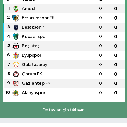
1
Amed
0
0
2
Erzurumspor FK
0
0
3
Başakşehir
0
0
4
Kocaelispor
0
0
5
Beşiktaş
0
0
6
Eyüpspor
0
0
7
Galatasaray
0
0
8
Çorum FK
0
0
9
Gaziantep FK
0
0
10
Alanyaspor
0
0
Detaylar için tıklayın