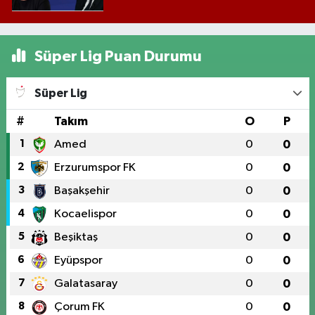
Süper Lig Puan Durumu
Süper Lig
#
Takım
O
P
1
Amed
0
0
2
Erzurumspor FK
0
0
3
Başakşehir
0
0
4
Kocaelispor
0
0
5
Beşiktaş
0
0
6
Eyüpspor
0
0
7
Galatasaray
0
0
8
Çorum FK
0
0