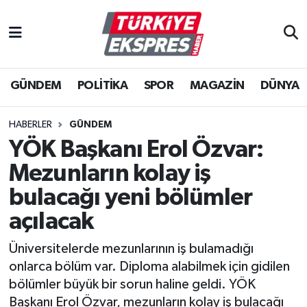
İstanbul Nöbetçi Eczaneler
GÜNDEM
POLİTİKA
SPOR
MAGAZİN
DÜNYA
İstanbul Hava Durumu
İstanbul Namaz Vakitleri
HABERLER
GÜNDEM
YÖK Başkanı Erol Özvar:
İstanbul Trafik Yoğunluk Haritası
Mezunların kolay iş
Süper Lig Puan Durumu ve Fikstür
bulacağı yeni bölümler
açılacak
Tüm Manşetler
Üniversitelerde mezunlarının iş bulamadığı
Son Dakika Haberleri
onlarca bölüm var. Diploma alabilmek için gidilen
bölümler büyük bir sorun haline geldi. YÖK
Haber Arşivi
Başkanı Erol Özvar, mezunların kolay iş bulacağı