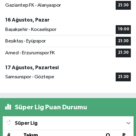
Gaziantep FK - Alanyaspor
21:30
16 Ağustos, Pazar
Başakşehir - Kocaelispor
19:00
Beşiktaş - Eyüpspor
21:30
Amed - Erzurumspor FK
21:30
17 Ağustos, Pazartesi
Samsunspor - Göztepe
21:30
Süper Lig Puan Durumu
Süper Lig
#
Takım
O
P