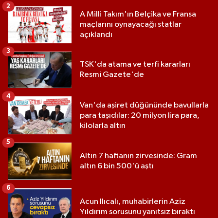
2
A Milli Takım'ın Belçika ve Fransa
maçlarını oynayacağı statlar
açıklandı
3
TSK'da atama ve terfi kararları
Resmi Gazete'de
4
Van'da aşiret düğününde bavullarla
para taşıdılar: 20 milyon lira para,
kilolarla altın
5
Altın 7 haftanın zirvesinde: Gram
altın 6 bin 500'ü aştı
6
Acun Ilıcalı, muhabirlerin Aziz
Yıldırım sorusunu yanıtsız bıraktı