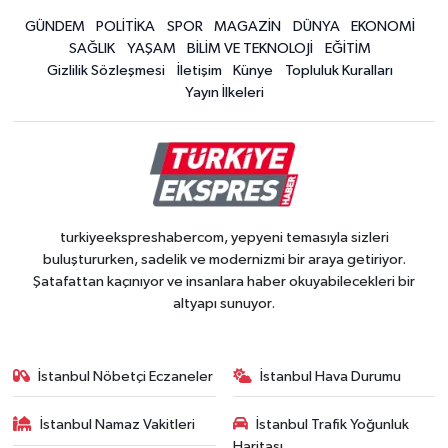
GÜNDEM
POLİTİKA
SPOR
MAGAZİN
DÜNYA
EKONOMİ
SAĞLIK
YAŞAM
BİLİM VE TEKNOLOJİ
EĞİTİM
Gizlilik Sözleşmesi
İletişim
Künye
Topluluk Kuralları
Yayın İlkeleri
turkiyeekspreshabercom, yepyeni temasıyla sizleri
buluştururken, sadelik ve modernizmi bir araya getiriyor.
Şatafattan kaçınıyor ve insanlara haber okuyabilecekleri bir
altyapı sunuyor.
İstanbul Nöbetçi Eczaneler
İstanbul Hava Durumu
İstanbul Namaz Vakitleri
İstanbul Trafik Yoğunluk
Haritası