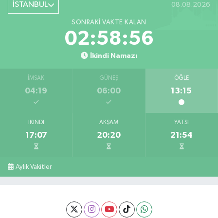
İSTANBUL
08.08.2026
SONRAKI VAKTE KALAN
02:58:55
İkindi Namazı
İMSAK
GÜNEŞ
ÖĞLE
04:19
06:00
13:15
İKINDI
AKŞAM
YATSI
17:07
20:20
21:54
Aylık Vakitler