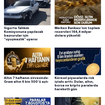
Sigorta Tahkim
Merkez Bankası'nın toplam
Komisyonuna yapılacak
rezervleri 164,4 milyar
başvurular için
dolara yükseldi
"uyuşmazlık" uyarısı
Altın 7 haftanın zirvesinde:
Küresel piyasalarda risk
Gram altın 6 bin 500'ü aştı
iştahı arttı: Dolar, altın,
borsa ve kripto paralarda
hareketli gün