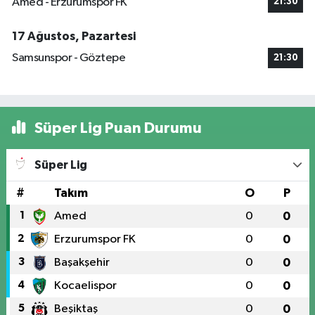
Amed - Erzurumspor FK
21:30
17 Ağustos, Pazartesi
Samsunspor - Göztepe
21:30
Süper Lig Puan Durumu
Süper Lig
#
Takım
O
P
1
Amed
0
0
2
Erzurumspor FK
0
0
3
Başakşehir
0
0
4
Kocaelispor
0
0
5
Beşiktaş
0
0