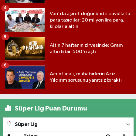
4
Van'da aşiret düğününde bavullarla
para taşıdılar: 20 milyon lira para,
kilolarla altın
5
Altın 7 haftanın zirvesinde: Gram
altın 6 bin 500'ü aştı
6
Acun Ilıcalı, muhabirlerin Aziz
Yıldırım sorusunu yanıtsız bıraktı
Süper Lig Puan Durumu
Süper Lig