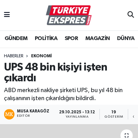
İstanbul Nöbetçi Eczaneler
GÜNDEM
POLİTİKA
SPOR
MAGAZİN
DÜNYA
İstanbul Hava Durumu
İstanbul Namaz Vakitleri
HABERLER
EKONOMİ
UPS 48 bin kişiyi işten
İstanbul Trafik Yoğunluk Haritası
çıkardı
Süper Lig Puan Durumu ve Fikstür
ABD merkezli nakliye şirketi UPS, bu yıl 48 bin
çalışanının işten çıkarıldığını bildirdi.
Tüm Manşetler
MUSA KARAGÖZ
29.10.2025 - 13:12
19
EDITÖR
Son Dakika Haberleri
YAYINLANMA
GÖSTERIM
OK
Haber Arşivi