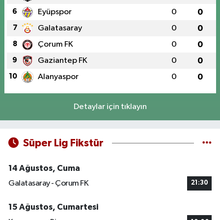
6
Eyüpspor
0
0
7
Galatasaray
0
0
8
Çorum FK
0
0
9
Gaziantep FK
0
0
10
Alanyaspor
0
0
Detaylar için tıklayın
Süper Lig Fikstür
14 Ağustos, Cuma
Galatasaray - Çorum FK
21:30
15 Ağustos, Cumartesi