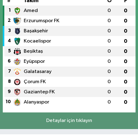
#
Takım
O
P
1
Amed
0
0
2
Erzurumspor FK
0
0
3
Başakşehir
0
0
4
Kocaelispor
0
0
5
Beşiktaş
0
0
6
Eyüpspor
0
0
7
Galatasaray
0
0
8
Çorum FK
0
0
9
Gaziantep FK
0
0
10
Alanyaspor
0
0
Detaylar için tıklayın