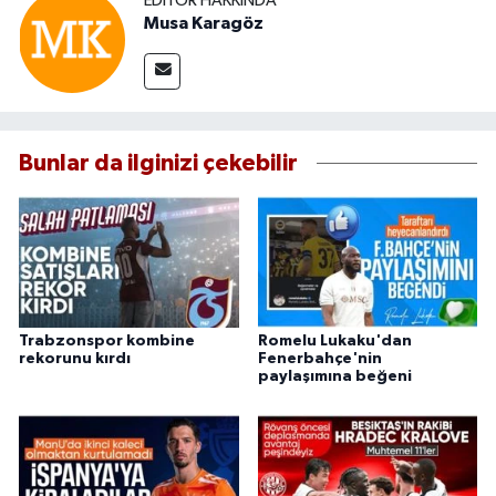
EDITÖR HAKKINDA
Musa Karagöz
Bunlar da ilginizi çekebilir
Trabzonspor kombine
Romelu Lukaku'dan
rekorunu kırdı
Fenerbahçe'nin
paylaşımına beğeni