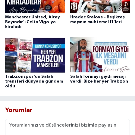
Manchester United, Altay
Hradec Kralove - Beşiktaş
Bayındır'ı Celta Vigo'ya
maçının muhtemel 11'leri
kiraladı
Trabzonspor'un Salah
Salah formayı giydi mesajı
transferi dünyada gündem
verdi: Bize her yer Trabzon
oldu
Yorumlar