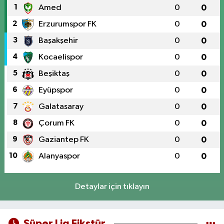
1
Amed
0
0
2
Erzurumspor FK
0
0
3
Başakşehir
0
0
4
Kocaelispor
0
0
5
Beşiktaş
0
0
6
Eyüpspor
0
0
7
Galatasaray
0
0
8
Çorum FK
0
0
9
Gaziantep FK
0
0
10
Alanyaspor
0
0
Detaylar için tıklayın
Süper Lig Fikstür