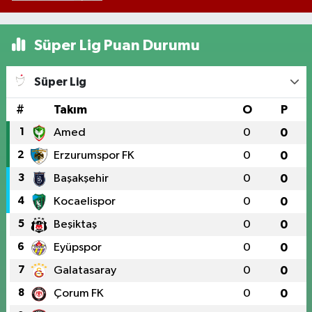
Süper Lig Puan Durumu
Süper Lig
#
Takım
O
P
1
Amed
0
0
2
Erzurumspor FK
0
0
3
Başakşehir
0
0
4
Kocaelispor
0
0
5
Beşiktaş
0
0
6
Eyüpspor
0
0
7
Galatasaray
0
0
8
Çorum FK
0
0