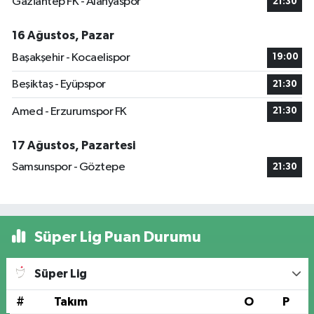
Gaziantep FK - Alanyaspor
21:30
16 Ağustos, Pazar
Başakşehir - Kocaelispor
19:00
Beşiktaş - Eyüpspor
21:30
Amed - Erzurumspor FK
21:30
17 Ağustos, Pazartesi
Samsunspor - Göztepe
21:30
Süper Lig Puan Durumu
Süper Lig
#
Takım
O
P