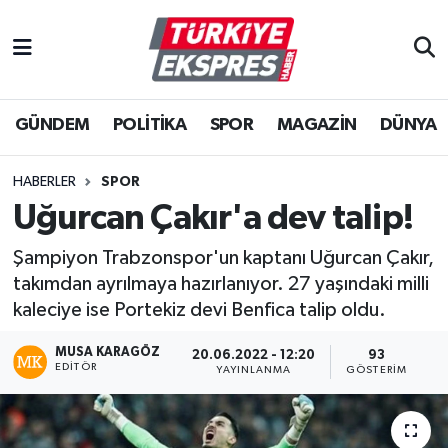
İstanbul Nöbetçi Eczaneler
GÜNDEM
POLİTİKA
SPOR
MAGAZİN
DÜNYA
İstanbul Hava Durumu
İstanbul Namaz Vakitleri
HABERLER
SPOR
Uğurcan Çakır'a dev talip!
İstanbul Trafik Yoğunluk Haritası
Şampiyon Trabzonspor'un kaptanı Uğurcan Çakır,
Süper Lig Puan Durumu ve Fikstür
takımdan ayrılmaya hazırlanıyor. 27 yaşındaki milli
kaleciye ise Portekiz devi Benfica talip oldu.
Tüm Manşetler
MUSA KARAGÖZ
20.06.2022 - 12:20
93
EDITÖR
YAYINLANMA
GÖSTERIM
Son Dakika Haberleri
Haber Arşivi