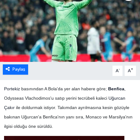
Paylaş
-
+
A
A
Portekiz
basınından A Bola'da yer alan habere göre;
Benfica
,
Odysseas Vlachodimos'u satıp yerini tecrübeli kaleci
Uğurcan
Çakır
ile doldurmak istiyor. Takımdan ayrılmasına kesin gözüyle
bakınan Uğurcan'a Benfica'nın yanı sıra, Monaco ve Marsilya'nın
ilgisi olduğu öne sürüldü.