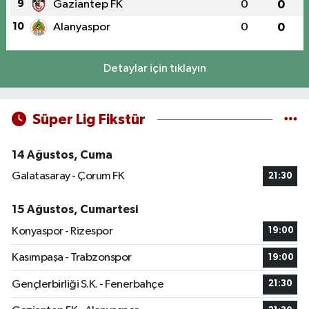
9
Gaziantep FK
0
0
10
Alanyaspor
0
0
Detaylar için tıklayın
Süper Lig Fikstür
14 Ağustos, Cuma
Galatasaray - Çorum FK
21:30
15 Ağustos, Cumartesi
Konyaspor - Rizespor
19:00
Kasımpaşa - Trabzonspor
19:00
Gençlerbirliği S.K. - Fenerbahçe
21:30