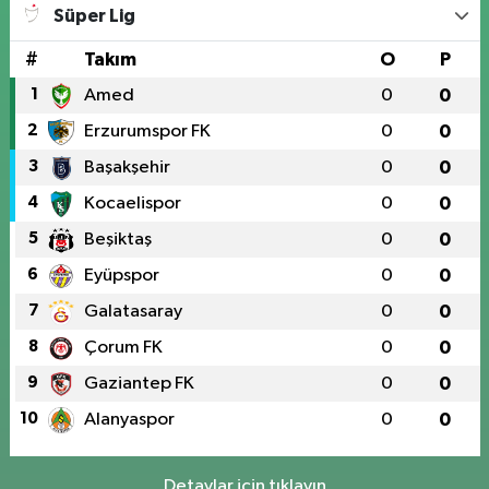
Süper Lig
#
Takım
O
P
1
Amed
0
0
2
Erzurumspor FK
0
0
3
Başakşehir
0
0
4
Kocaelispor
0
0
5
Beşiktaş
0
0
6
Eyüpspor
0
0
7
Galatasaray
0
0
8
Çorum FK
0
0
9
Gaziantep FK
0
0
10
Alanyaspor
0
0
Detaylar için tıklayın