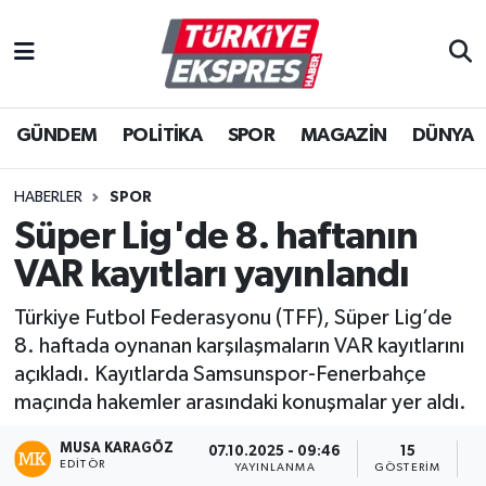
İstanbul Nöbetçi Eczaneler
GÜNDEM
POLİTİKA
SPOR
MAGAZİN
DÜNYA
İstanbul Hava Durumu
İstanbul Namaz Vakitleri
HABERLER
SPOR
Süper Lig'de 8. haftanın
İstanbul Trafik Yoğunluk Haritası
VAR kayıtları yayınlandı
Süper Lig Puan Durumu ve Fikstür
Türkiye Futbol Federasyonu (TFF), Süper Lig’de
8. haftada oynanan karşılaşmaların VAR kayıtlarını
Tüm Manşetler
açıkladı. Kayıtlarda Samsunspor-Fenerbahçe
maçında hakemler arasındaki konuşmalar yer aldı.
Son Dakika Haberleri
MUSA KARAGÖZ
07.10.2025 - 09:46
15
EDITÖR
Haber Arşivi
YAYINLANMA
GÖSTERIM
O