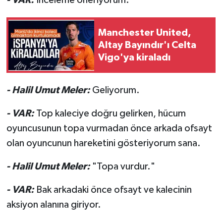
- VAR:
İnceleme öneriyorum.
Manchester United,
Altay Bayındır'ı Celta
Vigo'ya kiraladı
- Halil Umut Meler:
Geliyorum.
- VAR:
Top kaleciye doğru gelirken, hücum
oyuncusunun topa vurmadan önce arkada ofsayt
olan oyuncunun hareketini gösteriyorum sana.
- Halil Umut Meler:
"Topa vurdur."
- VAR:
Bak arkadaki önce ofsayt ve kalecinin
aksiyon alanına giriyor.