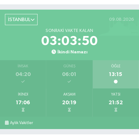
İSTANBUL
09.08.2026
SONRAKI VAKTE KALAN
03:03:50
İkindi Namazı
İMSAK
GÜNEŞ
ÖĞLE
04:20
06:01
13:15
İKINDI
AKŞAM
YATSI
17:06
20:19
21:52
Aylık Vakitler