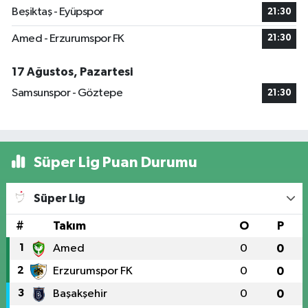
Beşiktaş - Eyüpspor
21:30
Amed - Erzurumspor FK
21:30
17 Ağustos, Pazartesi
Samsunspor - Göztepe
21:30
Süper Lig Puan Durumu
Süper Lig
#
Takım
O
P
1
Amed
0
0
2
Erzurumspor FK
0
0
3
Başakşehir
0
0