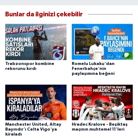
Bunlar da ilginizi çekebilir
Trabzonspor kombine
Romelu Lukaku'dan
rekorunu kırdı
Fenerbahçe'nin
paylaşımına beğeni
Manchester United, Altay
Hradec Kralove - Beşiktaş
Bayındır'ı Celta Vigo'ya
maçının muhtemel 11'leri
kiraladı