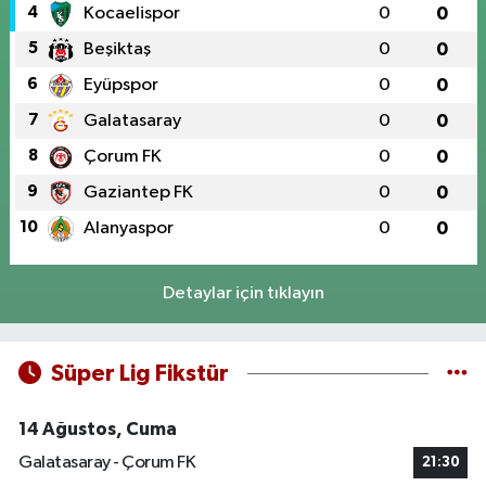
4
Kocaelispor
0
0
5
Beşiktaş
0
0
6
Eyüpspor
0
0
7
Galatasaray
0
0
8
Çorum FK
0
0
9
Gaziantep FK
0
0
10
Alanyaspor
0
0
Detaylar için tıklayın
Süper Lig Fikstür
14 Ağustos, Cuma
Galatasaray - Çorum FK
21:30