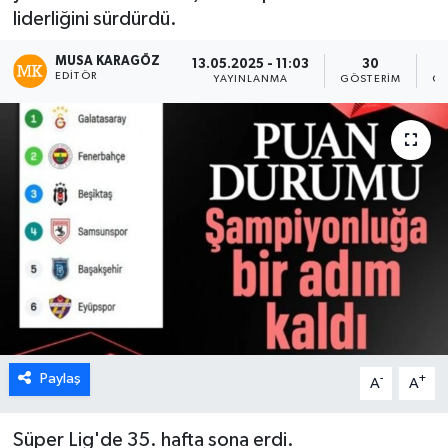
liderliğini sürdürdü.
MUSA KARAGÖZ
13.05.2025 - 11:03
30
EDITÖR
YAYINLANMA
GÖSTERIM
OK
Paylaş
-
+
A
A
Süper Lig'de 35. hafta sona erdi.