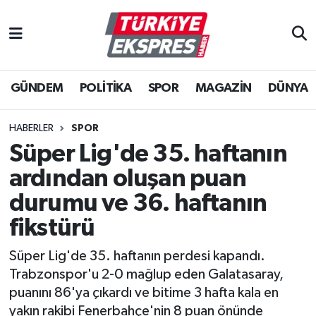
İstanbul Nöbetçi Eczaneler
GÜNDEM
POLİTİKA
SPOR
MAGAZİN
DÜNYA
İstanbul Hava Durumu
İstanbul Namaz Vakitleri
HABERLER
SPOR
Süper Lig'de 35. haftanın
İstanbul Trafik Yoğunluk Haritası
ardından oluşan puan
Süper Lig Puan Durumu ve Fikstür
durumu ve 36. haftanın
fikstürü
Tüm Manşetler
Süper Lig'de 35. haftanın perdesi kapandı.
Son Dakika Haberleri
Trabzonspor'u 2-0 mağlup eden Galatasaray,
puanını 86'ya çıkardı ve bitime 3 hafta kala en
Haber Arşivi
yakın rakibi Fenerbahçe'nin 8 puan önünde