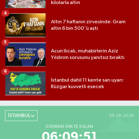
kilolarla altın
4
Altın 7 haftanın zirvesinde: Gram
altın 6 bin 500'ü aştı
5
Acun Ilıcalı, muhabirlerin Aziz
Yıldırım sorusunu yanıtsız bıraktı
6
İstanbul dahil 11 kente sarı uyarı:
Rüzgar kuvvetli esecek
İSTANBUL
08.08.2026
SONRAKI VAKTE KALAN
06:09:50