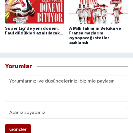
Süper Lig'de yeni dönem:
A Milli Takım'ın Belçika ve
Faul düdükleri azaltılacak...
Fransa maçlarını
oynayacağı statlar
açıklandı
Yorumlar
Gönder