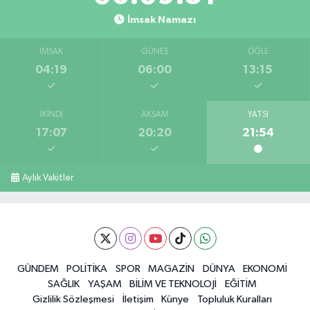
İmsak Namazı
İMSAK
GÜNEŞ
ÖĞLE
04:19
06:00
13:15
İKINDI
AKŞAM
YATSI
17:07
20:20
21:54
Aylık Vakitler
GÜNDEM
POLİTİKA
SPOR
MAGAZİN
DÜNYA
EKONOMİ
SAĞLIK
YAŞAM
BİLİM VE TEKNOLOJİ
EĞİTİM
Gizlilik Sözleşmesi
İletişim
Künye
Topluluk Kuralları