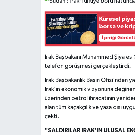
Küresel piyas
borsa ve kri
İçeriği Görünt
Irak Başbakanı Muhammed Şiya es-Su
telefon görüşmesi gerçekleştirdi.
Irak Başbakanlık Basın Ofisi'nden y
Irak'ın ekonomik vizyonuna değinen 
üzerinden petrol ihracatının yeniden
alan tüm kaçakçılık ve yasa dışı uyg
çekti.
"SALDIRILAR IRAK'IN ULUSAL E