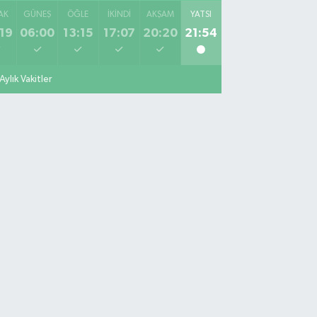
AK
GÜNEŞ
ÖĞLE
İKINDI
AKŞAM
YATSI
19
06:00
13:15
17:07
20:20
21:54
Aylık Vakitler