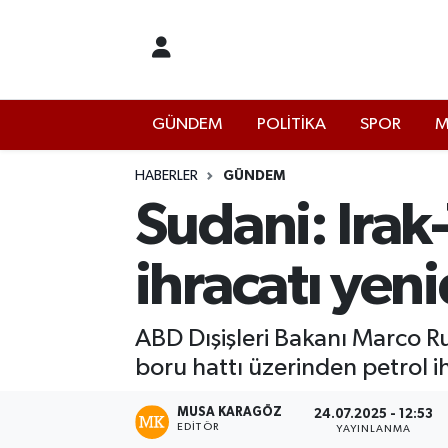
İstanbul Nöbetçi Eczaneler
GÜNDEM
POLİTİKA
SPOR
M
İstanbul Hava Durumu
İstanbul Namaz Vakitleri
HABERLER
GÜNDEM
Sudani: Irak
İstanbul Trafik Yoğunluk Haritası
ihracatı yen
Süper Lig Puan Durumu ve Fikstür
Tüm Manşetler
ABD Dışişleri Bakanı Marco R
boru hattı üzerinden petrol ih
Son Dakika Haberleri
MUSA KARAGÖZ
24.07.2025 - 12:53
EDITÖR
Haber Arşivi
YAYINLANMA