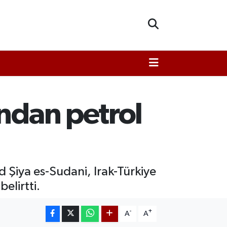
ından petrol
Şiya es-Sudani, Irak-Türkiye
elirtti.
-
+
A
A