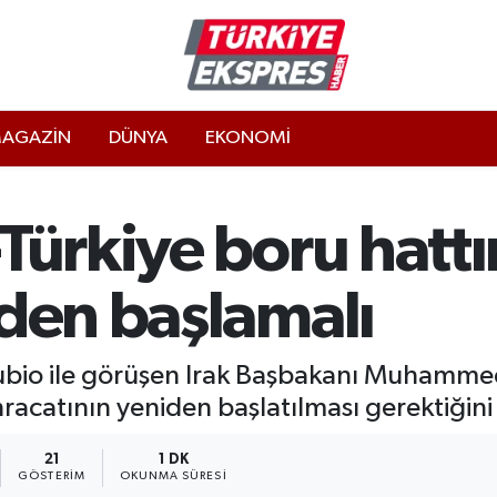
AGAZİN
DÜNYA
EKONOMİ
-Türkiye boru hatt
iden başlamalı
ubio ile görüşen Irak Başbakanı Muhammed 
racatının yeniden başlatılması gerektiğini b
21
1 DK
GÖSTERIM
OKUNMA SÜRESI