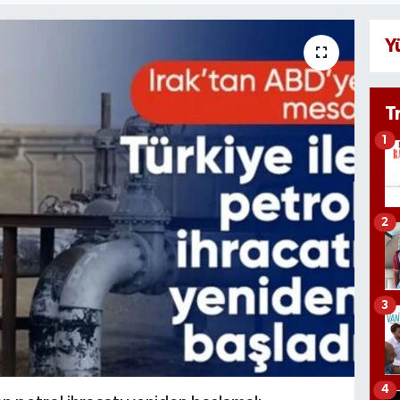
Y
T
1
2
3
4