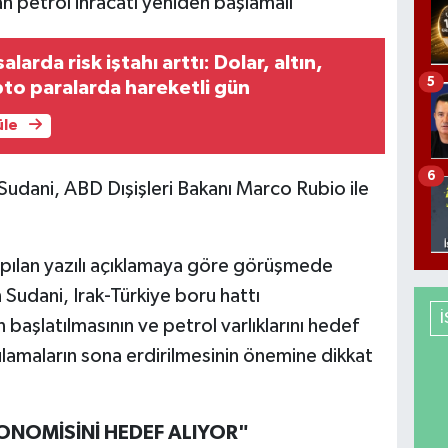
alarda risk iştahı arttı: Dolar, altın,
5
pto paralarda hareketli gün
üle
6
dani, ABD Dışişleri Bakanı Marco Rubio ile
apılan yazılı açıklamaya göre görüşmede
Sudani, Irak-Türkiye boru hattı
 başlatılmasının ve petrol varlıklarını hedef
ulamaların sona erdirilmesinin önemine dikkat
KONOMİSİNİ HEDEF ALIYOR"