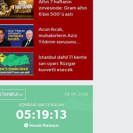
Altın 7 haftanın
zirvesinde: Gram altın
6 bin 500'ü aştı
Acun Ilıcalı,
muhabirlerin Aziz
Yıldırım sorusunu
yanıtsız bıraktı
İstanbul dahil 11 kente
sarı uyarı: Rüzgar
kuvvetli esecek
İSTANBUL
08.08.2026
SONRAKI VAKTE KALAN
05:19:12
İmsak Namazı