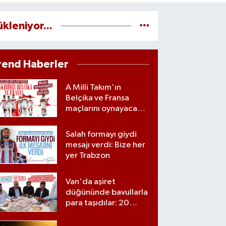
ükleniyor...
rend Haberler
A Milli Takım'ın
Belçika ve Fransa
maçlarını oynayacağı
statlar açıklandı
Salah formayı giydi
mesajı verdi: Bize her
yer Trabzon
Van'da aşiret
düğününde bavullarla
para taşıdılar: 20
milyon lira para,
kilolarla altın