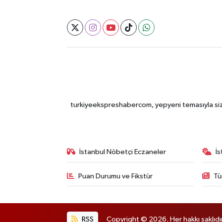
turkiyeekspreshabercom, yepyeni temasıyla sizle
İstanbul Nöbetçi Eczaneler
İ
Puan Durumu ve Fikstür
Tü
RSS
Copyright © 2026. Her hakkı saklıdır