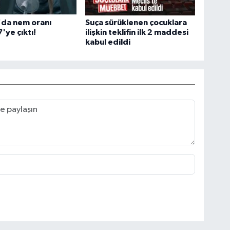
'da nem oranı
Suça sürüklenen çocuklara
'ye çıktı!
ilişkin teklifin ilk 2 maddesi
kabul edildi