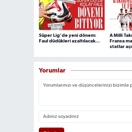
Süper Lig'de yeni dönem:
A Milli Ta
Faul düdükleri azaltılacak...
Fransa ma
statlar aç
Yorumlar