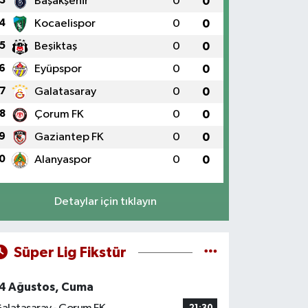
3
Başakşehir
0
0
4
Kocaelispor
0
0
5
Beşiktaş
0
0
6
Eyüpspor
0
0
7
Galatasaray
0
0
8
Çorum FK
0
0
9
Gaziantep FK
0
0
0
Alanyaspor
0
0
Detaylar için tıklayın
Süper Lig Fikstür
4 Ağustos, Cuma