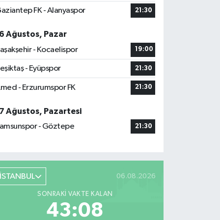
aziantep FK - Alanyaspor
21:30
6 Ağustos, Pazar
aşakşehir - Kocaelispor
19:00
eşiktaş - Eyüpspor
21:30
med - Erzurumspor FK
21:30
7 Ağustos, Pazartesi
amsunspor - Göztepe
21:30
İSTANBUL
06.08.2026
SONRAKI VAKTE KALAN
43:07