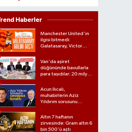
Trend Haberler
Manchester United'ın
ilgisi bitmedi:
Galatasaray, Victor
Osimhen'le ilgili kararını
verdi
Van'da aşiret
düğününde bavullarla
para taşıdılar: 20 milyon
lira para, kilolarla altın
Acun Ilıcalı,
muhabirlerin Aziz
Yıldırım sorusunu
yanıtsız bıraktı
Altın 7 haftanın
zirvesinde: Gram altın 6
bin 500'ü aştı