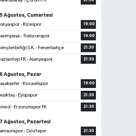
alatasaray - Çorum FK
21:30
5 Ağustos, Cumartesi
onyaspor - Rizespor
19:00
asımpaşa - Trabzonspor
19:00
ençlerbirliği S.K. - Fenerbahçe
21:30
aziantep FK - Alanyaspor
21:30
6 Ağustos, Pazar
aşakşehir - Kocaelispor
19:00
eşiktaş - Eyüpspor
21:30
med - Erzurumspor FK
21:30
7 Ağustos, Pazartesi
amsunspor - Göztepe
21:30