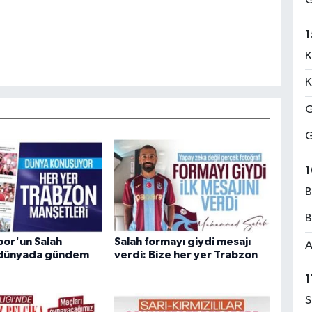
G
1
K
K
G
G
1
B
B
or'un Salah
Salah formayı giydi mesajı
A
i dünyada gündem
verdi: Bize her yer Trabzon
1
S