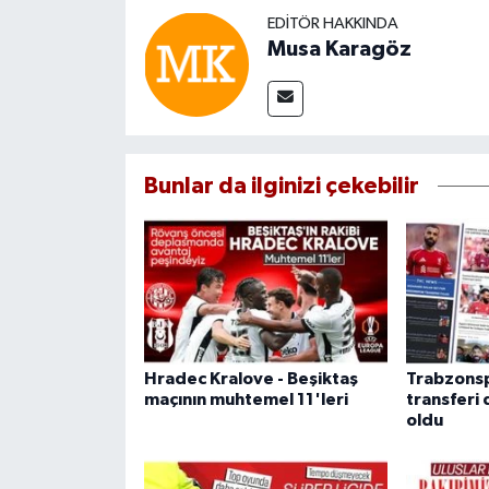
EDITÖR HAKKINDA
Musa Karagöz
Bunlar da ilginizi çekebilir
Hradec Kralove - Beşiktaş
Trabzonsp
maçının muhtemel 11'leri
transfer
oldu