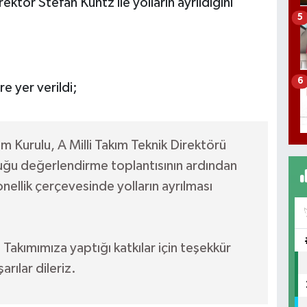
ktör Stefan Kuntz ile yolların ayrıldığını
5
6
e yer verildi;
 Kurulu, A Milli Takım Teknik Direktörü
uğu değerlendirme toplantısının ardından
onellik çerçevesinde yolların ayrılması
 Takımımıza yaptığı katkılar için teşekkür
rılar dileriz.