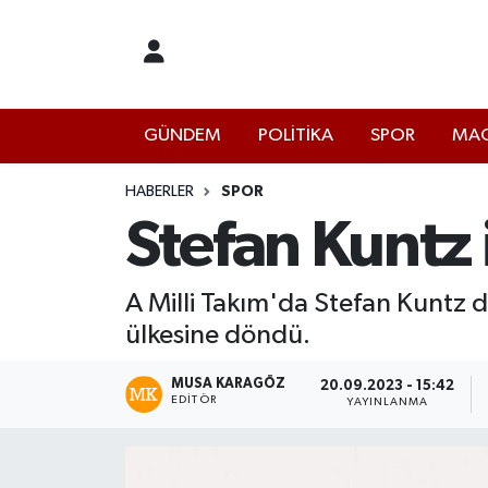
İstanbul Nöbetçi Eczaneler
GÜNDEM
POLİTİKA
SPOR
MAG
İstanbul Hava Durumu
İstanbul Namaz Vakitleri
HABERLER
SPOR
Stefan Kuntz i
İstanbul Trafik Yoğunluk Haritası
A Milli Takım'da Stefan Kuntz
Süper Lig Puan Durumu ve Fikstür
ülkesine döndü.
Tüm Manşetler
MUSA KARAGÖZ
20.09.2023 - 15:42
EDITÖR
YAYINLANMA
Son Dakika Haberleri
Haber Arşivi