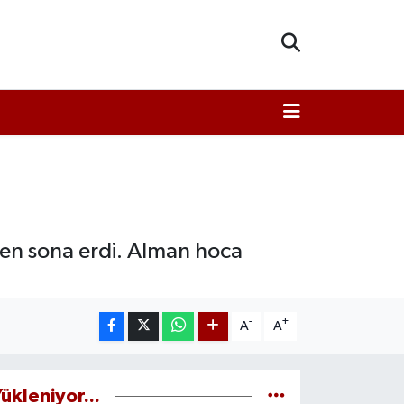
en sona erdi. Alman hoca
-
+
A
A
ükleniyor...