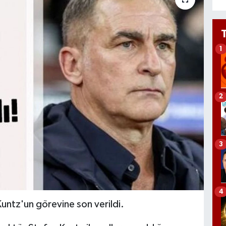
1
2
3
4
Kuntz'un görevine son verildi.