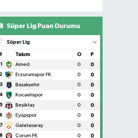
Süper Lig Puan Durumu
Süper Lig
#
Takım
O
P
1
Amed
0
0
2
Erzurumspor FK
0
0
3
Başakşehir
0
0
4
Kocaelispor
0
0
5
Beşiktaş
0
0
6
Eyüpspor
0
0
7
Galatasaray
0
0
8
Çorum FK
0
0