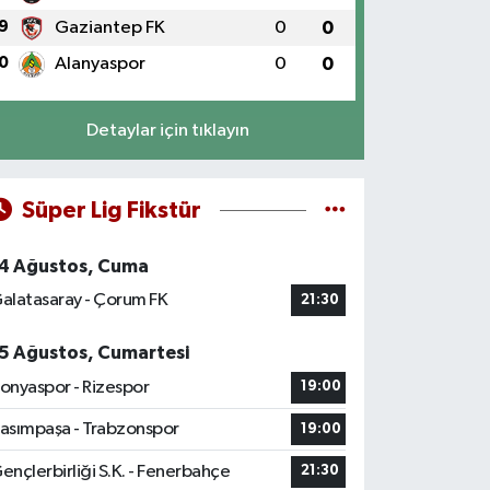
9
Gaziantep FK
0
0
0
Alanyaspor
0
0
Detaylar için tıklayın
Süper Lig Fikstür
4 Ağustos, Cuma
alatasaray - Çorum FK
21:30
5 Ağustos, Cumartesi
onyaspor - Rizespor
19:00
asımpaşa - Trabzonspor
19:00
ençlerbirliği S.K. - Fenerbahçe
21:30