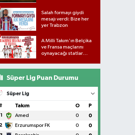
Salah formayı giydi
mesajı verdi: Bize her
yer Trabzon
A Milli Takım'ın Belçika
ve Fransa maçlarını
oynayacağı statlar
açıklandı
Süper Lig Puan Durumu
Süper Lig
#
Takım
O
P
1
Amed
0
0
2
Erzurumspor FK
0
0