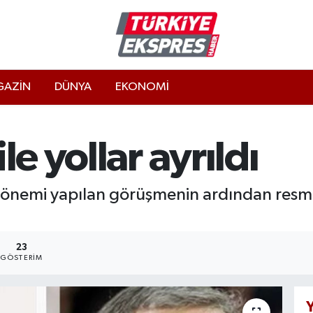
AZİN
DÜNYA
EKONOMİ
le yollar ayrıldı
 dönemi yapılan görüşmenin ardından resm
23
GÖSTERIM
Y