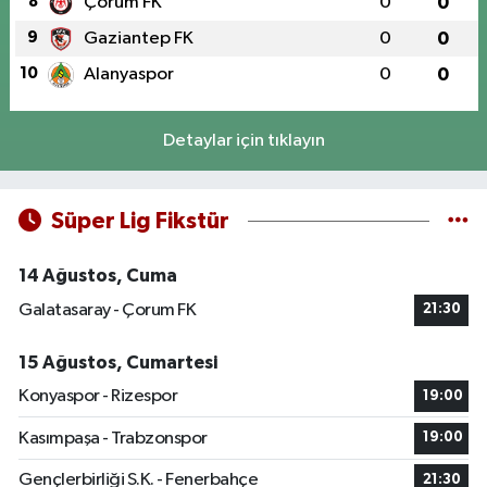
8
Çorum FK
0
0
9
Gaziantep FK
0
0
10
Alanyaspor
0
0
Detaylar için tıklayın
Süper Lig Fikstür
14 Ağustos, Cuma
Galatasaray - Çorum FK
21:30
15 Ağustos, Cumartesi
Konyaspor - Rizespor
19:00
Kasımpaşa - Trabzonspor
19:00
Gençlerbirliği S.K. - Fenerbahçe
21:30