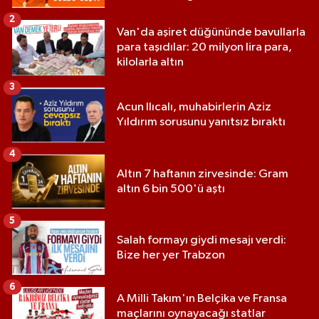
2
Van'da aşiret düğününde bavullarla
para taşıdılar: 20 milyon lira para,
kilolarla altın
3
Acun Ilıcalı, muhabirlerin Aziz
Yıldırım sorusunu yanıtsız bıraktı
4
Altın 7 haftanın zirvesinde: Gram
altın 6 bin 500'ü aştı
5
Salah formayı giydi mesajı verdi:
Bize her yer Trabzon
6
A Milli Takım'ın Belçika ve Fransa
maçlarını oynayacağı statlar