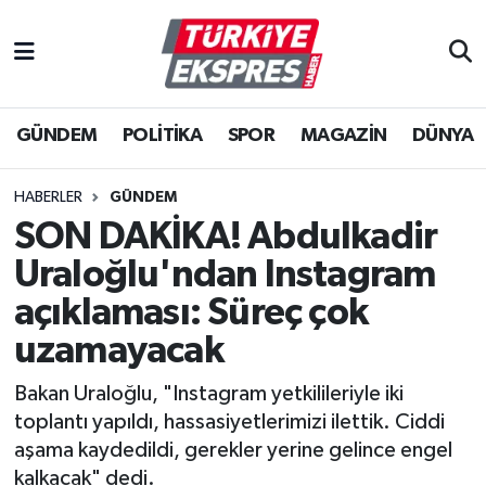
İstanbul Nöbetçi Eczaneler
GÜNDEM
POLİTİKA
SPOR
MAGAZİN
DÜNYA
İstanbul Hava Durumu
İstanbul Namaz Vakitleri
HABERLER
GÜNDEM
SON DAKİKA! Abdulkadir
İstanbul Trafik Yoğunluk Haritası
Uraloğlu'ndan Instagram
Süper Lig Puan Durumu ve Fikstür
açıklaması: Süreç çok
uzamayacak
Tüm Manşetler
Bakan Uraloğlu, "Instagram yetkilileriyle iki
Son Dakika Haberleri
toplantı yapıldı, hassasiyetlerimizi ilettik. Ciddi
aşama kaydedildi, gerekler yerine gelince engel
Haber Arşivi
kalkacak" dedi.