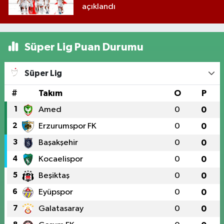
açıklandı
Süper Lig Puan Durumu
Süper Lig
#
Takım
O
P
1
Amed
0
0
2
Erzurumspor FK
0
0
3
Başakşehir
0
0
4
Kocaelispor
0
0
5
Beşiktaş
0
0
6
Eyüpspor
0
0
7
Galatasaray
0
0