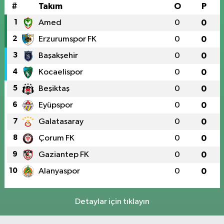
#
Takım
O
P
1
Amed
0
0
2
Erzurumspor FK
0
0
3
Başakşehir
0
0
4
Kocaelispor
0
0
5
Beşiktaş
0
0
6
Eyüpspor
0
0
7
Galatasaray
0
0
8
Çorum FK
0
0
9
Gaziantep FK
0
0
10
Alanyaspor
0
0
Detaylar için tıklayın