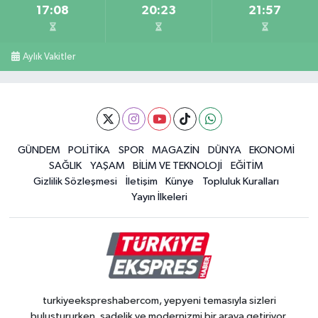
17:08
20:23
21:57
Aylık Vakitler
GÜNDEM
POLİTİKA
SPOR
MAGAZİN
DÜNYA
EKONOMİ
SAĞLIK
YAŞAM
BİLİM VE TEKNOLOJİ
EĞİTİM
Gizlilik Sözleşmesi
İletişim
Künye
Topluluk Kuralları
Yayın İlkeleri
turkiyeekspreshabercom, yepyeni temasıyla sizleri
buluştururken, sadelik ve modernizmi bir araya getiriyor.