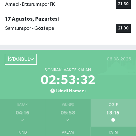
Amed - Erzurumspor FK
21:30
17 Ağustos, Pazartesi
Samsunspor - Göztepe
21:30
İSTANBUL
06.08.2026
SONRAKI VAKTE KALAN
02:53:31
İkindi Namazı
İMSAK
GÜNEŞ
ÖĞLE
04:16
05:58
13:15
İKINDI
AKŞAM
YATSI