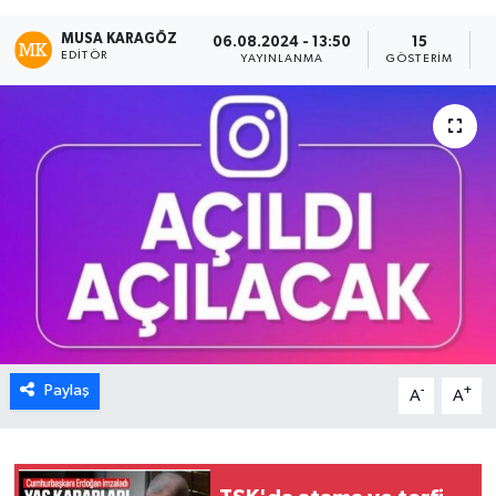
MUSA KARAGÖZ
06.08.2024 - 13:50
15
EDITÖR
YAYINLANMA
GÖSTERIM
O
Paylaş
-
+
A
A