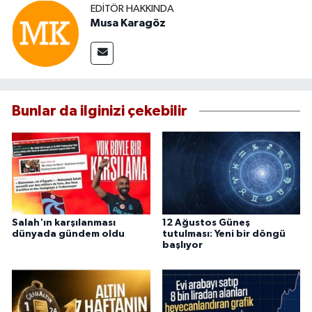
EDITÖR HAKKINDA
Musa Karagöz
Bunlar da ilginizi çekebilir
Salah'ın karşılanması
12 Ağustos Güneş
dünyada gündem oldu
tutulması: Yeni bir döngü
başlıyor