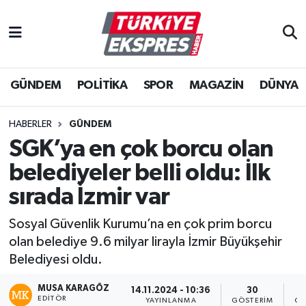
İstanbul Nöbetçi Eczaneler
GÜNDEM
POLİTİKA
SPOR
MAGAZİN
DÜNYA
İstanbul Hava Durumu
İstanbul Namaz Vakitleri
HABERLER
GÜNDEM
SGK’ya en çok borcu olan
İstanbul Trafik Yoğunluk Haritası
belediyeler belli oldu: İlk
Süper Lig Puan Durumu ve Fikstür
sırada İzmir var
Sosyal Güvenlik Kurumu’na en çok prim borcu
Tüm Manşetler
olan belediye 9.6 milyar lirayla İzmir Büyükşehir
Belediyesi oldu.
Son Dakika Haberleri
MUSA KARAGÖZ
14.11.2024 - 10:36
30
Haber Arşivi
EDITÖR
YAYINLANMA
GÖSTERIM
OK