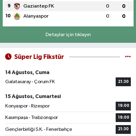
9
Gaziantep FK
0
0
10
Alanyaspor
0
0
Detaylar için tıklayın
Süper Lig Fikstür
14 Ağustos, Cuma
Galatasaray - Çorum FK
21:30
15 Ağustos, Cumartesi
Konyaspor - Rizespor
19:00
Kasımpaşa - Trabzonspor
19:00
Gençlerbirliği S.K. - Fenerbahçe
21:30