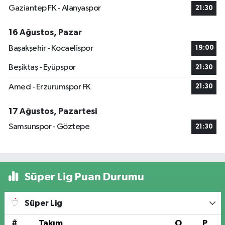
Gaziantep FK - Alanyaspor
21:30
16 Ağustos, Pazar
Başakşehir - Kocaelispor
19:00
Beşiktaş - Eyüpspor
21:30
Amed - Erzurumspor FK
21:30
17 Ağustos, Pazartesi
Samsunspor - Göztepe
21:30
Süper Lig Puan Durumu
Süper Lig
#
Takım
O
P