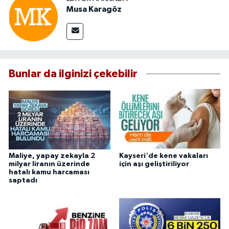
Musa Karagöz
Bunlar da ilginizi çekebilir
Maliye, yapay zekayla 2
Kayseri'de kene vakaları
milyar liranın üzerinde
için aşı geliştiriliyor
hatalı kamu harcaması
saptadı