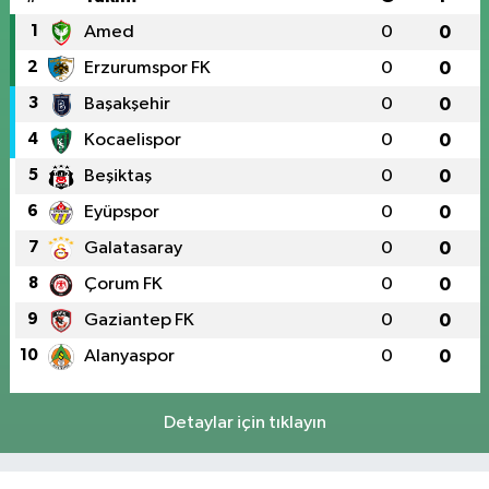
1
Amed
0
0
2
Erzurumspor FK
0
0
3
Başakşehir
0
0
4
Kocaelispor
0
0
5
Beşiktaş
0
0
6
Eyüpspor
0
0
7
Galatasaray
0
0
8
Çorum FK
0
0
9
Gaziantep FK
0
0
10
Alanyaspor
0
0
Detaylar için tıklayın