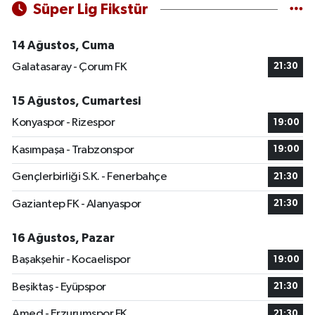
Süper Lig Fikstür
14 Ağustos, Cuma
Galatasaray - Çorum FK
21:30
15 Ağustos, Cumartesi
Konyaspor - Rizespor
19:00
Kasımpaşa - Trabzonspor
19:00
Gençlerbirliği S.K. - Fenerbahçe
21:30
Gaziantep FK - Alanyaspor
21:30
16 Ağustos, Pazar
Başakşehir - Kocaelispor
19:00
Beşiktaş - Eyüpspor
21:30
Amed - Erzurumspor FK
21:30