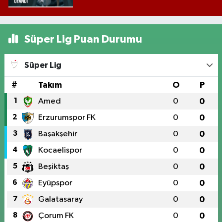
Süper Lig Puan Durumu
Süper Lig
#
Takım
O
P
1
Amed
0
0
2
Erzurumspor FK
0
0
3
Başakşehir
0
0
4
Kocaelispor
0
0
5
Beşiktaş
0
0
6
Eyüpspor
0
0
7
Galatasaray
0
0
8
Çorum FK
0
0