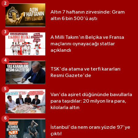
2
Altın 7 haftanın zirvesinde: Gram
altın 6 bin 500'ü aştı
3
A Milli Takım'ın Belçika ve Fransa
maçlarını oynayacağı statlar
açıklandı
4
TSK'da atama ve terfi kararları
Resmi Gazete'de
5
Van'da aşiret düğününde bavullarla
para taşıdılar: 20 milyon lira para,
kilolarla altın
6
İstanbul'da nem oranı yüzde 97'ye
çıktı!