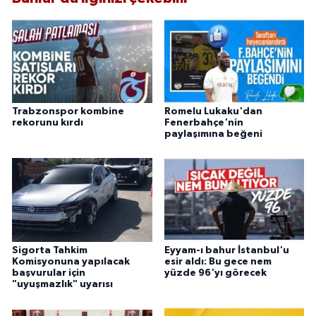
Trabzonspor kombine
Romelu Lukaku'dan
rekorunu kırdı
Fenerbahçe'nin
paylaşımına beğeni
Sigorta Tahkim
Eyyam-ı bahur İstanbul'u
Komisyonuna yapılacak
esir aldı: Bu gece nem
başvurular için
yüzde 96'yı görecek
"uyuşmazlık" uyarısı