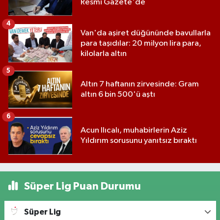
Resmi Gazete'de
4
Van'da aşiret düğününde bavullarla
para taşıdılar: 20 milyon lira para,
kilolarla altın
5
Altın 7 haftanın zirvesinde: Gram
altın 6 bin 500'ü aştı
6
Acun Ilıcalı, muhabirlerin Aziz
Yıldırım sorusunu yanıtsız bıraktı
Süper Lig Puan Durumu
Süper Lig