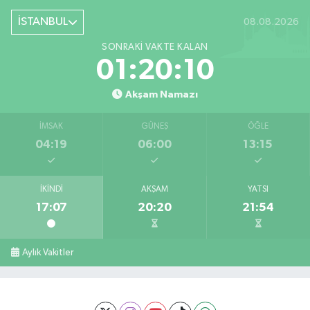
İSTANBUL
08.08.2026
SONRAKI VAKTE KALAN
01:20:09
Akşam Namazı
İMSAK
GÜNEŞ
ÖĞLE
04:19
06:00
13:15
İKINDI
AKŞAM
YATSI
17:07
20:20
21:54
Aylık Vakitler