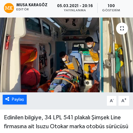
MUSA KARAGÖZ
05.03.2021 - 20:16
100
EDITÖR
YAYINLANMA
GÖSTERIM
Paylaş
-
+
A
A
Edinilen bilgiye, 34 LPL 541 plakalı Şimşek Line
firmasına ait Isuzu Otokar marka otobüs sürücüsü