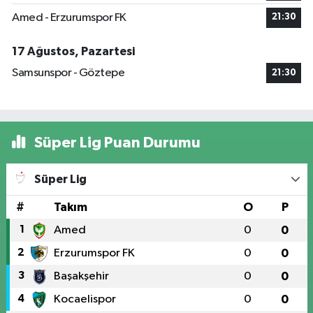
Amed - Erzurumspor FK
21:30
17 Ağustos, Pazartesi
Samsunspor - Göztepe
21:30
Süper Lig Puan Durumu
Süper Lig
#
Takım
O
P
1
Amed
0
0
2
Erzurumspor FK
0
0
3
Başakşehir
0
0
4
Kocaelispor
0
0