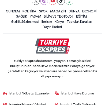
GÜNDEM
POLİTİKA
SPOR
MAGAZİN
DÜNYA
EKONOMİ
SAĞLIK
YAŞAM
BİLİM VE TEKNOLOJİ
EĞİTİM
Gizlilik Sözleşmesi
İletişim
Künye
Topluluk Kuralları
Yayın İlkeleri
turkiyeekspreshabercom, yepyeni temasıyla sizleri
buluştururken, sadelik ve modernizmi bir araya getiriyor.
Şatafattan kaçınıyor ve insanlara haber okuyabilecekleri bir
altyapı sunuyor.
İstanbul Nöbetçi Eczaneler
İstanbul Hava Durumu
İstanbul Namaz Vakitleri
İstanbul Trafik Yoğunluk