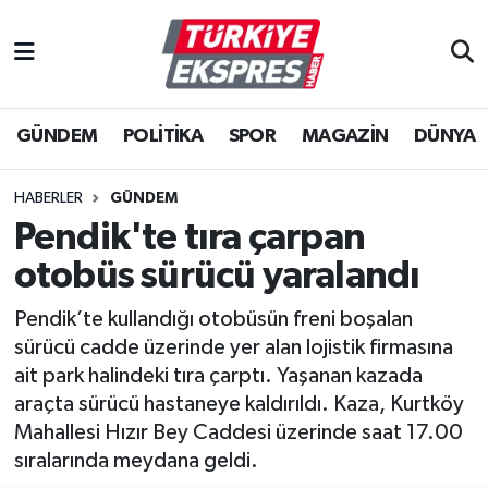
İstanbul Nöbetçi Eczaneler
GÜNDEM
POLİTİKA
SPOR
MAGAZİN
DÜNYA
İstanbul Hava Durumu
İstanbul Namaz Vakitleri
HABERLER
GÜNDEM
Pendik'te tıra çarpan
İstanbul Trafik Yoğunluk Haritası
otobüs sürücü yaralandı
Süper Lig Puan Durumu ve Fikstür
Pendik’te kullandığı otobüsün freni boşalan
sürücü cadde üzerinde yer alan lojistik firmasına
Tüm Manşetler
ait park halindeki tıra çarptı. Yaşanan kazada
araçta sürücü hastaneye kaldırıldı. Kaza, Kurtköy
Son Dakika Haberleri
Mahallesi Hızır Bey Caddesi üzerinde saat 17.00
sıralarında meydana geldi.
Haber Arşivi