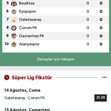
5
Beşiktaş
0
0
6
Eyüpspor
0
0
7
Galatasaray
0
0
8
Çorum FK
0
0
9
Gaziantep FK
0
0
10
Alanyaspor
0
0
Detaylar için tıklayın
Süper Lig Fikstür
14 Ağustos, Cuma
Galatasaray - Çorum FK
21:30
15 Ağustos, Cumartesi