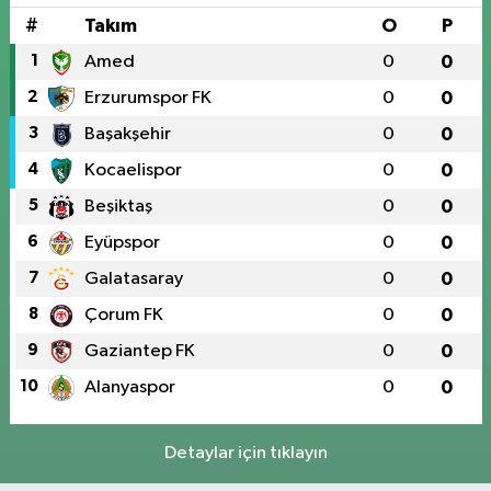
#
Takım
O
P
1
Amed
0
0
2
Erzurumspor FK
0
0
3
Başakşehir
0
0
4
Kocaelispor
0
0
5
Beşiktaş
0
0
6
Eyüpspor
0
0
7
Galatasaray
0
0
8
Çorum FK
0
0
9
Gaziantep FK
0
0
10
Alanyaspor
0
0
Detaylar için tıklayın