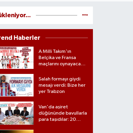
ükleniyor...
rend Haberler
A Milli Takım'ın
Belçika ve Fransa
maçlarını oynayacağı
statlar açıklandı
Salah formayı giydi
mesajı verdi: Bize her
yer Trabzon
Van'da aşiret
düğününde bavullarla
para taşıdılar: 20
milyon lira para,
kilolarla altın