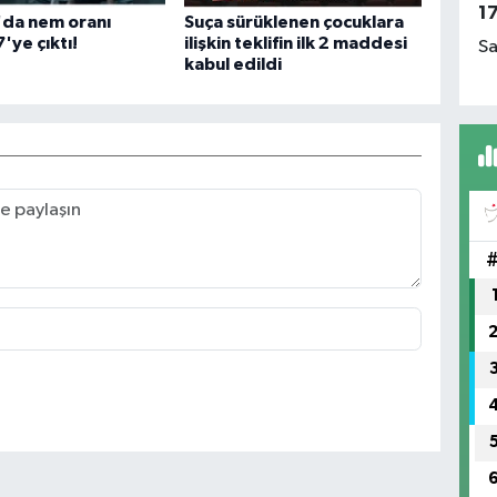
1
'da nem oranı
Suça sürüklenen çocuklara
'ye çıktı!
ilişkin teklifin ilk 2 maddesi
Sa
kabul edildi