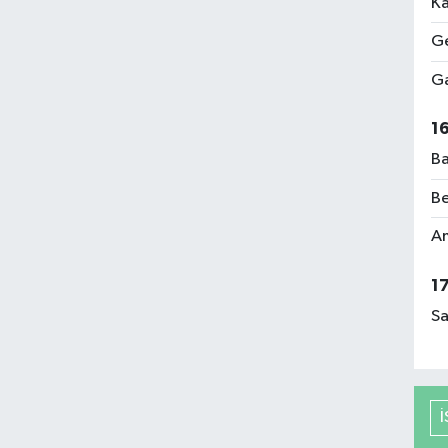
Ka
Ge
Ga
1
Ba
Be
Am
1
Sa