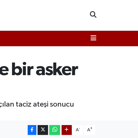
e bir asker
ılan taciz ateşi sonucu
-
+
A
A