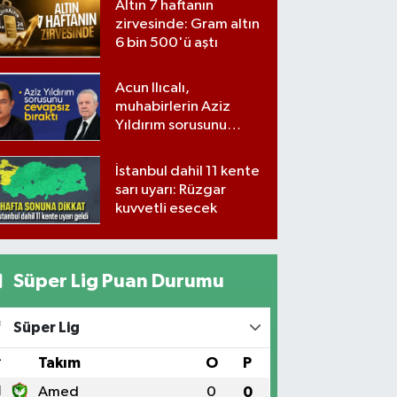
Altın 7 haftanın
zirvesinde: Gram altın
6 bin 500'ü aştı
Acun Ilıcalı,
muhabirlerin Aziz
Yıldırım sorusunu
yanıtsız bıraktı
İstanbul dahil 11 kente
sarı uyarı: Rüzgar
kuvvetli esecek
Süper Lig Puan Durumu
Süper Lig
#
Takım
O
P
1
Amed
0
0