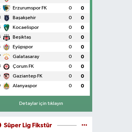
2
Erzurumspor FK
0
0
3
Başakşehir
0
0
4
Kocaelispor
0
0
5
Beşiktaş
0
0
6
Eyüpspor
0
0
7
Galatasaray
0
0
8
Çorum FK
0
0
9
Gaziantep FK
0
0
0
Alanyaspor
0
0
Detaylar için tıklayın
Süper Lig Fikstür