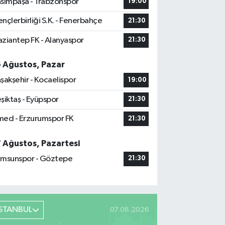
sımpaşa - Trabzonspor
19:00
nçlerbirliği S.K. - Fenerbahçe
21:30
ziantep FK - Alanyaspor
21:30
6 Ağustos, Pazar
şakşehir - Kocaelispor
19:00
şiktaş - Eyüpspor
21:30
ed - Erzurumspor FK
21:30
7 Ağustos, Pazartesi
msunspor - Göztepe
21:30
İSTANBUL
07.08.2026