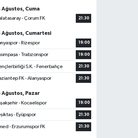
4 Ağustos, Cuma
latasaray - Çorum FK
21:30
5 Ağustos, Cumartesi
nyaspor - Rizespor
19:00
sımpaşa - Trabzonspor
19:00
nçlerbirliği S.K. - Fenerbahçe
21:30
ziantep FK - Alanyaspor
21:30
6 Ağustos, Pazar
şakşehir - Kocaelispor
19:00
şiktaş - Eyüpspor
21:30
ed - Erzurumspor FK
21:30