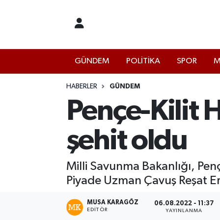
İstanbul Nöbetçi Eczaneler
GÜNDEM
POLİTİKA
SPOR
M
İstanbul Hava Durumu
İstanbul Namaz Vakitleri
HABERLER
GÜNDEM
Pençe-Kilit 
İstanbul Trafik Yoğunluk Haritası
şehit oldu
Süper Lig Puan Durumu ve Fikstür
Tüm Manşetler
Milli Savunma Bakanlığı, Pençe
Piyade Uzman Çavuş Reşat Ergi
Son Dakika Haberleri
MUSA KARAGÖZ
06.08.2022 - 11:37
EDITÖR
Haber Arşivi
YAYINLANMA