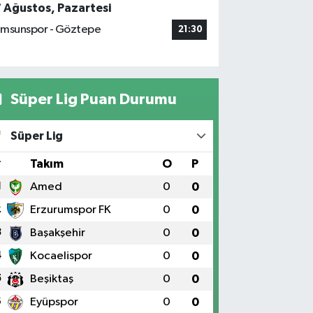
7 Ağustos, Pazartesi
msunspor - Göztepe
21:30
Süper Lig Puan Durumu
Süper Lig
#
Takım
O
P
1
Amed
0
0
2
Erzurumspor FK
0
0
3
Başakşehir
0
0
4
Kocaelispor
0
0
5
Beşiktaş
0
0
6
Eyüpspor
0
0