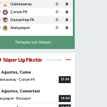
7
Galatasaray
0
0
8
Çorum FK
0
0
9
Gaziantep FK
0
0
0
Alanyaspor
0
0
Detaylar için tıklayın
Süper Lig Fikstür
4 Ağustos, Cuma
latasaray - Çorum FK
21:30
5 Ağustos, Cumartesi
nyaspor - Rizespor
19:00