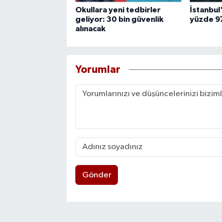
Okullara yeni tedbirler
İstanbul
geliyor: 30 bin güvenlik
yüzde 97
alınacak
Yorumlar
Gönder