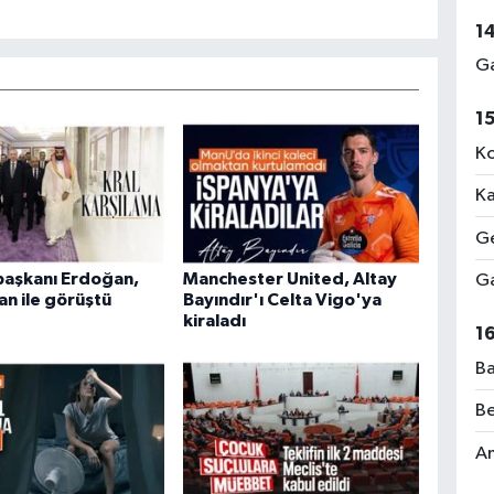
1
Ga
1
Ko
Ka
Ge
aşkanı Erdoğan,
Manchester United, Altay
Ga
an ile görüştü
Bayındır'ı Celta Vigo'ya
kiraladı
1
Ba
Be
Am