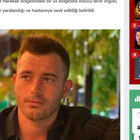
t Harekatı
bölgesindeki bir üs bölgesine bölücü terör örgütü
yaralandığı ve hastaneye sevk edildiği belirtildi.
5
6