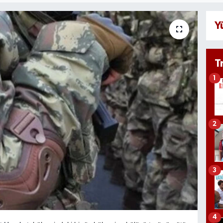
Y
T
1
2
3
4