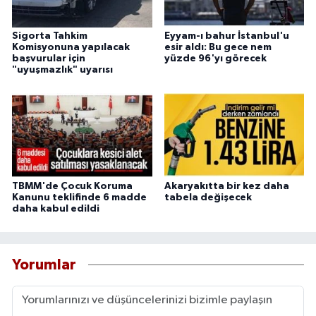
Sigorta Tahkim
Eyyam-ı bahur İstanbul'u
Komisyonuna yapılacak
esir aldı: Bu gece nem
başvurular için
yüzde 96'yı görecek
"uyuşmazlık" uyarısı
TBMM'de Çocuk Koruma
Akaryakıtta bir kez daha
Kanunu teklifinde 6 madde
tabela değişecek
daha kabul edildi
Yorumlar