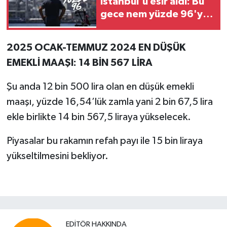
İstanbul'u esir aldı: Bu
gece nem yüzde 96'yı
görecek
2025 OCAK-TEMMUZ 2024 EN DÜŞÜK
EMEKLİ MAAŞI: 14 BİN 567 LİRA
Şu anda 12 bin 500 lira olan en düşük emekli
maaşı, yüzde 16,54’lük zamla yani 2 bin 67,5 lira
ekle birlikte 14 bin 567,5 liraya yükselecek.
Piyasalar bu rakamın refah payı ile 15 bin liraya
yükseltilmesini bekliyor.
EDITÖR HAKKINDA