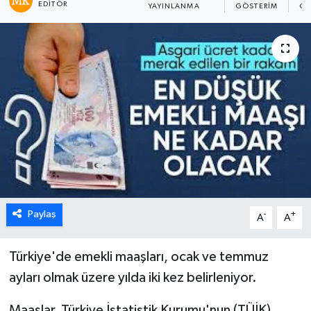
EDITÖR
YAYINLANMA
GÖSTERIM
OK
Paylaş
-
+
A
A
Türkiye'de emekli maaşları, ocak ve temmuz
ayları olmak üzere yılda iki kez belirleniyor.
Maaşlar, Türkiye İstatistik Kurumu'nun (TÜİK)