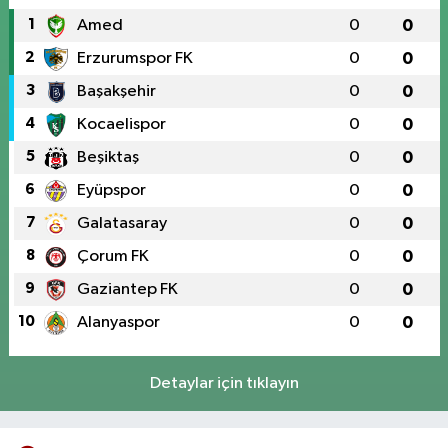
1
Amed
0
0
2
Erzurumspor FK
0
0
3
Başakşehir
0
0
4
Kocaelispor
0
0
5
Beşiktaş
0
0
6
Eyüpspor
0
0
7
Galatasaray
0
0
8
Çorum FK
0
0
9
Gaziantep FK
0
0
10
Alanyaspor
0
0
Detaylar için tıklayın