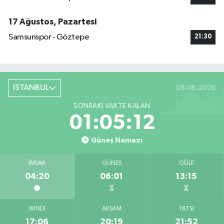
17 Ağustos, Pazartesi
Samsunspor - Göztepe
21:30
İSTANBUL
09.08.2026
SONRAKI VAKTE KALAN
01:05:11
Güneş Namazı
İMSAK
GÜNEŞ
ÖĞLE
04:20
06:01
13:15
İKINDI
AKŞAM
YATSI
17:06
20:19
21:52