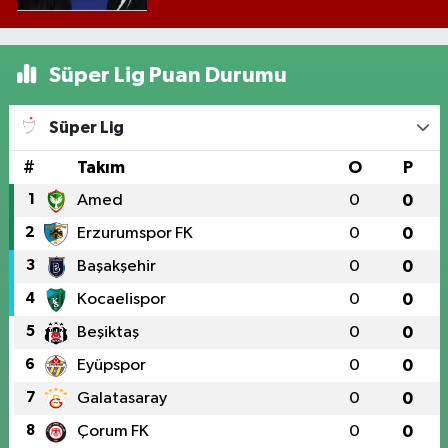
Süper Lig Puan Durumu
Süper Lig
#
Takım
O
P
1
Amed
0
0
2
Erzurumspor FK
0
0
3
Başakşehir
0
0
4
Kocaelispor
0
0
5
Beşiktaş
0
0
6
Eyüpspor
0
0
7
Galatasaray
0
0
8
Çorum FK
0
0