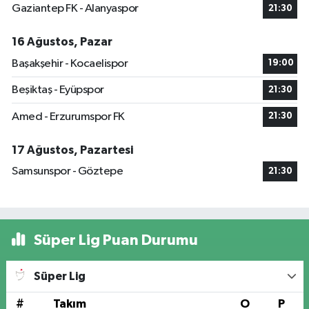
Gaziantep FK - Alanyaspor
21:30
16 Ağustos, Pazar
Başakşehir - Kocaelispor
19:00
Beşiktaş - Eyüpspor
21:30
Amed - Erzurumspor FK
21:30
17 Ağustos, Pazartesi
Samsunspor - Göztepe
21:30
Süper Lig Puan Durumu
Süper Lig
#
Takım
O
P