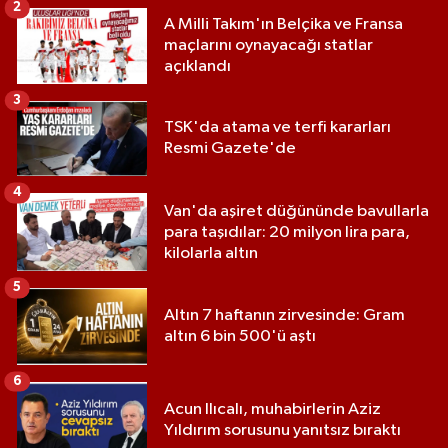
2
A Milli Takım'ın Belçika ve Fransa
maçlarını oynayacağı statlar
açıklandı
3
TSK'da atama ve terfi kararları
Resmi Gazete'de
4
Van'da aşiret düğününde bavullarla
para taşıdılar: 20 milyon lira para,
kilolarla altın
5
Altın 7 haftanın zirvesinde: Gram
altın 6 bin 500'ü aştı
6
Acun Ilıcalı, muhabirlerin Aziz
Yıldırım sorusunu yanıtsız bıraktı