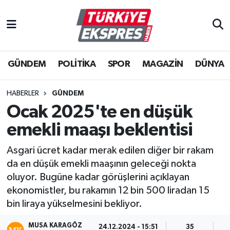
İstanbul Nöbetçi Eczaneler
GÜNDEM
POLİTİKA
SPOR
MAGAZİN
DÜNYA
İstanbul Hava Durumu
İstanbul Namaz Vakitleri
HABERLER
GÜNDEM
Ocak 2025'te en düşük
İstanbul Trafik Yoğunluk Haritası
emekli maaşı beklentisi
Süper Lig Puan Durumu ve Fikstür
Asgari ücret kadar merak edilen diğer bir rakam
da en düşük emekli maaşının geleceği nokta
Tüm Manşetler
oluyor. Bugüne kadar görüşlerini açıklayan
ekonomistler, bu rakamın 12 bin 500 liradan 15
Son Dakika Haberleri
bin liraya yükselmesini bekliyor.
Haber Arşivi
MUSA KARAGÖZ
24.12.2024 - 15:51
35