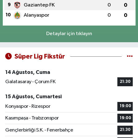
9
Gaziantep FK
0
0
10
Alanyaspor
0
0
Detaylar için tıklayın
Süper Lig Fikstür
14 Ağustos, Cuma
Galatasaray - Çorum FK
21:30
15 Ağustos, Cumartesi
Konyaspor - Rizespor
19:00
Kasımpaşa - Trabzonspor
19:00
Gençlerbirliği S.K. - Fenerbahçe
21:30