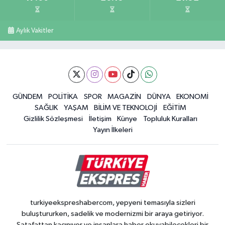
Aylık Vakitler
GÜNDEM
POLİTİKA
SPOR
MAGAZİN
DÜNYA
EKONOMİ
SAĞLIK
YAŞAM
BİLİM VE TEKNOLOJİ
EĞİTİM
Gizlilik Sözleşmesi
İletişim
Künye
Topluluk Kuralları
Yayın İlkeleri
turkiyeekspreshabercom, yepyeni temasıyla sizleri
buluştururken, sadelik ve modernizmi bir araya getiriyor.
Şatafattan kaçınıyor ve insanlara haber okuyabilecekleri bir