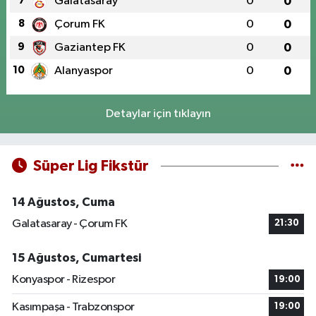
7
Galatasaray
0
0
8
Çorum FK
0
0
9
Gaziantep FK
0
0
10
Alanyaspor
0
0
Detaylar için tıklayın
Süper Lig Fikstür
14 Ağustos, Cuma
Galatasaray - Çorum FK
21:30
15 Ağustos, Cumartesi
Konyaspor - Rizespor
19:00
Kasımpaşa - Trabzonspor
19:00