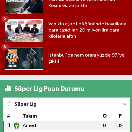
Resmi Gazete'de
5
Van'da aşiret düğününde bavullarla
para taşıdılar: 20 milyon lira para,
kilolarla altın
6
İstanbul'da nem oranı yüzde 97'ye
çıktı!
Süper Lig Puan Durumu
Süper Lig
#
Takım
O
P
1
Amed
0
0