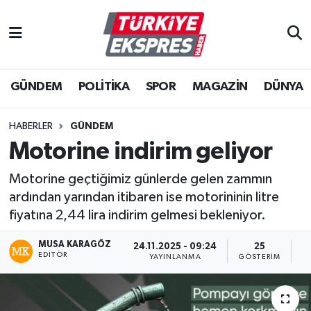
İstanbul Nöbetçi Eczaneler
GÜNDEM
POLİTİKA
SPOR
MAGAZİN
DÜNYA
İstanbul Hava Durumu
İstanbul Namaz Vakitleri
HABERLER
GÜNDEM
Motorine indirim geliyor
İstanbul Trafik Yoğunluk Haritası
Motorine geçtiğimiz günlerde gelen zammın
Süper Lig Puan Durumu ve Fikstür
ardından yarından itibaren ise motorininin litre
fiyatına 2,44 lira indirim gelmesi bekleniyor.
Tüm Manşetler
MUSA KARAGÖZ
24.11.2025 - 09:24
25
EDITÖR
YAYINLANMA
GÖSTERIM
O
Son Dakika Haberleri
Haber Arşivi