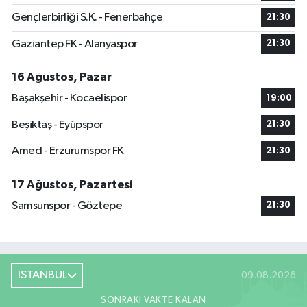
Gençlerbirliği S.K. - Fenerbahçe
21:30
Gaziantep FK - Alanyaspor
21:30
16 Ağustos, Pazar
Başakşehir - Kocaelispor
19:00
Beşiktaş - Eyüpspor
21:30
Amed - Erzurumspor FK
21:30
17 Ağustos, Pazartesi
Samsunspor - Göztepe
21:30
İSTANBUL
09.08.2026
SONRAKI VAKTE KALAN