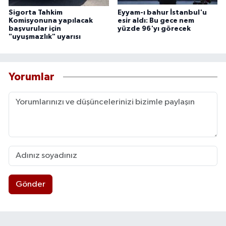
Sigorta Tahkim
Eyyam-ı bahur İstanbul'u
Komisyonuna yapılacak
esir aldı: Bu gece nem
başvurular için
yüzde 96'yı görecek
"uyuşmazlık" uyarısı
Yorumlar
Gönder