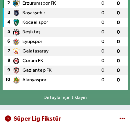
2
Erzurumspor FK
0
0
3
Başakşehir
0
0
4
Kocaelispor
0
0
5
Beşiktaş
0
0
6
Eyüpspor
0
0
7
Galatasaray
0
0
8
Çorum FK
0
0
9
Gaziantep FK
0
0
10
Alanyaspor
0
0
Detaylar için tıklayın
Süper Lig Fikstür