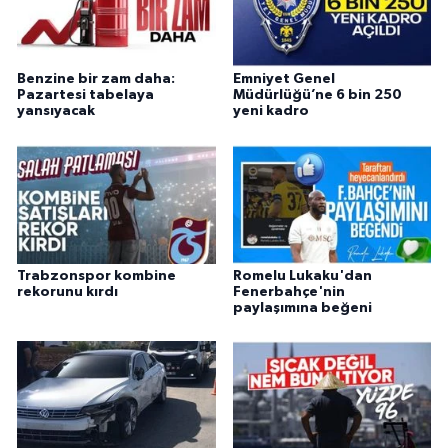
Benzine bir zam daha:
Emniyet Genel
Pazartesi tabelaya
Müdürlüğü’ne 6 bin 250
yansıyacak
yeni kadro
Trabzonspor kombine
Romelu Lukaku'dan
rekorunu kırdı
Fenerbahçe'nin
paylaşımına beğeni