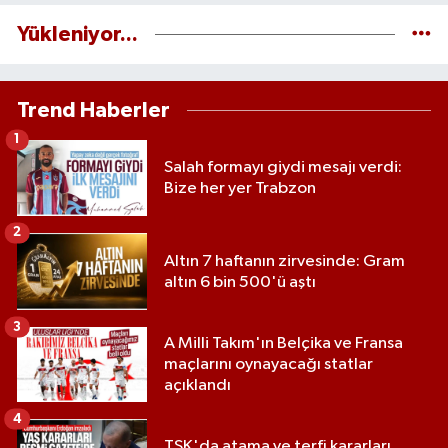
Yükleniyor...
Trend Haberler
1
Salah formayı giydi mesajı verdi:
Bize her yer Trabzon
2
Altın 7 haftanın zirvesinde: Gram
altın 6 bin 500'ü aştı
3
A Milli Takım'ın Belçika ve Fransa
maçlarını oynayacağı statlar
açıklandı
4
TSK'da atama ve terfi kararları