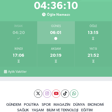
04:36:09
Öğle Namazı
İMSAK
GÜNEŞ
ÖĞLE
04:20
06:01
13:15
İKINDI
AKŞAM
YATSI
17:06
20:19
21:52
Aylık Vakitler
GÜNDEM
POLİTİKA
SPOR
MAGAZİN
DÜNYA
EKONOMİ
SAĞLIK
YAŞAM
BİLİM VE TEKNOLOJİ
EĞİTİM