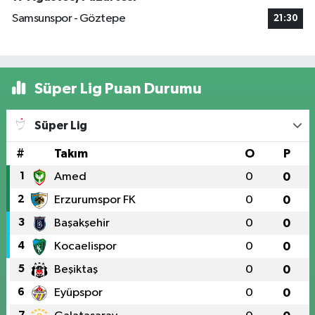
Samsunspor - Göztepe
21:30
Süper Lig Puan Durumu
Süper Lig
#
Takım
O
P
1
Amed
0
0
2
Erzurumspor FK
0
0
3
Başakşehir
0
0
4
Kocaelispor
0
0
5
Beşiktaş
0
0
6
Eyüpspor
0
0