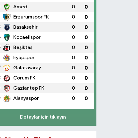
1
Amed
0
0
2
Erzurumspor FK
0
0
3
Başakşehir
0
0
4
Kocaelispor
0
0
5
Beşiktaş
0
0
6
Eyüpspor
0
0
7
Galatasaray
0
0
8
Çorum FK
0
0
9
Gaziantep FK
0
0
0
Alanyaspor
0
0
Detaylar için tıklayın