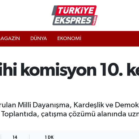
AGAZİN
DÜNYA
EKONOMİ
rihi komisyon 10. k
urulan Milli Dayanışma, Kardeşlik ve Dem
r. Toplantıda, çatışma çözümü alanında uz
14
1 DK