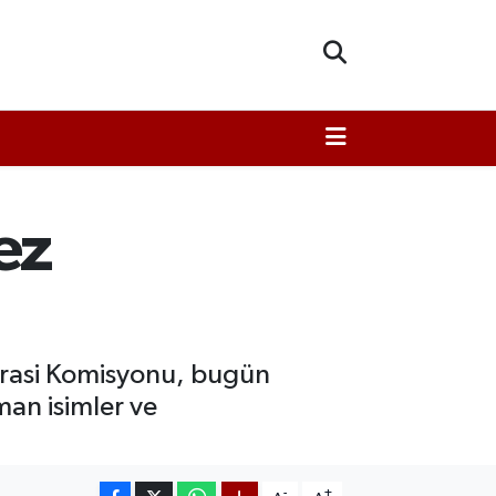
ez
okrasi Komisyonu, bugün
man isimler ve
-
+