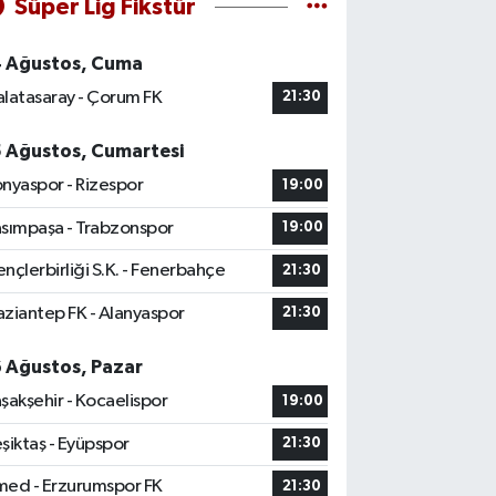
Süper Lig Fikstür
4 Ağustos, Cuma
latasaray - Çorum FK
21:30
5 Ağustos, Cumartesi
nyaspor - Rizespor
19:00
sımpaşa - Trabzonspor
19:00
nçlerbirliği S.K. - Fenerbahçe
21:30
ziantep FK - Alanyaspor
21:30
6 Ağustos, Pazar
şakşehir - Kocaelispor
19:00
şiktaş - Eyüpspor
21:30
ed - Erzurumspor FK
21:30