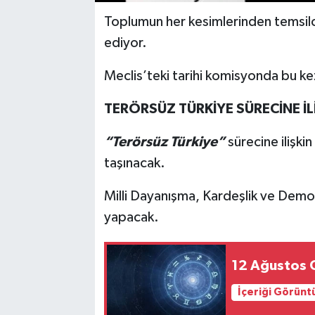
Toplumun her kesimlerinden temsilc
ediyor.
Meclis’teki tarihi komisyonda bu k
TERÖRSÜZ TÜRKİYE SÜRECİNE İ
“Terörsüz Türkiye”
sürecine ilişk
taşınacak.
Milli Dayanışma, Kardeşlik ve Demo
yapacak.
12 Ağustos G
İçeriği Görünt