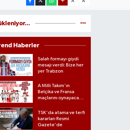
A
A
ükleniyor...
rend Haberler
Salah formayı giydi
mesajı verdi: Bize her
yer Trabzon
A Milli Takım'ın
Belçika ve Fransa
maçlarını oynayacağı
statlar açıklandı
TSK'da atama ve terfi
kararları Resmi
Gazete'de