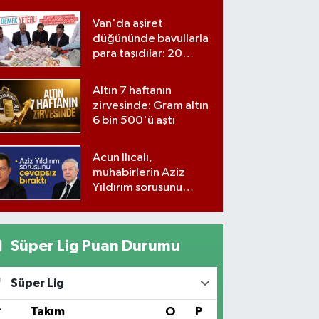
Van'da aşiret
düğününde bavullarla
para taşıdılar: 20
milyon lira para,
kilolarla altın
Altın 7 haftanın
zirvesinde: Gram altın
6 bin 500'ü aştı
Acun Ilıcalı,
muhabirlerin Aziz
Yıldırım sorusunu
yanıtsız bıraktı
Süper Lig Puan Durumu
Süper Lig
#
Takım
O
P