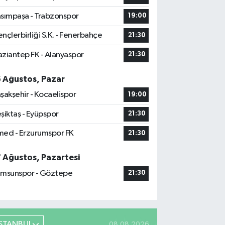
sımpaşa - Trabzonspor
19:00
nçlerbirliği S.K. - Fenerbahçe
21:30
ziantep FK - Alanyaspor
21:30
6 Ağustos, Pazar
şakşehir - Kocaelispor
19:00
şiktaş - Eyüpspor
21:30
ed - Erzurumspor FK
21:30
7 Ağustos, Pazartesi
msunspor - Göztepe
21:30
İSTANBUL
08.08.2026