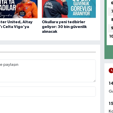
er United, Altay
Okullara yeni tedbirler
'ı Celta Vigo'ya
geliyor: 30 bin güvenlik
alınacak
1
1
Ga
1
Ko