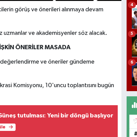
4
ilerin görüş ve önerileri alınmaya devam
ez uzmanlar ve akademisyenler söz alacak.
5
LİŞKİN ÖNERİLER MASADA
in değerlendirme ve öneriler gündeme
6
krasi Komisyonu, 10'uncu toplantısını bugün
üneş tutulması: Yeni bir döngü başlıyor
üle