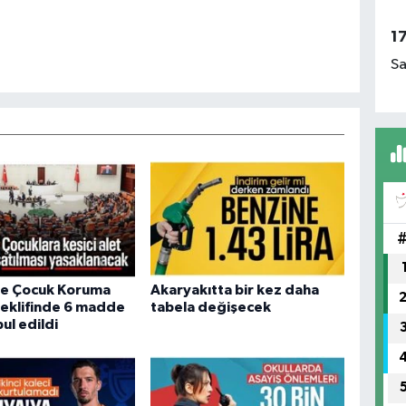
1
Sa
e Çocuk Koruma
Akaryakıtta bir kez daha
eklifinde 6 madde
tabela değişecek
ul edildi