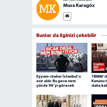
Musa Karagöz
Bunlar da ilginizi çekebilir
Eyyam-ı bahur İstanbul'u
TBMM'd
esir aldı: Bu gece nem
Kanunu t
yüzde 96'yı görecek
daha kab