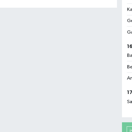
Ka
Ge
Ga
1
Ba
Be
Am
1
Sa