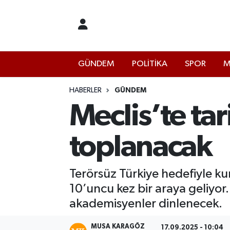
İstanbul Nöbetçi Eczaneler
GÜNDEM
POLİTİKA
SPOR
M
İstanbul Hava Durumu
İstanbul Namaz Vakitleri
HABERLER
GÜNDEM
Meclis’te ta
İstanbul Trafik Yoğunluk Haritası
toplanacak
Süper Lig Puan Durumu ve Fikstür
Tüm Manşetler
Terörsüz Türkiye hedefiyle k
10’uncu kez bir araya geliyo
Son Dakika Haberleri
akademisyenler dinlenecek.
Haber Arşivi
MUSA KARAGÖZ
17.09.2025 - 10:04