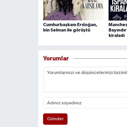
Cumhurbaşkanı Erdoğan,
Manchest
bin Selman ile görüştü
Bayındır
kiraladı
Yorumlar
Gönder