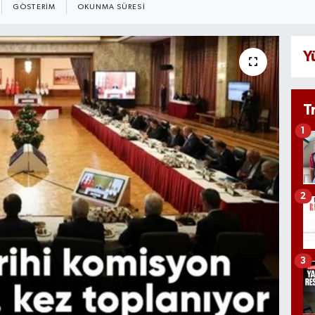
GÖSTERIM
OKUNMA SÜRESI
Y
T
1
2
3