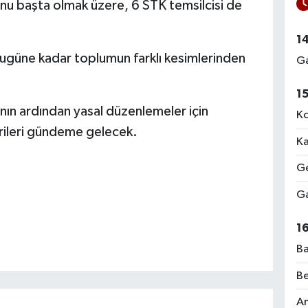
onu başta olmak üzere, 6 STK temsilcisi de
1
bugüne kadar toplumun farklı kesimlerinden
Ga
1
ının ardından yasal düzenlemeler için
Ko
erileri gündeme gelecek.
Ka
Ge
Ga
1
Ba
Be
Am