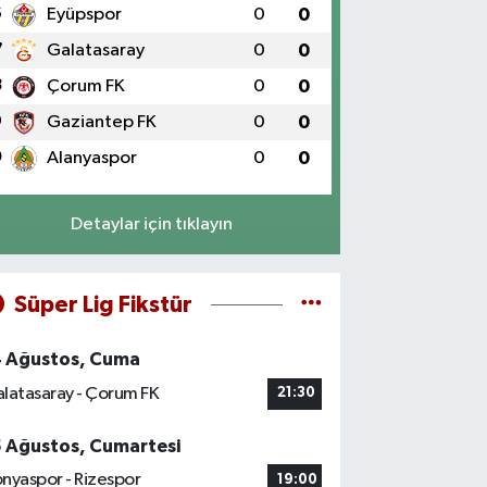
6
Eyüpspor
0
0
7
Galatasaray
0
0
8
Çorum FK
0
0
9
Gaziantep FK
0
0
0
Alanyaspor
0
0
Detaylar için tıklayın
Süper Lig Fikstür
4 Ağustos, Cuma
latasaray - Çorum FK
21:30
5 Ağustos, Cumartesi
nyaspor - Rizespor
19:00