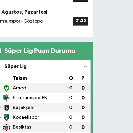
7 Ağustos, Pazartesi
msunspor - Göztepe
21:30
Süper Lig Puan Durumu
Süper Lig
#
Takım
O
P
1
Amed
0
0
2
Erzurumspor FK
0
0
3
Başakşehir
0
0
4
Kocaelispor
0
0
5
Beşiktaş
0
0