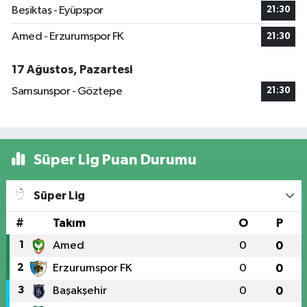
Beşiktaş - Eyüpspor
21:30
Amed - Erzurumspor FK
21:30
17 Ağustos, Pazartesi
Samsunspor - Göztepe
21:30
Süper Lig Puan Durumu
Süper Lig
#
Takım
O
P
1
Amed
0
0
2
Erzurumspor FK
0
0
3
Başakşehir
0
0