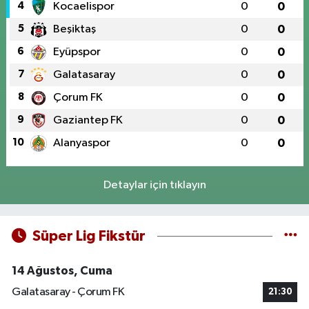
4
Kocaelispor
0
0
5
Beşiktaş
0
0
6
Eyüpspor
0
0
7
Galatasaray
0
0
8
Çorum FK
0
0
9
Gaziantep FK
0
0
10
Alanyaspor
0
0
Detaylar için tıklayın
Süper Lig Fikstür
14 Ağustos, Cuma
Galatasaray - Çorum FK
21:30