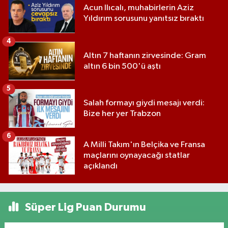
Acun Ilıcalı, muhabirlerin Aziz
Yıldırım sorusunu yanıtsız bıraktı
4
Altın 7 haftanın zirvesinde: Gram
altın 6 bin 500'ü aştı
5
Salah formayı giydi mesajı verdi:
Bize her yer Trabzon
6
A Milli Takım'ın Belçika ve Fransa
maçlarını oynayacağı statlar
açıklandı
Süper Lig Puan Durumu