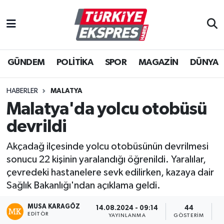
İstanbul Nöbetçi Eczaneler
GÜNDEM
POLİTİKA
SPOR
MAGAZİN
DÜNYA
İstanbul Hava Durumu
İstanbul Namaz Vakitleri
HABERLER
MALATYA
Malatya'da yolcu otobüsü
İstanbul Trafik Yoğunluk Haritası
devrildi
Süper Lig Puan Durumu ve Fikstür
Akçadağ ilçesinde yolcu otobüsünün devrilmesi
sonucu 22 kişinin yaralandığı öğrenildi. Yaralılar,
Tüm Manşetler
çevredeki hastanelere sevk edilirken, kazaya dair
Sağlık Bakanlığı'ndan açıklama geldi.
Son Dakika Haberleri
MUSA KARAGÖZ
14.08.2024 - 09:14
44
EDITÖR
Haber Arşivi
YAYINLANMA
GÖSTERIM
O