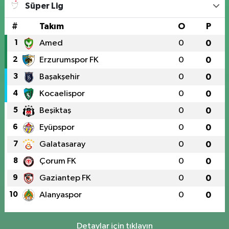
Süper Lig
#
Takım
O
P
1
Amed
0
0
2
Erzurumspor FK
0
0
3
Başakşehir
0
0
4
Kocaelispor
0
0
5
Beşiktaş
0
0
6
Eyüpspor
0
0
7
Galatasaray
0
0
8
Çorum FK
0
0
9
Gaziantep FK
0
0
10
Alanyaspor
0
0
Detaylar için tıklayın