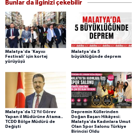
Bunlar da ilginizi çekebilir
Malatya'da 'Kayısı
Malatya'da 5
Festivali' için kortej
büyüklüğünde deprem
yürüyüşü
Malatya'da 12 Yıl Görev
Depremin Küllerinden
Yapan il Müdürüne Atama..
Doğan Başarı Hikâyesi:
TCDD Bölge Müdürü de
Malatya’da Kadınlara Umut
Değişti
Olan Spor Salonu Türkiye
Birincisi Oldu