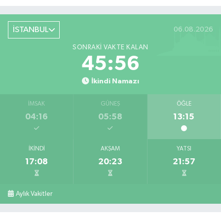
İSTANBUL
06.08.2026
SONRAKI VAKTE KALAN
45:55
İkindi Namazı
İMSAK
GÜNEŞ
ÖĞLE
04:16
05:58
13:15
İKINDI
AKŞAM
YATSI
17:08
20:23
21:57
Aylık Vakitler