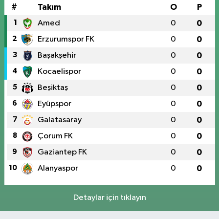
#
Takım
O
P
1
Amed
0
0
2
Erzurumspor FK
0
0
3
Başakşehir
0
0
4
Kocaelispor
0
0
5
Beşiktaş
0
0
6
Eyüpspor
0
0
7
Galatasaray
0
0
8
Çorum FK
0
0
9
Gaziantep FK
0
0
10
Alanyaspor
0
0
Detaylar için tıklayın