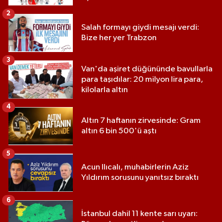
2
Salah formayı giydi mesajı verdi:
Bize her yer Trabzon
3
Van'da aşiret düğününde bavullarla
para taşıdılar: 20 milyon lira para,
kilolarla altın
4
Altın 7 haftanın zirvesinde: Gram
altın 6 bin 500'ü aştı
5
Acun Ilıcalı, muhabirlerin Aziz
Yıldırım sorusunu yanıtsız bıraktı
6
İstanbul dahil 11 kente sarı uyarı: