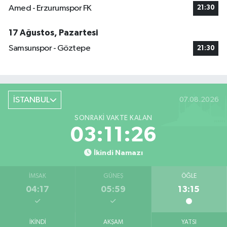
Amed - Erzurumspor FK
21:30
17 Ağustos, Pazartesi
Samsunspor - Göztepe
21:30
İSTANBUL
07.08.2026
SONRAKI VAKTE KALAN
03:11:26
İkindi Namazı
İMSAK
GÜNEŞ
ÖĞLE
04:17
05:59
13:15
İKINDI
AKŞAM
YATSI