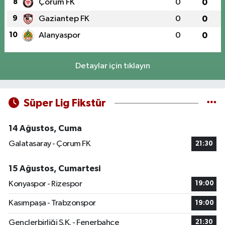
8
Çorum FK
0
0
9
Gaziantep FK
0
0
10
Alanyaspor
0
0
Detaylar için tıklayın
Süper Lig Fikstür
14 Ağustos, Cuma
Galatasaray - Çorum FK
21:30
15 Ağustos, Cumartesi
Konyaspor - Rizespor
19:00
Kasımpaşa - Trabzonspor
19:00
Gençlerbirliği S.K. - Fenerbahçe
21:30