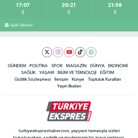
17:07
20:21
21:56
Aylık Vakitler
GÜNDEM
POLİTİKA
SPOR
MAGAZİN
DÜNYA
EKONOMİ
SAĞLIK
YAŞAM
BİLİM VE TEKNOLOJİ
EĞİTİM
Gizlilik Sözleşmesi
İletişim
Künye
Topluluk Kuralları
Yayın İlkeleri
turkiyeekspreshabercom, yepyeni temasıyla sizleri
buluştururken, sadelik ve modernizmi bir araya getiriyor.