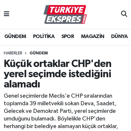
İstanbul Nöbetçi Eczaneler
GÜNDEM
POLİTİKA
SPOR
MAGAZİN
DÜNYA
İstanbul Hava Durumu
İstanbul Namaz Vakitleri
HABERLER
GÜNDEM
Küçük ortaklar CHP'den
İstanbul Trafik Yoğunluk Haritası
yerel seçimde istediğini
Süper Lig Puan Durumu ve Fikstür
alamadı
Genel seçimlerde Meclis'e CHP sıralarından
Tüm Manşetler
toplamda 39 milletvekili sokan Deva, Saadet,
Gelecek ve Demokrat Parti, yerel seçimlerde
Son Dakika Haberleri
umduğunu bulamadı. Böylelikle CHP'den
herhangi bir belediye alamayan küçük ortaklar,
Haber Arşivi