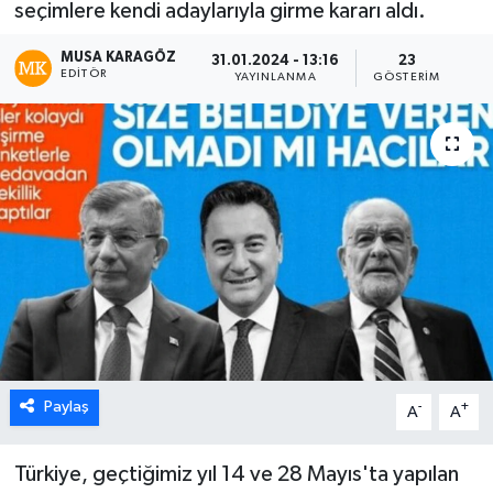
seçimlere kendi adaylarıyla girme kararı aldı.
MUSA KARAGÖZ
31.01.2024 - 13:16
23
EDITÖR
YAYINLANMA
GÖSTERIM
Paylaş
-
+
A
A
Türkiye, geçtiğimiz yıl 14 ve 28 Mayıs'ta yapılan