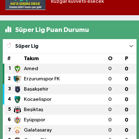
Rüzgar kuvvetli esecek
Süper Lig Puan Durumu
Süper Lig
#
Takım
O
P
1
Amed
0
0
2
Erzurumspor FK
0
0
3
Başakşehir
0
0
4
Kocaelispor
0
0
5
Beşiktaş
0
0
6
Eyüpspor
0
0
7
Galatasaray
0
0