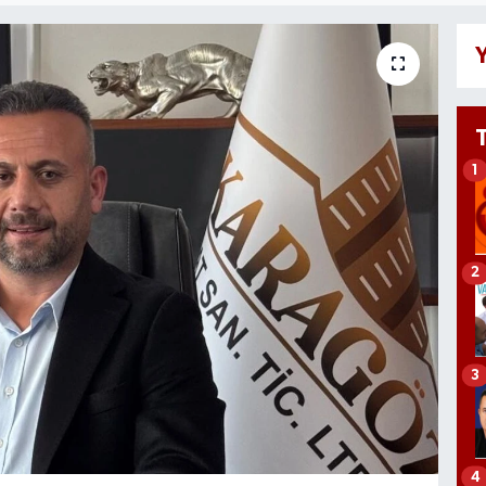
Y
1
2
3
4