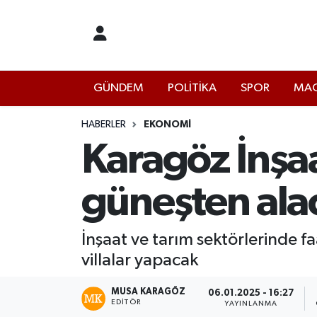
İstanbul Nöbetçi Eczaneler
GÜNDEM
POLİTİKA
SPOR
MAG
İstanbul Hava Durumu
İstanbul Namaz Vakitleri
HABERLER
EKONOMİ
Karagöz İnşaat
İstanbul Trafik Yoğunluk Haritası
güneşten ala
Süper Lig Puan Durumu ve Fikstür
Tüm Manşetler
İnşaat ve tarım sektörlerinde f
villalar yapacak
Son Dakika Haberleri
MUSA KARAGÖZ
06.01.2025 - 16:27
EDITÖR
Haber Arşivi
YAYINLANMA