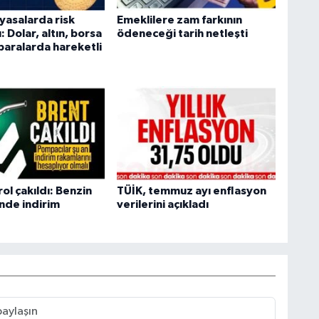
yasalarda risk
Emeklilere zam farkının
ı: Dolar, altın, borsa
ödeneceği tarih netleşti
paralarda hareketli
ol çakıldı: Benzin
TÜİK, temmuz ayı enflasyon
nde indirim
verilerini açıkladı