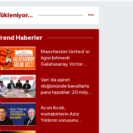
ükleniyor...
Trend Haberler
Manchester United'ın
ilgisi bitmedi:
Galatasaray, Victor
Osimhen'le ilgili kararını
verdi
Van'da aşiret
düğününde bavullarla
para taşıdılar: 20 milyon
lira para, kilolarla altın
Acun Ilıcalı,
muhabirlerin Aziz
Yıldırım sorusunu
yanıtsız bıraktı