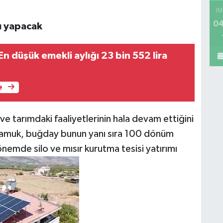
İM
04
mı yapacak
 düşük emekli aylığı 23 bin 552 lira
e
ı ve tarımdaki faaliyetlerinin hala devam ettiğini
 pamuk, buğday bunun yanı sıra 100 dönüm
 dönemde silo ve mısır kurutma tesisi yatırımı