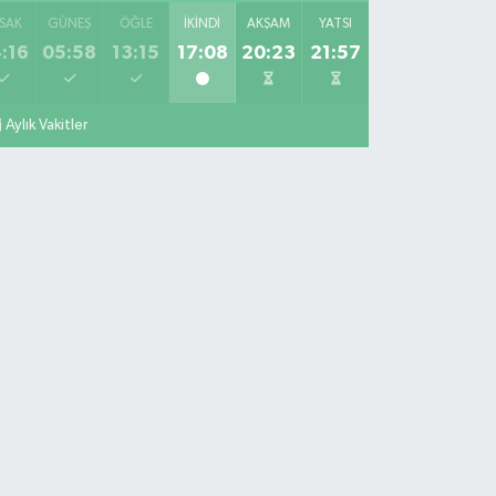
SAK
GÜNEŞ
ÖĞLE
İKINDI
AKŞAM
YATSI
:16
05:58
13:15
17:08
20:23
21:57
Aylık Vakitler