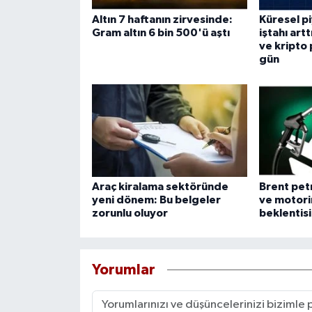
Altın 7 haftanın zirvesinde:
Küresel pi
Gram altın 6 bin 500'ü aştı
iştahı artt
ve kripto 
gün
Araç kiralama sektöründe
Brent petr
yeni dönem: Bu belgeler
ve motori
zorunlu oluyor
beklentisi
Yorumlar