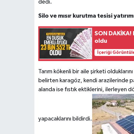
dedi.
Silo ve mısır kurutma tesisi yatırı
SON DAKİKA! En
oldu
İçeriği Görüntül
Tarım kökenli bir aile şirketi oldukların
belirten karagöz, kendi arazilerinde
alanda ise fıstık ektiklerini, ilerleyen
yapacaklarını bildirdi.