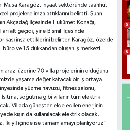
nı Musa Karagöz, inşaat sektöründe taahhüt
özel projelere imza attıklarını belirtti. Şuan
’nın Akçadağ ilçesinde Hükümet Konağı,
5
ları alt geçidi, yine Bismil ilçesinde
brikası inşa ettiklerini belirten Karagöz, özelde
120 büro ve 15 dükkandan oluşan iş merkezi
6
m arazi üzerine 70 villa projelerinin olduğunu
mizde yaşama değer katacak bir iş ortaya
bünyesinde yüzme havuzu, fitnes salonu,
Isıtma, soğutma gibi villanın tüm elektrik
acak. Villada güneşten elde edilen enerjinin
de kışın da kullanılacak elektrik olacak.
. İki yıl içinde ise tamamlamayı planlıyoruz”