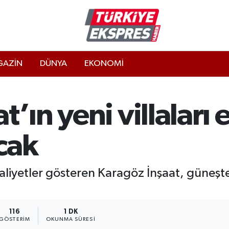
AZİN
DÜNYA
EKONOMİ
’ın yeni villaları e
cak
aaliyetler gösteren Karagöz İnşaat, güneşte
116
1 DK
GÖSTERIM
OKUNMA SÜRESI