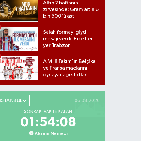
Altın 7 haftanın
zirvesinde: Gram altın 6
bin 500'ü aştı
Salah formayı giydi
mesajı verdi: Bize her
yer Trabzon
A Milli Takım'ın Belçika
ve Fransa maçlarını
oynayacağı statlar
açıklandı
İSTANBUL
06.08.2026
SONRAKI VAKTE KALAN
01:54:07
Akşam Namazı