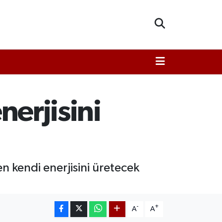
nerjisini
n kendi enerjisini üretecek
-
+
A
A