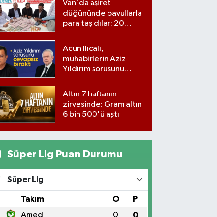
Van'da aşiret
düğününde bavullarla
para taşıdılar: 20
milyon lira para,
kilolarla altın
Acun Ilıcalı,
muhabirlerin Aziz
Yıldırım sorusunu
yanıtsız bıraktı
Altın 7 haftanın
zirvesinde: Gram altın
6 bin 500'ü aştı
Süper Lig Puan Durumu
Süper Lig
#
Takım
O
P
1
Amed
0
0