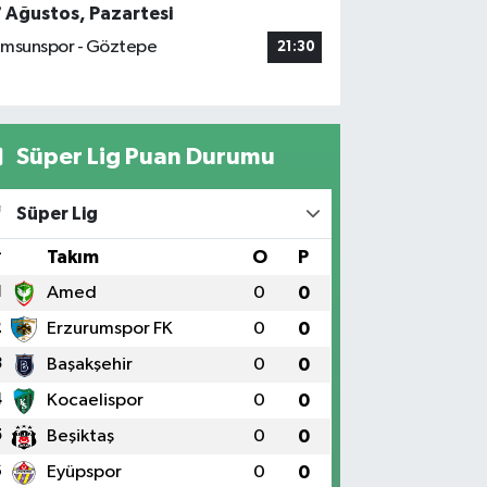
7 Ağustos, Pazartesi
msunspor - Göztepe
21:30
Süper Lig Puan Durumu
Süper Lig
#
Takım
O
P
1
Amed
0
0
2
Erzurumspor FK
0
0
3
Başakşehir
0
0
4
Kocaelispor
0
0
5
Beşiktaş
0
0
6
Eyüpspor
0
0