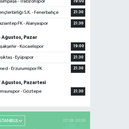
sımpaşa - Trabzonspor
19:00
nçlerbirliği S.K. - Fenerbahçe
21:30
ziantep FK - Alanyaspor
21:30
6 Ağustos, Pazar
şakşehir - Kocaelispor
19:00
şiktaş - Eyüpspor
21:30
ed - Erzurumspor FK
21:30
7 Ağustos, Pazartesi
msunspor - Göztepe
21:30
İSTANBUL
07.08.2026