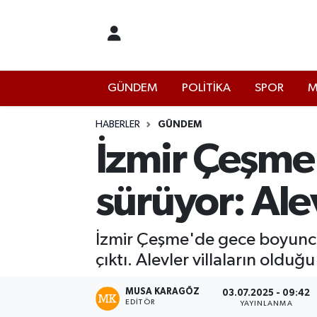
İstanbul Nöbetçi Eczaneler
GÜNDEM
POLİTİKA
SPOR
M
İstanbul Hava Durumu
İstanbul Namaz Vakitleri
HABERLER
GÜNDEM
İzmir Çeşme
İstanbul Trafik Yoğunluk Haritası
sürüyor: Alev
Süper Lig Puan Durumu ve Fikstür
Tüm Manşetler
İzmir Çeşme'de gece boyunca
çıktı. Alevler villaların old
Son Dakika Haberleri
MUSA KARAGÖZ
03.07.2025 - 09:42
EDITÖR
Haber Arşivi
YAYINLANMA