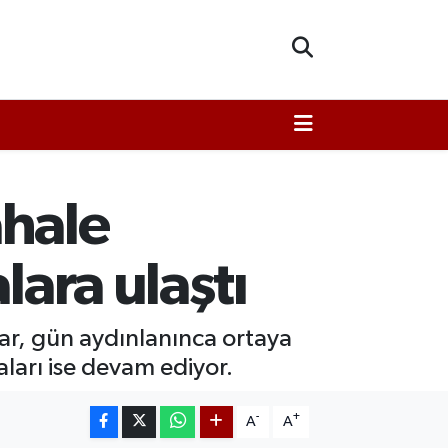
hale
lara ulaştı
r, gün aydınlanınca ortaya
aları ise devam ediyor.
-
+
A
A