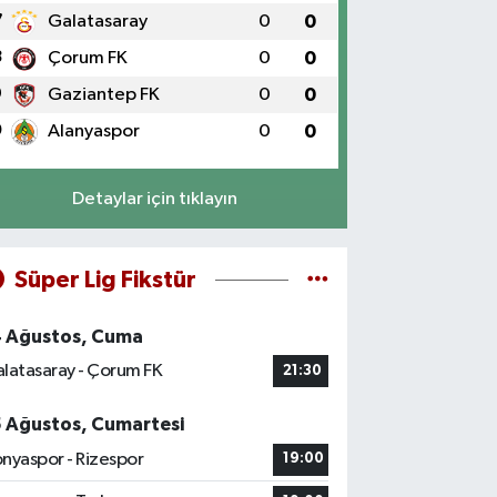
7
Galatasaray
0
0
8
Çorum FK
0
0
9
Gaziantep FK
0
0
0
Alanyaspor
0
0
Detaylar için tıklayın
Süper Lig Fikstür
4 Ağustos, Cuma
latasaray - Çorum FK
21:30
5 Ağustos, Cumartesi
nyaspor - Rizespor
19:00