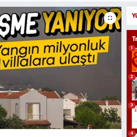
Y
T
1
2
3
4