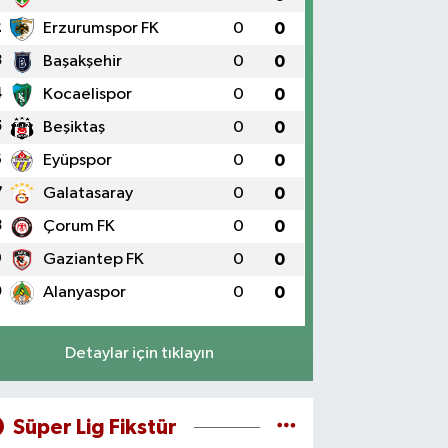
2
Erzurumspor FK
0
0
3
Başakşehir
0
0
4
Kocaelispor
0
0
5
Beşiktaş
0
0
6
Eyüpspor
0
0
7
Galatasaray
0
0
8
Çorum FK
0
0
9
Gaziantep FK
0
0
0
Alanyaspor
0
0
Detaylar için tıklayın
Süper Lig Fikstür