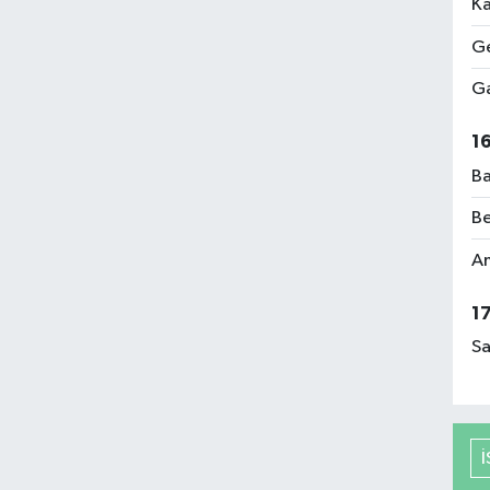
Ka
Ge
Ga
1
Ba
Be
Am
1
Sa