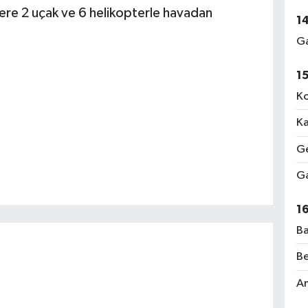
lere 2 uçak ve 6 helikopterle havadan
1
Ga
1
Ko
Ka
Ge
Ga
1
Ba
Be
Am