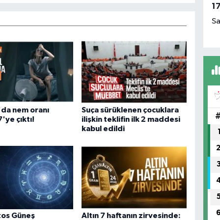
1
Sa
'da nem oranı
Suça sürüklenen çocuklara
'ye çıktı!
ilişkin teklifin ilk 2 maddesi
kabul edildi
tos Güneş
Altın 7 haftanın zirvesinde: