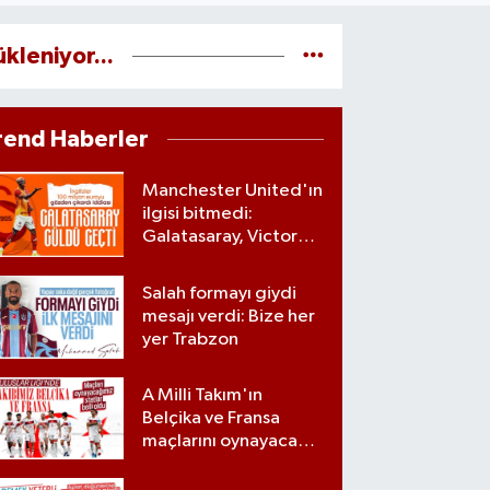
ükleniyor...
rend Haberler
Manchester United'ın
ilgisi bitmedi:
Galatasaray, Victor
Osimhen'le ilgili
kararını verdi
Salah formayı giydi
mesajı verdi: Bize her
yer Trabzon
A Milli Takım'ın
Belçika ve Fransa
maçlarını oynayacağı
statlar açıklandı