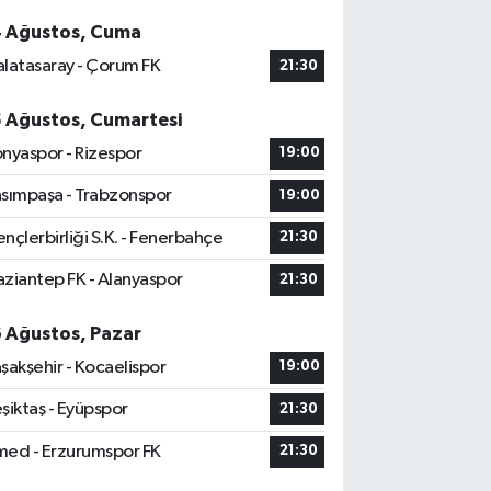
4 Ağustos, Cuma
latasaray - Çorum FK
21:30
5 Ağustos, Cumartesi
nyaspor - Rizespor
19:00
sımpaşa - Trabzonspor
19:00
nçlerbirliği S.K. - Fenerbahçe
21:30
ziantep FK - Alanyaspor
21:30
6 Ağustos, Pazar
şakşehir - Kocaelispor
19:00
şiktaş - Eyüpspor
21:30
ed - Erzurumspor FK
21:30