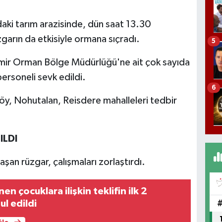
daki tarım arazisinde, dün saat 13.30
üzgarın da etkisiyle ormana sıçradı.
5
zmir Orman Bölge Müdürlüğü'ne ait çok sayıda
ersoneli sevk edildi.
6
öy, Nohutalan, Reisdere mahalleleri tedbir
ILDI
aşan rüzgar, çalışmaları zorlaştırdı.
en çocuklara ilişkin teklifin ilk 2
l edildi