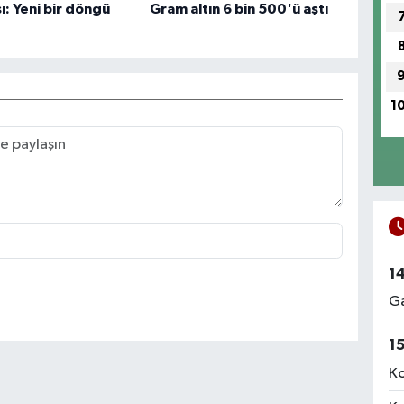
ı: Yeni bir döngü
Gram altın 6 bin 500'ü aştı
1
1
Ga
1
Ko