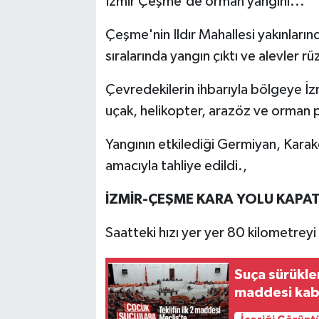
İzmir Çeşme'de orman yangını...
Çeşme'nin Ildır Mahallesi yakınların
sıralarında yangın çıktı ve alevler r
Çevredekilerin ihbarıyla bölgeye İ
uçak, helikopter, arazöz ve orman p
Yangının etkilediği Germiyan, Karak
amacıyla tahliye edildi.,
İZMİR-ÇEŞME KARA YOLU KAPAT
Saatteki hızı yer yer 80 kilometreyi 
Suça sürüklen
maddesi kabu