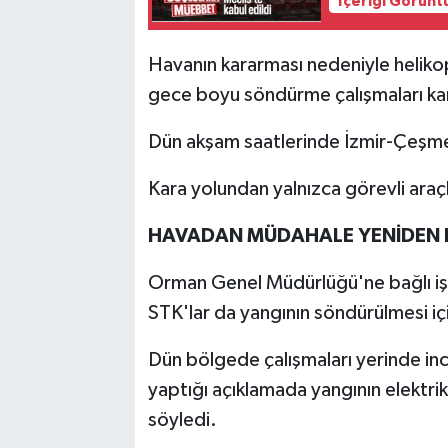
İçeriği Görünt
Havanın kararması nedeniyle helikop
gece boyu söndürme çalışmaları ka
Dün akşam saatlerinde İzmir-Çeşme 
Kara yolundan yalnızca görevli araçla
HAVADAN MÜDAHALE YENİDEN B
Orman Genel Müdürlüğü'ne bağlı işçil
STK'lar da yangının söndürülmesi i
Dün bölgede çalışmaları yerinde inc
yaptığı açıklamada yangının elektrik 
söyledi.