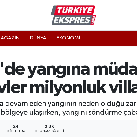
AGAZİN
DÜNYA
EKONOMİ
'de yangına müda
ler milyonluk villa
 devam eden yangının neden olduğu zara
uğu bölgeye ulaşırken, yangını söndürme çab
24
2 DK
GÖSTERIM
OKUNMA SÜRESI