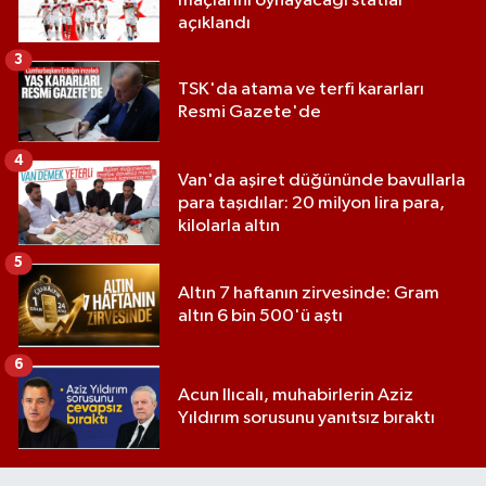
maçlarını oynayacağı statlar
açıklandı
3
TSK'da atama ve terfi kararları
Resmi Gazete'de
4
Van'da aşiret düğününde bavullarla
para taşıdılar: 20 milyon lira para,
kilolarla altın
5
Altın 7 haftanın zirvesinde: Gram
altın 6 bin 500'ü aştı
6
Acun Ilıcalı, muhabirlerin Aziz
Yıldırım sorusunu yanıtsız bıraktı