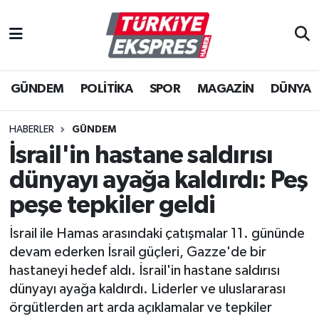
İstanbul Nöbetçi Eczaneler
GÜNDEM
POLİTİKA
SPOR
MAGAZİN
DÜNYA
İstanbul Hava Durumu
İstanbul Namaz Vakitleri
HABERLER
GÜNDEM
İsrail'in hastane saldırısı
İstanbul Trafik Yoğunluk Haritası
dünyayı ayağa kaldırdı: Peş
Süper Lig Puan Durumu ve Fikstür
peşe tepkiler geldi
İsrail ile Hamas arasındaki çatışmalar 11. gününde
Tüm Manşetler
devam ederken İsrail güçleri, Gazze'de bir
hastaneyi hedef aldı. İsrail'in hastane saldırısı
Son Dakika Haberleri
dünyayı ayağa kaldırdı. Liderler ve uluslararası
örgütlerden art arda açıklamalar ve tepkiler
Haber Arşivi