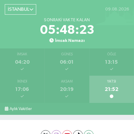
İSTANBUL
09.08.2026
SONRAKI VAKTE KALAN
05:48:22
İmsak Namazı
İMSAK
GÜNEŞ
ÖĞLE
04:20
06:01
13:15
İKINDI
AKŞAM
YATSI
17:06
20:19
21:52
Aylık Vakitler