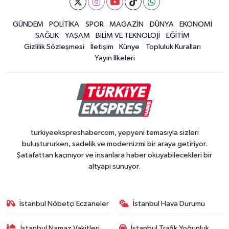
GÜNDEM
POLİTİKA
SPOR
MAGAZİN
DÜNYA
EKONOMİ
SAĞLIK
YAŞAM
BİLİM VE TEKNOLOJİ
EĞİTİM
Gizlilik Sözleşmesi
İletişim
Künye
Topluluk Kuralları
Yayın İlkeleri
turkiyeekspreshabercom, yepyeni temasıyla sizleri
buluştururken, sadelik ve modernizmi bir araya getiriyor.
Şatafattan kaçınıyor ve insanlara haber okuyabilecekleri bir
altyapı sunuyor.
İstanbul Nöbetçi Eczaneler
İstanbul Hava Durumu
İstanbul Namaz Vakitleri
İstanbul Trafik Yoğunluk