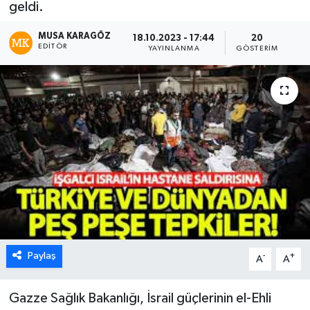
geldi.
MUSA KARAGÖZ
18.10.2023 - 17:44
20
EDITÖR
YAYINLANMA
GÖSTERIM
Paylaş
-
+
A
A
Gazze Sağlık Bakanlığı, İsrail güçlerinin el-Ehli