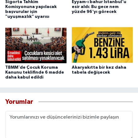
Sigorta Tahkim
Eyyam-ı bahur İstanbul'u
Komisyonuna yapılacak
esir aldı: Bu gece nem
başvurular için
yüzde 96'yı görecek
"uyuşmazlık" uyarısı
TBMM'de Çocuk Koruma
Akaryakıtta bir kez daha
Kanunu teklifinde 6 madde
tabela değişecek
daha kabul edildi
Yorumlar