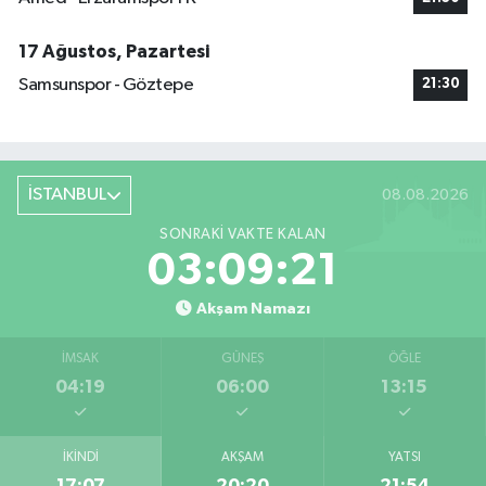
17 Ağustos, Pazartesi
Samsunspor - Göztepe
21:30
İSTANBUL
08.08.2026
SONRAKI VAKTE KALAN
03:09:21
Akşam Namazı
İMSAK
GÜNEŞ
ÖĞLE
04:19
06:00
13:15
İKINDI
AKŞAM
YATSI
17:07
20:20
21:54