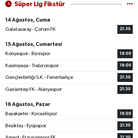
Süper Lig Fikstür
14 Ağustos, Cuma
Galatasaray - Çorum FK
21:30
15 Ağustos, Cumartesi
Konyaspor - Rizespor
19:00
Kasımpaşa - Trabzonspor
19:00
Gençlerbirliği S.K. - Fenerbahçe
21:30
Gaziantep FK - Alanyaspor
21:30
16 Ağustos, Pazar
Başakşehir - Kocaelispor
19:00
Beşiktaş - Eyüpspor
21:30
Amed - Erzurumspor FK
21:30