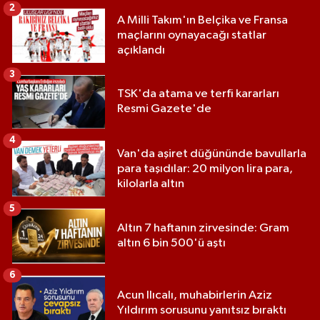
2
A Milli Takım'ın Belçika ve Fransa
maçlarını oynayacağı statlar
açıklandı
3
TSK'da atama ve terfi kararları
Resmi Gazete'de
4
Van'da aşiret düğününde bavullarla
para taşıdılar: 20 milyon lira para,
kilolarla altın
5
Altın 7 haftanın zirvesinde: Gram
altın 6 bin 500'ü aştı
6
Acun Ilıcalı, muhabirlerin Aziz
Yıldırım sorusunu yanıtsız bıraktı