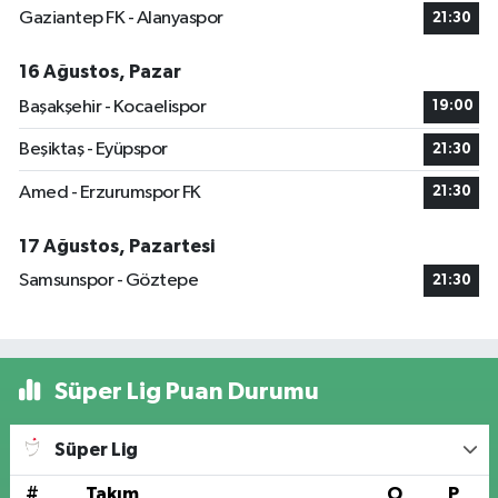
Gaziantep FK - Alanyaspor
21:30
16 Ağustos, Pazar
Başakşehir - Kocaelispor
19:00
Beşiktaş - Eyüpspor
21:30
Amed - Erzurumspor FK
21:30
17 Ağustos, Pazartesi
Samsunspor - Göztepe
21:30
Süper Lig Puan Durumu
Süper Lig
#
Takım
O
P