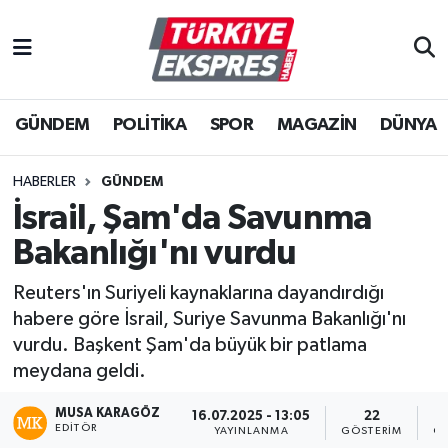
İstanbul Nöbetçi Eczaneler
GÜNDEM
POLİTİKA
SPOR
MAGAZİN
DÜNYA
İstanbul Hava Durumu
İstanbul Namaz Vakitleri
HABERLER
GÜNDEM
İsrail, Şam'da Savunma
İstanbul Trafik Yoğunluk Haritası
Bakanlığı'nı vurdu
Süper Lig Puan Durumu ve Fikstür
Reuters'ın Suriyeli kaynaklarına dayandırdığı
habere göre İsrail, Suriye Savunma Bakanlığı'nı
Tüm Manşetler
vurdu. Başkent Şam'da büyük bir patlama
meydana geldi.
Son Dakika Haberleri
MUSA KARAGÖZ
16.07.2025 - 13:05
22
EDITÖR
Haber Arşivi
YAYINLANMA
GÖSTERIM
OK