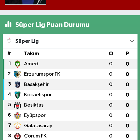
Süper Lig Puan Durumu
Süper Lig
#
Takım
O
P
1
Amed
0
0
2
Erzurumspor FK
0
0
3
Başakşehir
0
0
4
Kocaelispor
0
0
5
Beşiktaş
0
0
6
Eyüpspor
0
0
7
Galatasaray
0
0
8
Çorum FK
0
0