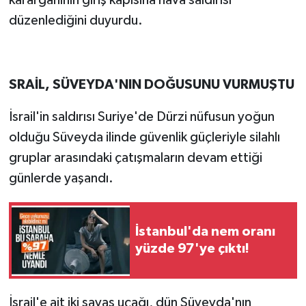
karargahının giriş kapısına hava saldırısı
düzenlediğini duyurdu.
SRAİL, SÜVEYDA'NIN DOĞUSUNU VURMUŞTU
İsrail'in saldırısı Suriye'de Dürzi nüfusun yoğun
olduğu Süveyda ilinde güvenlik güçleriyle silahlı
gruplar arasındaki çatışmaların devam ettiği
günlerde yaşandı.
İstanbul'da nem oranı
yüzde 97'ye çıktı!
İsrail'e ait iki savaş uçağı, dün Süveyda'nın