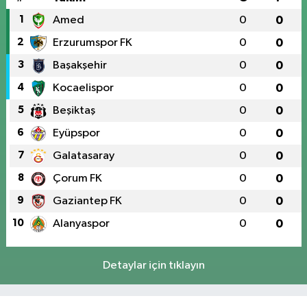
1
Amed
0
0
2
Erzurumspor FK
0
0
3
Başakşehir
0
0
4
Kocaelispor
0
0
5
Beşiktaş
0
0
6
Eyüpspor
0
0
7
Galatasaray
0
0
8
Çorum FK
0
0
9
Gaziantep FK
0
0
10
Alanyaspor
0
0
Detaylar için tıklayın