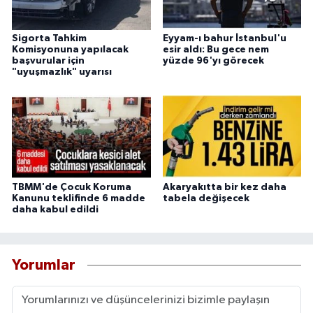
Sigorta Tahkim
Eyyam-ı bahur İstanbul'u
Komisyonuna yapılacak
esir aldı: Bu gece nem
başvurular için
yüzde 96'yı görecek
"uyuşmazlık" uyarısı
TBMM'de Çocuk Koruma
Akaryakıtta bir kez daha
Kanunu teklifinde 6 madde
tabela değişecek
daha kabul edildi
Yorumlar