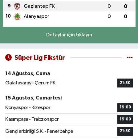
9
Gaziantep FK
0
0
10
Alanyaspor
0
0
Detaylar için tıklayın
Süper Lig Fikstür
14 Ağustos, Cuma
Galatasaray - Çorum FK
21:30
15 Ağustos, Cumartesi
Konyaspor - Rizespor
19:00
Kasımpaşa - Trabzonspor
19:00
Gençlerbirliği S.K. - Fenerbahçe
21:30