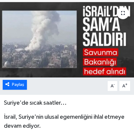
Paylaş
-
+
A
A
Suriye'de sıcak saatler...
İsrail, Suriye'nin ulusal egemenliğini ihlal etmeye
devam ediyor.