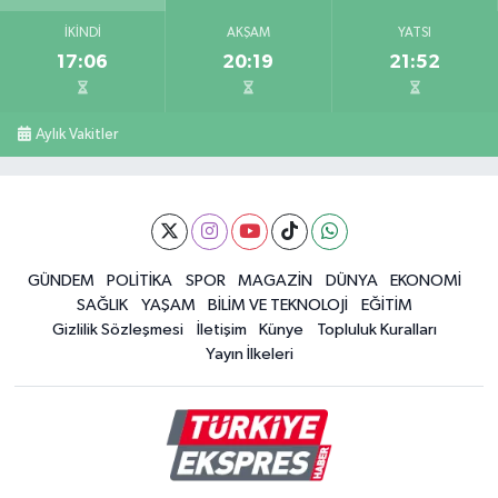
İKINDI
AKŞAM
YATSI
17:06
20:19
21:52
Aylık Vakitler
GÜNDEM
POLİTİKA
SPOR
MAGAZİN
DÜNYA
EKONOMİ
SAĞLIK
YAŞAM
BİLİM VE TEKNOLOJİ
EĞİTİM
Gizlilik Sözleşmesi
İletişim
Künye
Topluluk Kuralları
Yayın İlkeleri