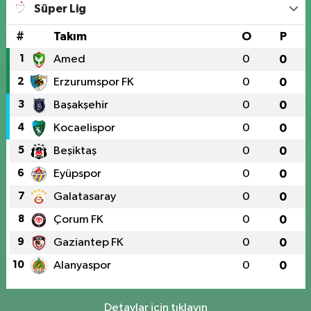
Süper Lig
#
Takım
O
P
1
Amed
0
0
2
Erzurumspor FK
0
0
3
Başakşehir
0
0
4
Kocaelispor
0
0
5
Beşiktaş
0
0
6
Eyüpspor
0
0
7
Galatasaray
0
0
8
Çorum FK
0
0
9
Gaziantep FK
0
0
10
Alanyaspor
0
0
Detaylar için tıklayın