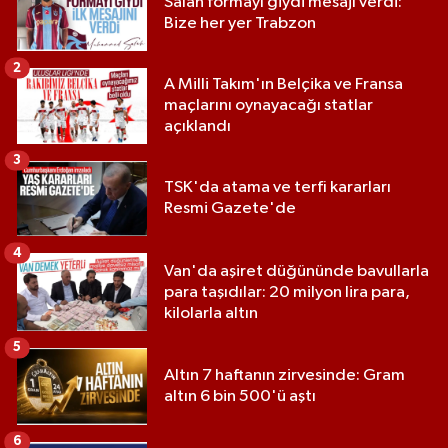
Salah formayı giydi mesajı verdi:
Bize her yer Trabzon
2
A Milli Takım'ın Belçika ve Fransa
maçlarını oynayacağı statlar
açıklandı
3
TSK'da atama ve terfi kararları
Resmi Gazete'de
4
Van'da aşiret düğününde bavullarla
para taşıdılar: 20 milyon lira para,
kilolarla altın
5
Altın 7 haftanın zirvesinde: Gram
altın 6 bin 500'ü aştı
6