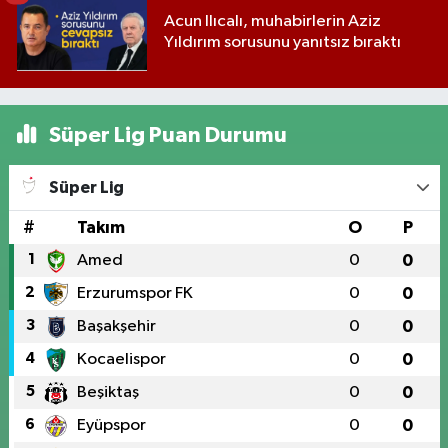
Acun Ilıcalı, muhabirlerin Aziz
Yıldırım sorusunu yanıtsız bıraktı
Süper Lig Puan Durumu
Süper Lig
#
Takım
O
P
1
Amed
0
0
2
Erzurumspor FK
0
0
3
Başakşehir
0
0
4
Kocaelispor
0
0
5
Beşiktaş
0
0
6
Eyüpspor
0
0