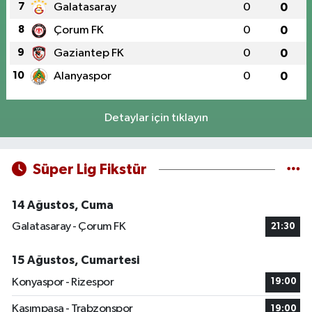
7
Galatasaray
0
0
8
Çorum FK
0
0
9
Gaziantep FK
0
0
10
Alanyaspor
0
0
Detaylar için tıklayın
Süper Lig Fikstür
14 Ağustos, Cuma
Galatasaray - Çorum FK
21:30
15 Ağustos, Cumartesi
Konyaspor - Rizespor
19:00
Kasımpaşa - Trabzonspor
19:00