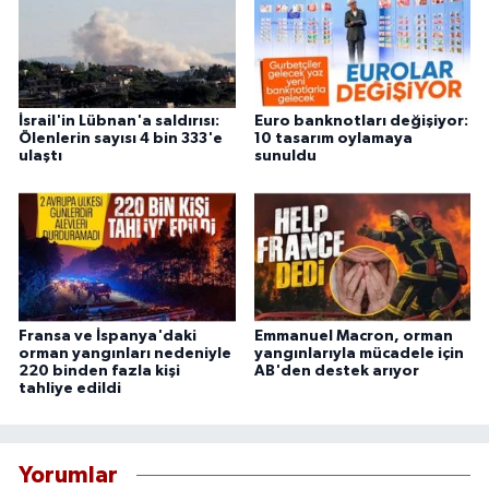
İsrail'in Lübnan'a saldırısı:
Euro banknotları değişiyor:
Ölenlerin sayısı 4 bin 333'e
10 tasarım oylamaya
ulaştı
sunuldu
Fransa ve İspanya'daki
Emmanuel Macron, orman
orman yangınları nedeniyle
yangınlarıyla mücadele için
220 binden fazla kişi
AB'den destek arıyor
tahliye edildi
Yorumlar