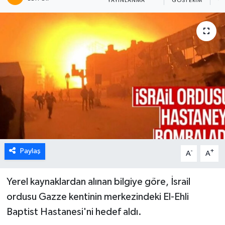
YAYINLANMA
GÖSTERIM
O
Paylaş
-
+
A
A
Yerel kaynaklardan alınan bilgiye göre, İsrail
ordusu Gazze kentinin merkezindeki El-Ehli
Baptist Hastanesi'ni hedef aldı.