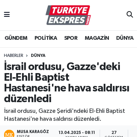
İstanbul Nöbetçi Eczaneler
GÜNDEM
POLİTİKA
SPOR
MAGAZİN
DÜNYA
İstanbul Hava Durumu
İstanbul Namaz Vakitleri
HABERLER
DÜNYA
İsrail ordusu, Gazze'deki
İstanbul Trafik Yoğunluk Haritası
El-Ehli Baptist
Süper Lig Puan Durumu ve Fikstür
Hastanesi'ne hava saldırısı
düzenledi
Tüm Manşetler
İsrail ordusu, Gazze Şeridi'ndeki El-Ehli Baptist
Son Dakika Haberleri
Hastanesi'ne hava saldırısı düzenledi.
Haber Arşivi
MUSA KARAGÖZ
13.04.2025 - 08:11
27
EDITÖR