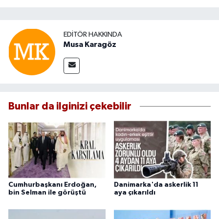
EDITÖR HAKKINDA
Musa Karagöz
Bunlar da ilginizi çekebilir
Cumhurbaşkanı Erdoğan,
Danimarka'da askerlik 11
bin Selman ile görüştü
aya çıkarıldı