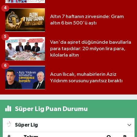
4
Altın 7 haftanın zirvesinde: Gram
altın 6 bin 500'ü aştı
5
Van'da aşiret düğününde bavullarla
para taşıdılar: 20 milyon lira para,
kilolarla altın
6
Acun Ilıcalı, muhabirlerin Aziz
Yıldırım sorusunu yanıtsız bıraktı
Süper Lig Puan Durumu
Süper Lig