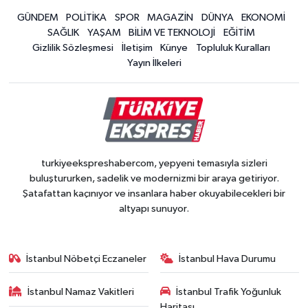
GÜNDEM
POLİTİKA
SPOR
MAGAZİN
DÜNYA
EKONOMİ
SAĞLIK
YAŞAM
BİLİM VE TEKNOLOJİ
EĞİTİM
Gizlilik Sözleşmesi
İletişim
Künye
Topluluk Kuralları
Yayın İlkeleri
turkiyeekspreshabercom, yepyeni temasıyla sizleri
buluştururken, sadelik ve modernizmi bir araya getiriyor.
Şatafattan kaçınıyor ve insanlara haber okuyabilecekleri bir
altyapı sunuyor.
İstanbul Nöbetçi Eczaneler
İstanbul Hava Durumu
İstanbul Namaz Vakitleri
İstanbul Trafik Yoğunluk
Haritası