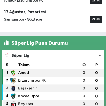
Amed - Erzurumspor FK
21:30
17 Ağustos, Pazartesi
Samsunspor - Göztepe
21:30
Süper Lig Puan Durumu
Süper Lig
#
Takım
O
P
1
Amed
0
0
2
Erzurumspor FK
0
0
3
Başakşehir
0
0
4
Kocaelispor
0
0
5
Beşiktaş
0
0