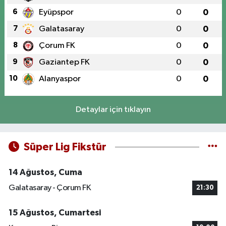
6
Eyüpspor
0
0
7
Galatasaray
0
0
8
Çorum FK
0
0
9
Gaziantep FK
0
0
10
Alanyaspor
0
0
Detaylar için tıklayın
Süper Lig Fikstür
14 Ağustos, Cuma
Galatasaray - Çorum FK
21:30
15 Ağustos, Cumartesi