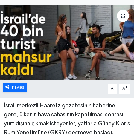
Paylaş
-
+
A
A
İsrail merkezli Haaretz gazetesinin haberine
göre, ülkenin hava sahasının kapatılması sonrası
yurt dışına çıkmak isteyenler, yatlarla Güney Kıbrıs
Rum Yönetimi'ne (GKRY) geçmeye başladı.