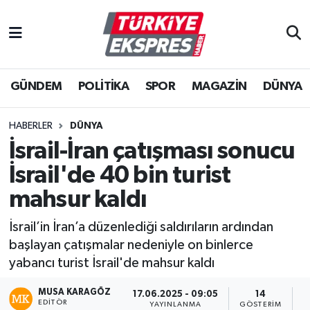
İstanbul Nöbetçi Eczaneler
GÜNDEM
POLİTİKA
SPOR
MAGAZİN
DÜNYA
İstanbul Hava Durumu
İstanbul Namaz Vakitleri
HABERLER
DÜNYA
İsrail-İran çatışması sonucu
İstanbul Trafik Yoğunluk Haritası
İsrail'de 40 bin turist
Süper Lig Puan Durumu ve Fikstür
mahsur kaldı
İsrail’in İran’a düzenlediği saldırıların ardından
Tüm Manşetler
başlayan çatışmalar nedeniyle on binlerce
yabancı turist İsrail'de mahsur kaldı
Son Dakika Haberleri
MUSA KARAGÖZ
17.06.2025 - 09:05
14
Haber Arşivi
EDITÖR
YAYINLANMA
GÖSTERIM
O