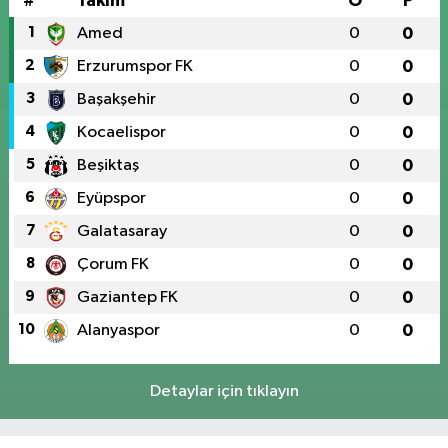
#
Takım
O
P
1
Amed
0
0
2
Erzurumspor FK
0
0
3
Başakşehir
0
0
4
Kocaelispor
0
0
5
Beşiktaş
0
0
6
Eyüpspor
0
0
7
Galatasaray
0
0
8
Çorum FK
0
0
9
Gaziantep FK
0
0
10
Alanyaspor
0
0
Detaylar için tıklayın