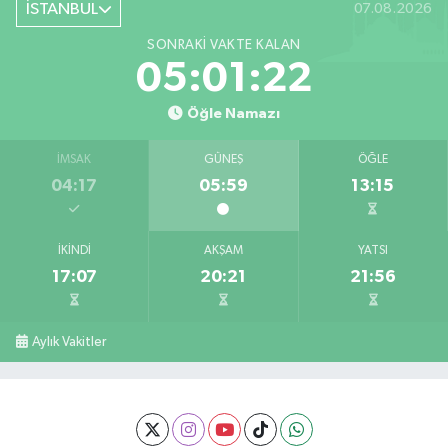
İSTANBUL
07.08.2026
SONRAKI VAKTE KALAN
05:01:22
Öğle Namazı
İMSAK
GÜNEŞ
ÖĞLE
04:17
05:59
13:15
İKINDI
AKŞAM
YATSI
17:07
20:21
21:56
Aylık Vakitler