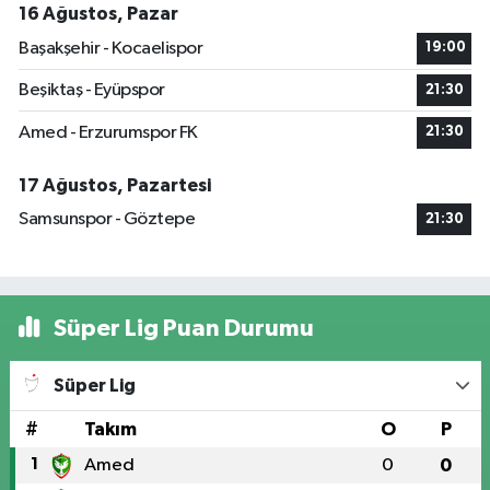
16 Ağustos, Pazar
Başakşehir - Kocaelispor
19:00
Beşiktaş - Eyüpspor
21:30
Amed - Erzurumspor FK
21:30
17 Ağustos, Pazartesi
Samsunspor - Göztepe
21:30
Süper Lig Puan Durumu
Süper Lig
#
Takım
O
P
1
Amed
0
0