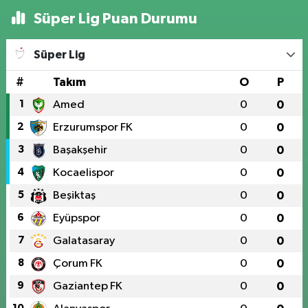
Süper Lig Puan Durumu
Süper Lig
#
Takım
O
P
1
Amed
0
0
2
Erzurumspor FK
0
0
3
Başakşehir
0
0
4
Kocaelispor
0
0
5
Beşiktaş
0
0
6
Eyüpspor
0
0
7
Galatasaray
0
0
8
Çorum FK
0
0
9
Gaziantep FK
0
0