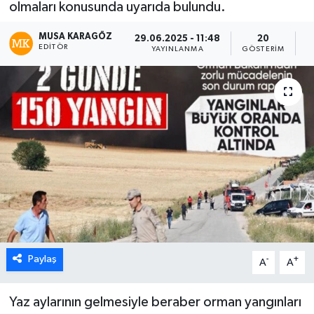
olmaları konusunda uyarıda bulundu.
MUSA KARAGÖZ
29.06.2025 - 11:48
20
EDITÖR
YAYINLANMA
GÖSTERIM
O
Paylaş
-
+
A
A
Yaz aylarının gelmesiyle beraber orman yangınları