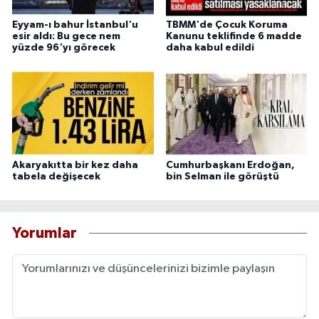
Eyyam-ı bahur İstanbul'u
TBMM'de Çocuk Koruma
esir aldı: Bu gece nem
Kanunu teklifinde 6 madde
yüzde 96'yı görecek
daha kabul edildi
Akaryakıtta bir kez daha
Cumhurbaşkanı Erdoğan,
tabela değişecek
bin Selman ile görüştü
Yorumlar