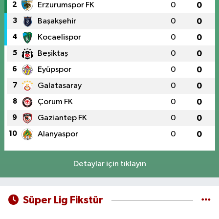
2
Erzurumspor FK
0
0
3
Başakşehir
0
0
4
Kocaelispor
0
0
5
Beşiktaş
0
0
6
Eyüpspor
0
0
7
Galatasaray
0
0
8
Çorum FK
0
0
9
Gaziantep FK
0
0
10
Alanyaspor
0
0
Detaylar için tıklayın
Süper Lig Fikstür