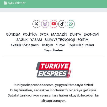
Aylık Vakitler
GÜNDEM
POLİTİKA
SPOR
MAGAZİN
DÜNYA
EKONOMİ
SAĞLIK
YAŞAM
BİLİM VE TEKNOLOJİ
EĞİTİM
Gizlilik Sözleşmesi
İletişim
Künye
Topluluk Kuralları
Yayın İlkeleri
turkiyeekspreshabercom, yepyeni temasıyla sizleri
buluştururken, sadelik ve modernizmi bir araya getiriyor.
Şatafattan kaçınıyor ve insanlara haber okuyabilecekleri bir
altyapı sunuyor.