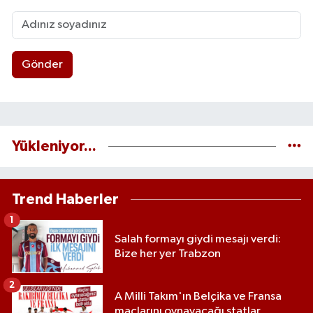
Gönder
Yükleniyor...
Trend Haberler
1
Salah formayı giydi mesajı verdi:
Bize her yer Trabzon
2
A Milli Takım'ın Belçika ve Fransa
maçlarını oynayacağı statlar