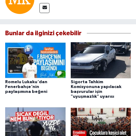
Bunlar da ilginizi çekebilir
Romelu Lukaku'dan
Sigorta Tahkim
Fenerbahçe'nin
Komisyonuna yapılacak
paylaşımına beğeni
başvurular için
"uyuşmazlık" uyarısı