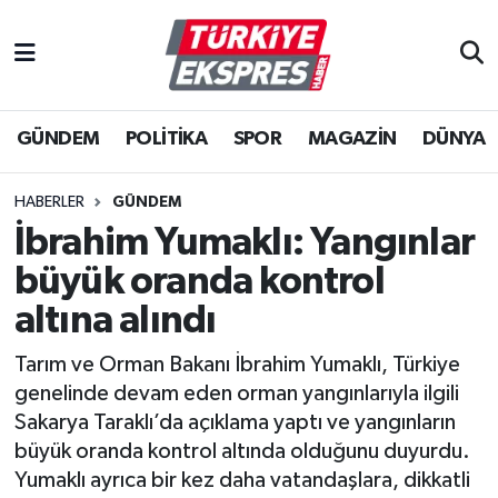
İstanbul Nöbetçi Eczaneler
GÜNDEM
POLİTİKA
SPOR
MAGAZİN
DÜNYA
İstanbul Hava Durumu
İstanbul Namaz Vakitleri
HABERLER
GÜNDEM
İbrahim Yumaklı: Yangınlar
İstanbul Trafik Yoğunluk Haritası
büyük oranda kontrol
Süper Lig Puan Durumu ve Fikstür
altına alındı
Tarım ve Orman Bakanı İbrahim Yumaklı, Türkiye
Tüm Manşetler
genelinde devam eden orman yangınlarıyla ilgili
Sakarya Taraklı’da açıklama yaptı ve yangınların
Son Dakika Haberleri
büyük oranda kontrol altında olduğunu duyurdu.
Yumaklı ayrıca bir kez daha vatandaşlara, dikkatli
Haber Arşivi