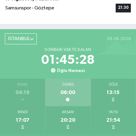
Samsunspor - Göztepe
21:30
İSTANBUL
08.08.2026
SONRAKI VAKTE KALAN
01:45:28
Öğle Namazı
İMSAK
GÜNEŞ
ÖĞLE
04:19
06:00
13:15
İKINDI
AKŞAM
YATSI
17:07
20:20
21:54