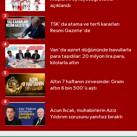
açıklandı
3
TSK'da atama ve terfi kararları
Resmi Gazete'de
4
Van'da aşiret düğününde bavullarla
para taşıdılar: 20 milyon lira para,
kilolarla altın
5
Altın 7 haftanın zirvesinde: Gram
altın 6 bin 500'ü aştı
6
Acun Ilıcalı, muhabirlerin Aziz
Yıldırım sorusunu yanıtsız bıraktı