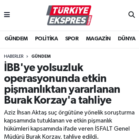
İstanbul Nöbetçi Eczaneler
GÜNDEM
POLİTİKA
SPOR
MAGAZİN
DÜNYA
İstanbul Hava Durumu
İstanbul Namaz Vakitleri
HABERLER
GÜNDEM
İBB'ye yolsuzluk
İstanbul Trafik Yoğunluk Haritası
operasyonunda etkin
Süper Lig Puan Durumu ve Fikstür
pişmanlıktan yararlanan
Burak Korzay'a tahliye
Tüm Manşetler
Aziz İhsan Aktaş suç örgütüne yönelik soruşturma
Son Dakika Haberleri
kapsamında tutuklanan ve etkin pişmanlık
hükümleri kapsamında ifade veren İSFALT Genel
Haber Arşivi
Müdürü Burak Korzay, tahliye edildi.