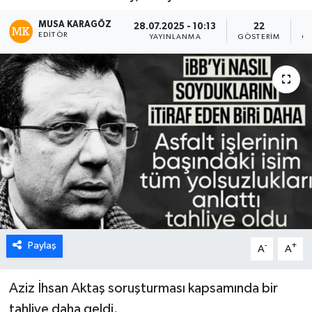
MUSA KARAGÖZ
28.07.2025 - 10:13
22
EDITÖR
YAYINLANMA
GÖSTERIM
OK
Paylaş
-
+
A
A
Aziz İhsan Aktaş soruşturması kapsamında bir
tahliye daha geldi.