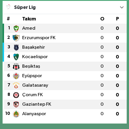
Süper Lig
#
Takım
O
P
1
Amed
0
0
2
Erzurumspor FK
0
0
3
Başakşehir
0
0
4
Kocaelispor
0
0
5
Beşiktaş
0
0
6
Eyüpspor
0
0
7
Galatasaray
0
0
8
Çorum FK
0
0
9
Gaziantep FK
0
0
10
Alanyaspor
0
0