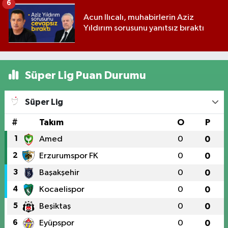
6
Acun Ilıcalı, muhabirlerin Aziz
Yıldırım sorusunu yanıtsız bıraktı
Süper Lig Puan Durumu
Süper Lig
#
Takım
O
P
1
Amed
0
0
2
Erzurumspor FK
0
0
3
Başakşehir
0
0
4
Kocaelispor
0
0
5
Beşiktaş
0
0
6
Eyüpspor
0
0