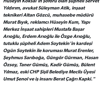
Hüseyin Köksal'ın şoförü olan şüpheli Servet
Yıldırım, avukat Süleyman Atik, inşaat
teknikeri Altan Gözcü, muhasebe müdürü
Murat Bıyık, reklamcı Hüseyin Kum, Yapı
Merkez İnşaat sahipleri Mustafa Başar
Arıoğlu, Erdem Arıoğlu ile Özge Arıoğlu,
tutuklu şüpheli Adem Soytekin'in kardeşi
Ogün Soytekin ile koruması Murat Erenler,
Şeyhmus Sarıboğa, Güngör Gürman, Hasan
Özsoy, Taner Gümüş, Kadir Gümüş, Bülent
Yılmaz, eski CHP Şişli Belediye Meclis Üyesi
Umut Şenol ve iş insanı Berat Çağrı Kapki."