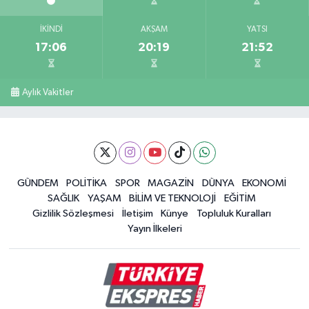
İKINDI
AKŞAM
YATSI
17:06
20:19
21:52
Aylık Vakitler
GÜNDEM
POLİTİKA
SPOR
MAGAZİN
DÜNYA
EKONOMİ
SAĞLIK
YAŞAM
BİLİM VE TEKNOLOJİ
EĞİTİM
Gizlilik Sözleşmesi
İletişim
Künye
Topluluk Kuralları
Yayın İlkeleri