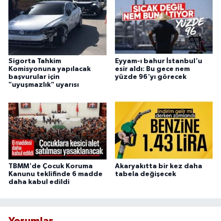
Sigorta Tahkim
Eyyam-ı bahur İstanbul'u
Komisyonuna yapılacak
esir aldı: Bu gece nem
başvurular için
yüzde 96'yı görecek
"uyuşmazlık" uyarısı
TBMM'de Çocuk Koruma
Akaryakıtta bir kez daha
Kanunu teklifinde 6 madde
tabela değişecek
daha kabul edildi