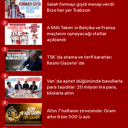
Salah formayı giydi mesajı verdi:
Bize her yer Trabzon
2
A Milli Takım'ın Belçika ve Fransa
maçlarını oynayacağı statlar
açıklandı
3
TSK'da atama ve terfi kararları
Resmi Gazete'de
4
Van'da aşiret düğününde bavullarla
para taşıdılar: 20 milyon lira para,
kilolarla altın
5
Altın 7 haftanın zirvesinde: Gram
altın 6 bin 500'ü aştı