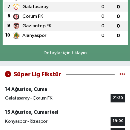
7
Galatasaray
0
0
8
Çorum FK
0
0
9
Gaziantep FK
0
0
10
Alanyaspor
0
0
Detaylar için tıklayın
Süper Lig Fikstür
14 Ağustos, Cuma
Galatasaray - Çorum FK
21:30
15 Ağustos, Cumartesi
Konyaspor - Rizespor
19:00