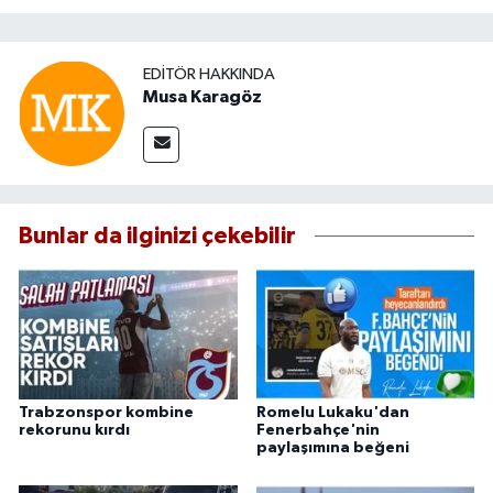
EDITÖR HAKKINDA
Musa Karagöz
Bunlar da ilginizi çekebilir
Trabzonspor kombine
Romelu Lukaku'dan
rekorunu kırdı
Fenerbahçe'nin
paylaşımına beğeni