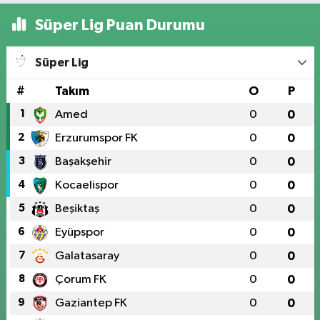
Süper Lig Puan Durumu
Süper Lig
#
Takım
O
P
1
Amed
0
0
2
Erzurumspor FK
0
0
3
Başakşehir
0
0
4
Kocaelispor
0
0
5
Beşiktaş
0
0
6
Eyüpspor
0
0
7
Galatasaray
0
0
8
Çorum FK
0
0
9
Gaziantep FK
0
0