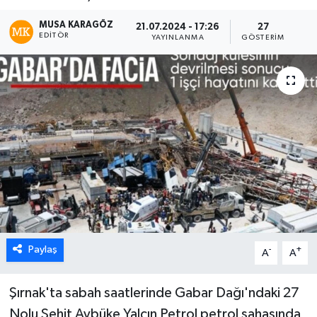
MUSA KARAGÖZ
21.07.2024 - 17:26
27
EDITÖR
YAYINLANMA
GÖSTERIM
Paylaş
-
+
A
A
Şırnak'ta sabah saatlerinde Gabar Dağı'ndaki 27
Nolu Şehit Aybüke Yalçın Petrol petrol sahasında