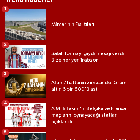
1
Mimarinin Fısıltıları
2
Salah formayı giydi mesajı verdi:
Bize her yer Trabzon
3
Altın 7 haftanın zirvesinde: Gram
altın 6 bin 500'ü aştı
4
A Milli Takım'ın Belçika ve Fransa
maçlarını oynayacağı statlar
açıklandı
5