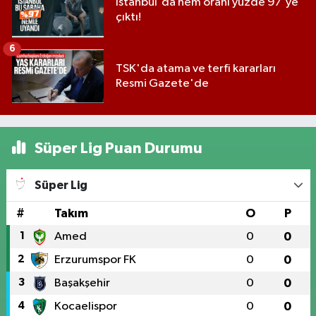
İstanbul'da nem oranı yüzde 97'ye
çıktı!
6
TSK'da atama ve terfi kararları
Resmi Gazete'de
Süper Lig Puan Durumu
Süper Lig
#
Takım
O
P
1
Amed
0
0
2
Erzurumspor FK
0
0
3
Başakşehir
0
0
4
Kocaelispor
0
0