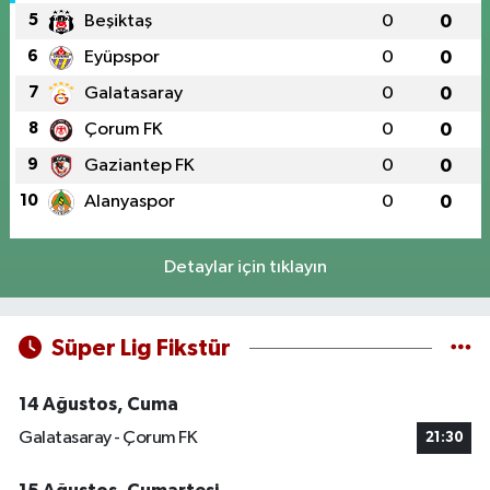
5
Beşiktaş
0
0
6
Eyüpspor
0
0
7
Galatasaray
0
0
8
Çorum FK
0
0
9
Gaziantep FK
0
0
10
Alanyaspor
0
0
Detaylar için tıklayın
Süper Lig Fikstür
14 Ağustos, Cuma
Galatasaray - Çorum FK
21:30