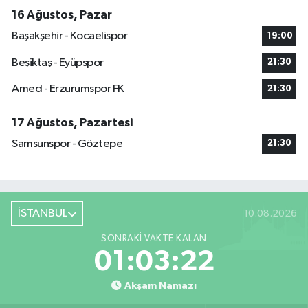
16 Ağustos, Pazar
Başakşehir - Kocaelispor
19:00
Beşiktaş - Eyüpspor
21:30
Amed - Erzurumspor FK
21:30
17 Ağustos, Pazartesi
Samsunspor - Göztepe
21:30
İSTANBUL
10.08.2026
SONRAKI VAKTE KALAN
01:03:22
Akşam Namazı