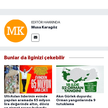
EDITÖR HAKKINDA
Musa Karagöz
Bunlar da ilginizi çekebilir
UltrAslan liderinin evinde
Akın Gürlek duyurdu:
yapılan aramada 65 milyon
Orman yangınlarında 9
lira değerinde altın, döviz
tutuklama