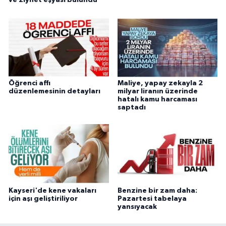
ve ziynet eşyası bulundu
Öğrenci affı
Maliye, yapay zekayla 2
düzenlemesinin detayları
milyar liranın üzerinde
hatalı kamu harcaması
saptadı
Kayseri'de kene vakaları
Benzine bir zam daha:
için aşı geliştiriliyor
Pazartesi tabelaya
yansıyacak