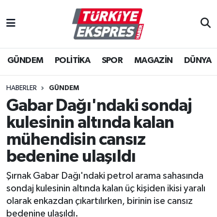
İstanbul Nöbetçi Eczaneler
GÜNDEM
POLİTİKA
SPOR
MAGAZİN
DÜNYA
İstanbul Hava Durumu
İstanbul Namaz Vakitleri
HABERLER
GÜNDEM
Gabar Dağı'ndaki sondaj
İstanbul Trafik Yoğunluk Haritası
kulesinin altında kalan
Süper Lig Puan Durumu ve Fikstür
mühendisin cansız
bedenine ulaşıldı
Tüm Manşetler
Şırnak Gabar Dağı'ndaki petrol arama sahasında
Son Dakika Haberleri
sondaj kulesinin altında kalan üç kişiden ikisi yaralı
olarak enkazdan çıkartılırken, birinin ise cansız
Haber Arşivi
bedenine ulaşıldı.