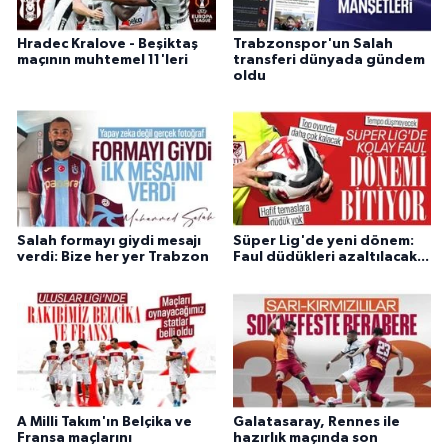
Hradec Kralove - Beşiktaş
Trabzonspor'un Salah
maçının muhtemel 11'leri
transferi dünyada gündem
oldu
Salah formayı giydi mesajı
Süper Lig'de yeni dönem:
verdi: Bize her yer Trabzon
Faul düdükleri azaltılacak...
A Milli Takım'ın Belçika ve
Galatasaray, Rennes ile
Fransa maçlarını
hazırlık maçında son