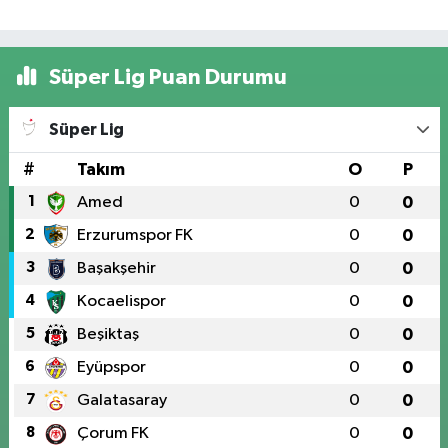
Süper Lig Puan Durumu
Süper Lig
#
Takım
O
P
1
Amed
0
0
2
Erzurumspor FK
0
0
3
Başakşehir
0
0
4
Kocaelispor
0
0
5
Beşiktaş
0
0
6
Eyüpspor
0
0
7
Galatasaray
0
0
8
Çorum FK
0
0