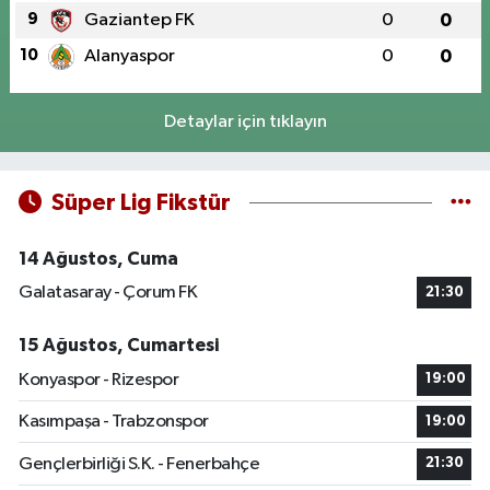
9
Gaziantep FK
0
0
10
Alanyaspor
0
0
Detaylar için tıklayın
Süper Lig Fikstür
14 Ağustos, Cuma
Galatasaray - Çorum FK
21:30
15 Ağustos, Cumartesi
Konyaspor - Rizespor
19:00
Kasımpaşa - Trabzonspor
19:00
Gençlerbirliği S.K. - Fenerbahçe
21:30