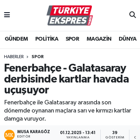
İstanbul Nöbetçi Eczaneler
GÜNDEM
POLİTİKA
SPOR
MAGAZİN
DÜNYA
İstanbul Hava Durumu
İstanbul Namaz Vakitleri
HABERLER
SPOR
Fenerbahçe - Galatasaray
İstanbul Trafik Yoğunluk Haritası
derbisinde kartlar havada
Süper Lig Puan Durumu ve Fikstür
uçuşuyor
Fenerbahçe ile Galatasaray arasında son
Tüm Manşetler
dönemde oynanan maçlara sarı ve kırmızı kartlar
damga vuruyor.
Son Dakika Haberleri
MUSA KARAGÖZ
01.12.2025 - 13:41
39
Haber Arşivi
EDITÖR
YAYINLANMA
GÖSTERIM
OK