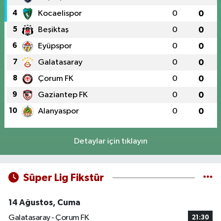
4
Kocaelispor
0
0
5
Beşiktaş
0
0
6
Eyüpspor
0
0
7
Galatasaray
0
0
8
Çorum FK
0
0
9
Gaziantep FK
0
0
10
Alanyaspor
0
0
Detaylar için tıklayın
Süper Lig Fikstür
14 Ağustos, Cuma
Galatasaray - Çorum FK
21:30