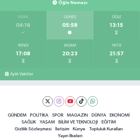
Öğle Namazı
İMSAK
GÜNEŞ
ÖĞLE
04:16
05:58
13:15
İKINDI
AKŞAM
YATSI
17:08
20:23
21:57
Aylık Vakitler
GÜNDEM
POLİTİKA
SPOR
MAGAZİN
DÜNYA
EKONOMİ
SAĞLIK
YAŞAM
BİLİM VE TEKNOLOJİ
EĞİTİM
Gizlilik Sözleşmesi
İletişim
Künye
Topluluk Kuralları
Yayın İlkeleri