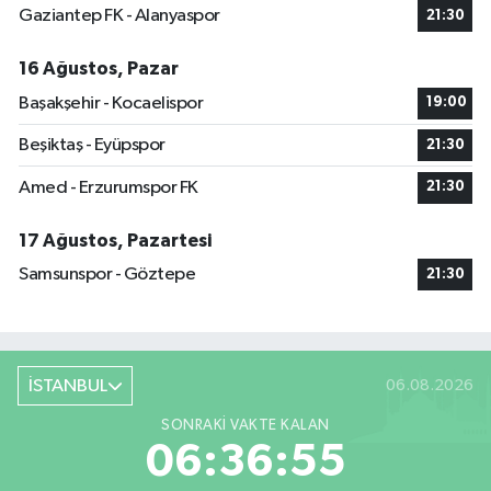
Gaziantep FK - Alanyaspor
21:30
16 Ağustos, Pazar
Başakşehir - Kocaelispor
19:00
Beşiktaş - Eyüpspor
21:30
Amed - Erzurumspor FK
21:30
17 Ağustos, Pazartesi
Samsunspor - Göztepe
21:30
İSTANBUL
06.08.2026
SONRAKI VAKTE KALAN
06:36:55