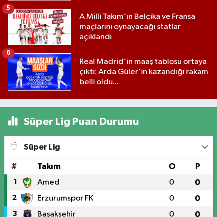
5
A Milli Takım'ın Belçika ve Fransa
maçlarını oynayacağı statlar
açıklandı
6
Real Madrid'in maaş tablosu ortaya
çıktı: Arda Güler'in kazandığı rakam
belli oldu...
Süper Lig Puan Durumu
Süper Lig
#
Takım
O
P
1
Amed
0
0
2
Erzurumspor FK
0
0
3
Başakşehir
0
0