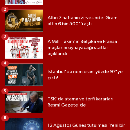
2
Altın 7 haftanın zirvesinde: Gram
altın 6 bin 500'ü aştı
3
A Milli Takım'ın Belçika ve Fransa
maçlarını oynayacağı statlar
açıklandı
4
İstanbul'da nem oranı yüzde 97'ye
çıktı!
5
TSK'da atama ve terfi kararları
Resmi Gazete'de
6
12 Ağustos Güneş tutulması: Yeni bir