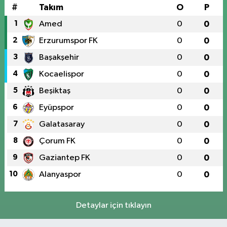
#
Takım
O
P
1
Amed
0
0
2
Erzurumspor FK
0
0
3
Başakşehir
0
0
4
Kocaelispor
0
0
5
Beşiktaş
0
0
6
Eyüpspor
0
0
7
Galatasaray
0
0
8
Çorum FK
0
0
9
Gaziantep FK
0
0
10
Alanyaspor
0
0
Detaylar için tıklayın