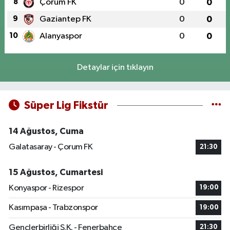
8
Çorum FK
0
0
9
Gaziantep FK
0
0
10
Alanyaspor
0
0
Detaylar için tıklayın
Süper Lig Fikstür
14 Ağustos, Cuma
Galatasaray - Çorum FK
21:30
15 Ağustos, Cumartesi
Konyaspor - Rizespor
19:00
Kasımpaşa - Trabzonspor
19:00
Gençlerbirliği S.K. - Fenerbahçe
21:30