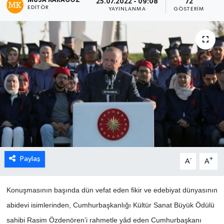
MUSA KARAGÖZ
25.07.2022 - 09:08
72
EDITÖR
YAYINLANMA
GÖSTERIM
Paylaş
-
+
A
A
Konuşmasının başında dün vefat eden fikir ve edebiyat dünyasının
abidevi isimlerinden, Cumhurbaşkanlığı Kültür Sanat Büyük Ödülü
sahibi Rasim Özdenören’i rahmetle yâd eden Cumhurbaşkanı