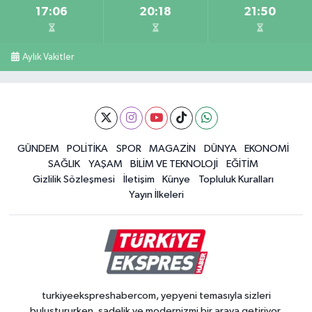
17:06
20:18
21:50
Aylık Vakitler
GÜNDEM
POLİTİKA
SPOR
MAGAZİN
DÜNYA
EKONOMİ
SAĞLIK
YAŞAM
BİLİM VE TEKNOLOJİ
EĞİTİM
Gizlilik Sözleşmesi
İletişim
Künye
Topluluk Kuralları
Yayın İlkeleri
turkiyeekspreshabercom, yepyeni temasıyla sizleri
buluştururken, sadelik ve modernizmi bir araya getiriyor.