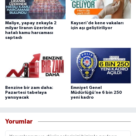
Maliye, yapay zekayla 2
Kayseri'de kene vakaları
milyar liranın üzerinde
için aşı geliştiriliyor
hatalı kamu harcaması
saptadı
Benzine bir zam daha:
Emniyet Genel
Pazartesi tabelaya
Müdürlüğü’ne 6 bin 250
yansıyacak
yeni kadro
Yorumlar