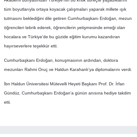
Akademi dünyasından Türkiye’nin bu kritik süreçte yaşadıklarını
tüm boyutlarıyla ortaya koyacak çalışmaları yaparak millete ışık
tutmasını beklediğini dile getiren Cumhurbaşkanı Erdoğan, mezun
öğrencileri tebrik ederek, öğrencilerin yetişmesinde emeği olan
hocalara ve Türkiye’de bu güzide eğitim kurumu kazandıran
hayırseverlere teşekkür etti.
Cumhurbaşkanı Erdoğan, konuşmasının ardından, doktora
mezunları Rahmi Oruç ve Haldun Karahanlı’ya diplomalarını verdi.
İbn Haldun Üniversitesi Mütevelli Heyeti Başkanı Prof. Dr. İrfan
Gündüz, Cumhurbaşkanı Erdoğan’a günün anısına hediye takdim
etti.