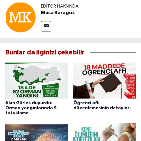
EDITÖR HAKKINDA
Musa Karagöz
Bunlar da ilginizi çekebilir
Akın Gürlek duyurdu:
Öğrenci affı
Orman yangınlarında 9
düzenlemesinin detayları
tutuklama