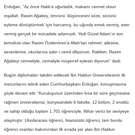
Erdoğan, “Az önce Hakk’a uğurladık, makamı cennet olsun
inşallah. Rasim Ağabey, ömrünü ‘düşüncesini söze, sözünü
eyleme dönüştürmek’ için harcamış, bu uğurda emek vermiş, eser
vermiş gerçek bir mücadele adamıydı. Yedi Güzel Adam’ın son
temsilcisi olan Rasim Özdenören’e Allah’tan rahmet; ailesine,
sevenlerine, okurlarına sabr-ı cemil diliyorum. Rabbim, Rasim
Ağabeyi cennetiyle, cemaliyle müşerref eylesin diyorum” dedi.
Bugün diplomaları takdim edilecek İbn Haldun Üniversitesinin ilk
mezunlarını tebrik eden Cumhurbaşkanı Erdoğan, konuşmasına
şöyle devam etti: “Kuruluşunun üzerinden kısa bir süre geçmesine
rağmen üniversitemiz; bünyesindeki 6 fakülte, 12 bölüm, 2 enstitü
ve sahip olduğu toplam 1.701 öğrenciyle, iftihar verici bir seviyeye
ulaşmıştır. Uluslararası öğrenci, lisansüstü öğrenci, tam burslu
öğrenci oranları bakımından ilk sırada yer alan İbn Haldun