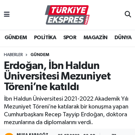
İstanbul Nöbetçi Eczaneler
GÜNDEM
POLİTİKA
SPOR
MAGAZİN
DÜNYA
İstanbul Hava Durumu
İstanbul Namaz Vakitleri
HABERLER
GÜNDEM
Erdoğan, İbn Haldun
İstanbul Trafik Yoğunluk Haritası
Üniversitesi Mezuniyet
Süper Lig Puan Durumu ve Fikstür
Töreni’ne katıldı
İbn Haldun Üniversitesi 2021-2022 Akademik Yılı
Tüm Manşetler
Mezuniyet Töreni’ne katılarak bir konuşma yapan
Cumhurbaşkanı Recep Tayyip Erdoğan, doktora
Son Dakika Haberleri
mezunlarına da diplomalarını verdi.
Haber Arşivi