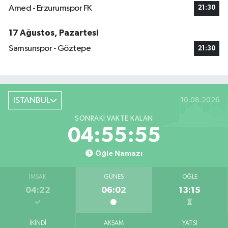
Amed - Erzurumspor FK
21:30
17 Ağustos, Pazartesi
Samsunspor - Göztepe
21:30
İSTANBUL
10.08.2026
SONRAKI VAKTE KALAN
04:55:54
Öğle Namazı
İMSAK
GÜNEŞ
ÖĞLE
04:22
06:02
13:15
İKINDI
AKŞAM
YATSI