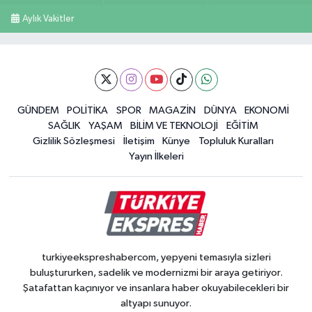
Aylık Vakitler
GÜNDEM
POLİTİKA
SPOR
MAGAZİN
DÜNYA
EKONOMİ
SAĞLIK
YAŞAM
BİLİM VE TEKNOLOJİ
EĞİTİM
Gizlilik Sözleşmesi
İletişim
Künye
Topluluk Kuralları
Yayın İlkeleri
turkiyeekspreshabercom, yepyeni temasıyla sizleri
buluştururken, sadelik ve modernizmi bir araya getiriyor.
Şatafattan kaçınıyor ve insanlara haber okuyabilecekleri bir
altyapı sunuyor.