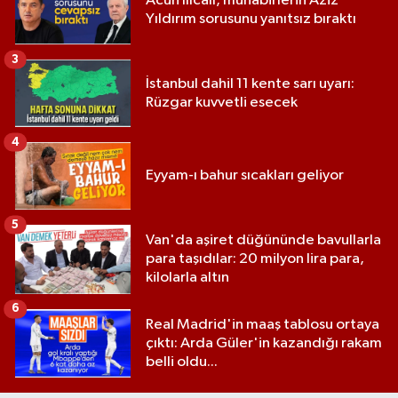
Acun Ilıcalı, muhabirlerin Aziz
Yıldırım sorusunu yanıtsız bıraktı
3
İstanbul dahil 11 kente sarı uyarı:
Rüzgar kuvvetli esecek
4
Eyyam-ı bahur sıcakları geliyor
5
Van'da aşiret düğününde bavullarla
para taşıdılar: 20 milyon lira para,
kilolarla altın
6
Real Madrid'in maaş tablosu ortaya
çıktı: Arda Güler'in kazandığı rakam
belli oldu...