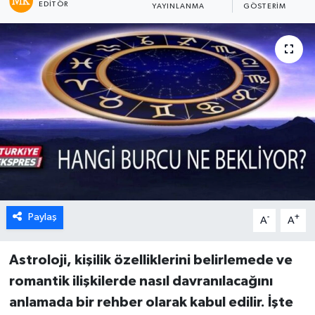
EDITÖR
YAYINLANMA
GÖSTERIM
Paylaş
-
+
A
A
Astroloji, kişilik özelliklerini belirlemede ve
romantik ilişkilerde nasıl davranılacağını
anlamada bir rehber olarak kabul edilir. İşte