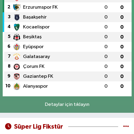
2
Erzurumspor FK
0
0
3
Başakşehir
0
0
4
Kocaelispor
0
0
5
Beşiktaş
0
0
6
Eyüpspor
0
0
7
Galatasaray
0
0
8
Çorum FK
0
0
9
Gaziantep FK
0
0
10
Alanyaspor
0
0
Detaylar için tıklayın
Süper Lig Fikstür