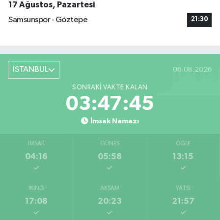
17 Ağustos, Pazartesi
Samsunspor - Göztepe
21:30
İSTANBUL
06.08.2026
SONRAKI VAKTE KALAN
03:47:45
İmsak Namazı
İMSAK
GÜNEŞ
ÖĞLE
04:16
05:58
13:15
İKINDI
AKŞAM
YATSI
17:08
20:23
21:57