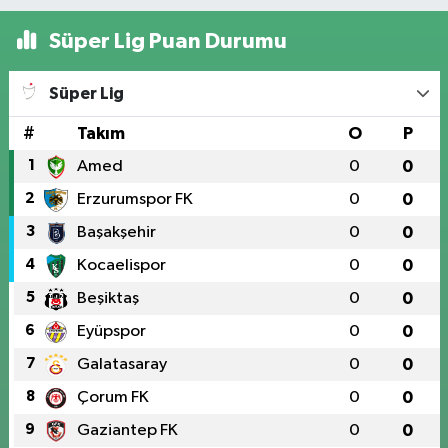
Süper Lig Puan Durumu
Süper Lig
#
Takım
O
P
1
Amed
0
0
2
Erzurumspor FK
0
0
3
Başakşehir
0
0
4
Kocaelispor
0
0
5
Beşiktaş
0
0
6
Eyüpspor
0
0
7
Galatasaray
0
0
8
Çorum FK
0
0
9
Gaziantep FK
0
0