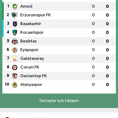
1
Amed
0
0
2
Erzurumspor FK
0
0
3
Başakşehir
0
0
4
Kocaelispor
0
0
5
Beşiktaş
0
0
6
Eyüpspor
0
0
7
Galatasaray
0
0
8
Çorum FK
0
0
9
Gaziantep FK
0
0
10
Alanyaspor
0
0
Detaylar için tıklayın