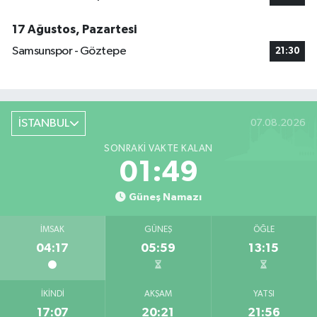
17 Ağustos, Pazartesi
Samsunspor - Göztepe
21:30
İSTANBUL
07.08.2026
SONRAKI VAKTE KALAN
01:49
Güneş Namazı
İMSAK
GÜNEŞ
ÖĞLE
04:17
05:59
13:15
İKINDI
AKŞAM
YATSI
17:07
20:21
21:56