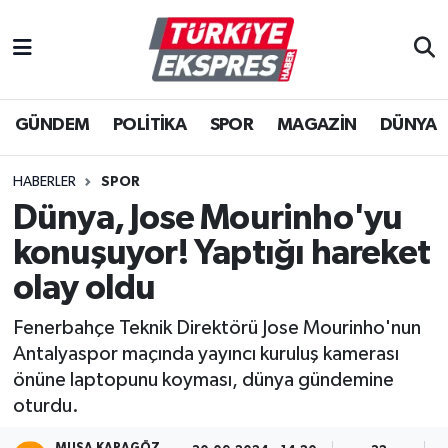
İstanbul Nöbetçi Eczaneler
GÜNDEM
POLİTİKA
SPOR
MAGAZİN
DÜNYA
İstanbul Hava Durumu
İstanbul Namaz Vakitleri
HABERLER
SPOR
Dünya, Jose Mourinho'yu
İstanbul Trafik Yoğunluk Haritası
konuşuyor! Yaptığı hareket
Süper Lig Puan Durumu ve Fikstür
olay oldu
Fenerbahçe Teknik Direktörü Jose Mourinho'nun
Tüm Manşetler
Antalyaspor maçında yayıncı kuruluş kamerası
önüne laptopunu koyması, dünya gündemine
Son Dakika Haberleri
oturdu.
Haber Arşivi