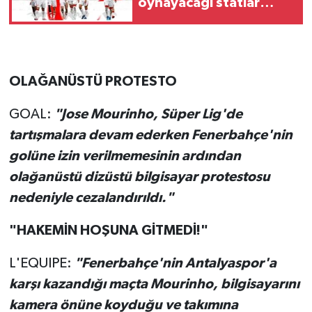
oynayacağı statlar
açıklandı
OLAĞANÜSTÜ PROTESTO
GOAL:
"Jose Mourinho, Süper Lig'de
tartışmalara devam ederken Fenerbahçe'nin
golüne izin verilmemesinin ardından
olağanüstü dizüstü bilgisayar protestosu
nedeniyle cezalandırıldı."
"HAKEMİN HOŞUNA GİTMEDİ!"
L'EQUIPE:
"Fenerbahçe'nin Antalyaspor'a
karşı kazandığı maçta Mourinho, bilgisayarını
kamera önüne koyduğu ve takımına