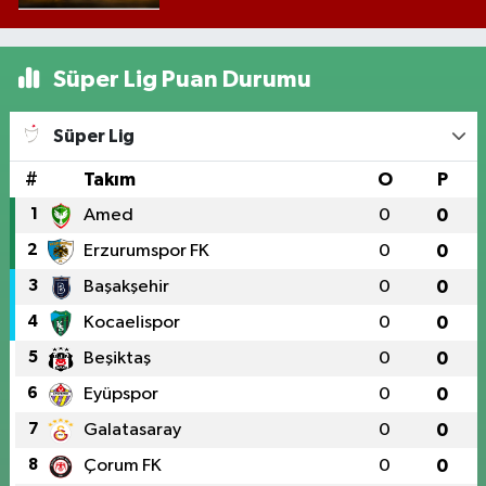
Süper Lig Puan Durumu
Süper Lig
#
Takım
O
P
1
Amed
0
0
2
Erzurumspor FK
0
0
3
Başakşehir
0
0
4
Kocaelispor
0
0
5
Beşiktaş
0
0
6
Eyüpspor
0
0
7
Galatasaray
0
0
8
Çorum FK
0
0