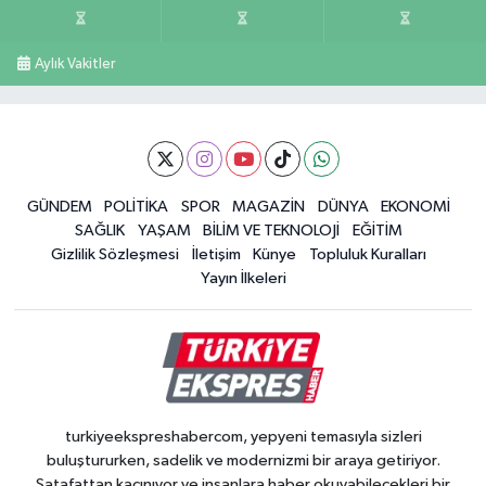
Aylık Vakitler
GÜNDEM
POLİTİKA
SPOR
MAGAZİN
DÜNYA
EKONOMİ
SAĞLIK
YAŞAM
BİLİM VE TEKNOLOJİ
EĞİTİM
Gizlilik Sözleşmesi
İletişim
Künye
Topluluk Kuralları
Yayın İlkeleri
turkiyeekspreshabercom, yepyeni temasıyla sizleri
buluştururken, sadelik ve modernizmi bir araya getiriyor.
Şatafattan kaçınıyor ve insanlara haber okuyabilecekleri bir