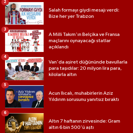
2
Salah formayı giydi mesajı verdi:
Bize her yer Trabzon
3
A Milli Takım'ın Belçika ve Fransa
maçlarını oynayacağı statlar
açıklandı
4
Van'da aşiret düğününde bavullarla
para taşıdılar: 20 milyon lira para,
kilolarla altın
5
Acun Ilıcalı, muhabirlerin Aziz
Yıldırım sorusunu yanıtsız bıraktı
6
Altın 7 haftanın zirvesinde: Gram
altın 6 bin 500'ü aştı