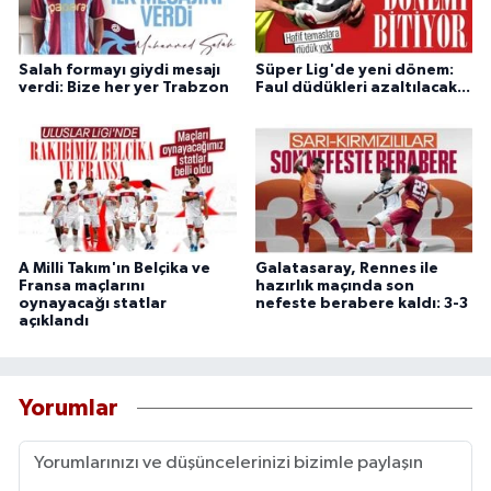
Salah formayı giydi mesajı
Süper Lig'de yeni dönem:
verdi: Bize her yer Trabzon
Faul düdükleri azaltılacak...
A Milli Takım'ın Belçika ve
Galatasaray, Rennes ile
Fransa maçlarını
hazırlık maçında son
oynayacağı statlar
nefeste berabere kaldı: 3-3
açıklandı
Yorumlar