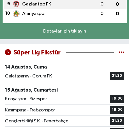
9
Gaziantep FK
0
0
10
Alanyaspor
0
0
Detaylar için tıklayın
Süper Lig Fikstür
14 Ağustos, Cuma
Galatasaray - Çorum FK
21:30
15 Ağustos, Cumartesi
Konyaspor - Rizespor
19:00
Kasımpaşa - Trabzonspor
19:00
Gençlerbirliği S.K. - Fenerbahçe
21:30