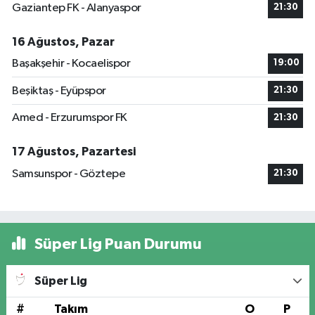
Gaziantep FK - Alanyaspor
21:30
16 Ağustos, Pazar
Başakşehir - Kocaelispor
19:00
Beşiktaş - Eyüpspor
21:30
Amed - Erzurumspor FK
21:30
17 Ağustos, Pazartesi
Samsunspor - Göztepe
21:30
Süper Lig Puan Durumu
Süper Lig
#
Takım
O
P