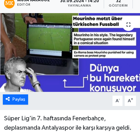
MUSA KARAGÖZ
30.09.2024 - 14:20
32
EDITÖR
YAYINLANMA
GÖSTERIM
O
Paylaş
-
+
A
A
Süper Lig'in 7. haftasında Fenerbahçe,
deplasmanda Antalyaspor ile karşı karşıya geldi.