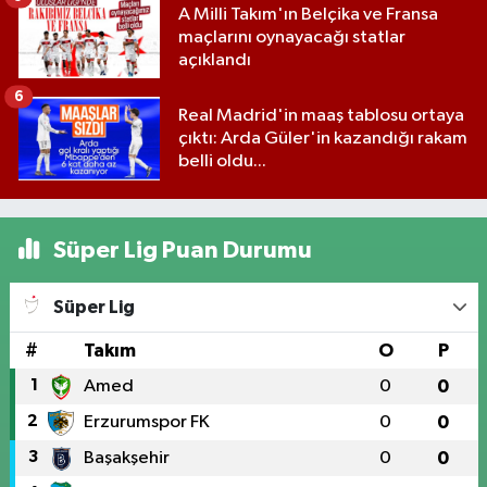
A Milli Takım'ın Belçika ve Fransa
maçlarını oynayacağı statlar
açıklandı
6
Real Madrid'in maaş tablosu ortaya
çıktı: Arda Güler'in kazandığı rakam
belli oldu...
Süper Lig Puan Durumu
Süper Lig
#
Takım
O
P
1
Amed
0
0
2
Erzurumspor FK
0
0
3
Başakşehir
0
0