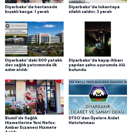
Diyarbakır’da hastanede
Diyarbakır’da lokantaya
bıçaklı kavga: 1 yaralı
silahlı saldırı: 3 yaralı
Diyarbakır'daki 600 yataklı
Diyarbakır’da kayıp ihbarı
dev sağlık yatırımında ilk
yapılan şahıs uçurumda ölü
adım atıldı
bulundu
Bismil’de Sağlık
DTSO’dan Üyelere Aidat
Hizmetlerine Yeni Nefes:
Hatırlatması
Ambar Eczanesi Hizmete