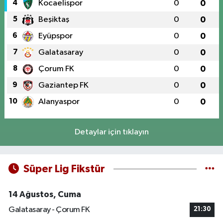
4
Kocaelispor
0
0
5
Beşiktaş
0
0
6
Eyüpspor
0
0
7
Galatasaray
0
0
8
Çorum FK
0
0
9
Gaziantep FK
0
0
10
Alanyaspor
0
0
Detaylar için tıklayın
Süper Lig Fikstür
14 Ağustos, Cuma
Galatasaray - Çorum FK
21:30