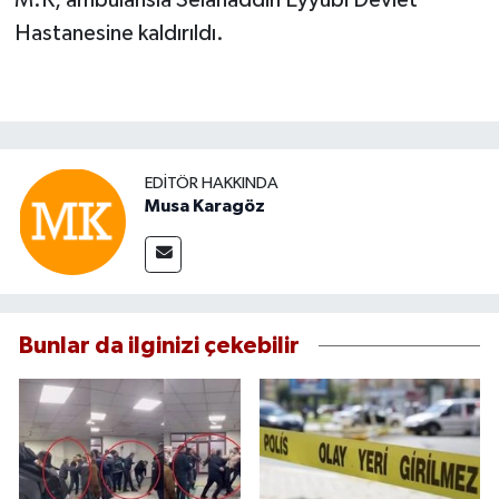
M.K, ambulansla Selahaddin Eyyubi Devlet
Hastanesine kaldırıldı.
EDITÖR HAKKINDA
Musa Karagöz
Bunlar da ilginizi çekebilir