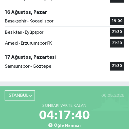
16 Ağustos, Pazar
Başakşehir - Kocaelispor
19:00
Beşiktaş - Eyüpspor
21:30
Amed - Erzurumspor FK
21:30
17 Ağustos, Pazartesi
Samsunspor - Göztepe
21:30
İSTANBUL
06.08.2026
SONRAKI VAKTE KALAN
04:17:39
Öğle Namazı