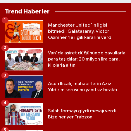
Trend Haberler
1
Manchester United'ın ilgisi
bitmedi: Galatasaray, Victor
Osimhen'le ilgili kararını verdi
2
Van'da aşiret düğününde bavullarla
para taşıdılar: 20 milyon lira para,
kilolarla altın
3
Acun Ilıcalı, muhabirlerin Aziz
Yıldırım sorusunu yanıtsız bıraktı
4
Salah formayı giydi mesajı verdi:
Bize her yer Trabzon
5