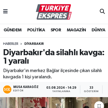
İstanbul Nöbetçi Eczaneler
GÜNDEM
POLİTİKA
SPOR
MAGAZİN
DÜNYA
İstanbul Hava Durumu
İstanbul Namaz Vakitleri
HABERLER
DIYARBAKIR
Diyarbakır'da silahlı kavga:
İstanbul Trafik Yoğunluk Haritası
1 yaralı
Süper Lig Puan Durumu ve Fikstür
Diyarbakır'ın merkez Bağlar ilçesinde çıkan silahlı
kavgada 1 kişi yaralandı.
Tüm Manşetler
MUSA KARAGÖZ
03.08.2024 - 14:29
33
EDITÖR
Son Dakika Haberleri
YAYINLANMA
GÖSTERIM
O
Haber Arşivi