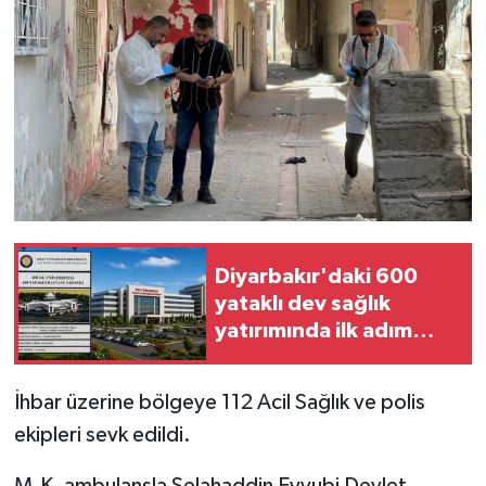
Diyarbakır'daki 600
yataklı dev sağlık
yatırımında ilk adım
atıldı
İhbar üzerine bölgeye 112 Acil Sağlık ve polis
ekipleri sevk edildi.