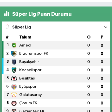
Süper Lig Puan Durumu
Süper Lig
#
Takım
O
P
1
Amed
0
0
2
Erzurumspor FK
0
0
3
Başakşehir
0
0
4
Kocaelispor
0
0
5
Beşiktaş
0
0
6
Eyüpspor
0
0
7
Galatasaray
0
0
8
Çorum FK
0
0
9
Gaziantep FK
0
0