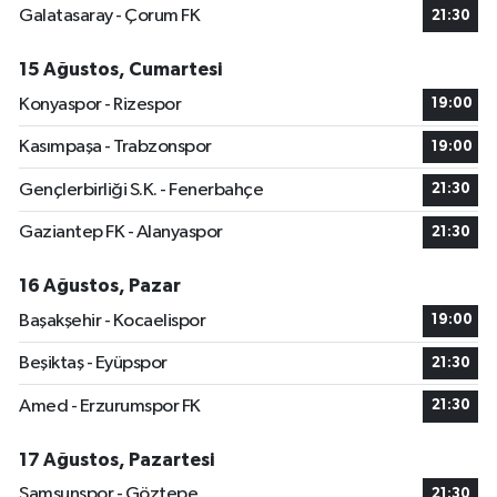
Galatasaray - Çorum FK
21:30
15 Ağustos, Cumartesi
Konyaspor - Rizespor
19:00
Kasımpaşa - Trabzonspor
19:00
Gençlerbirliği S.K. - Fenerbahçe
21:30
Gaziantep FK - Alanyaspor
21:30
16 Ağustos, Pazar
Başakşehir - Kocaelispor
19:00
Beşiktaş - Eyüpspor
21:30
Amed - Erzurumspor FK
21:30
17 Ağustos, Pazartesi
Samsunspor - Göztepe
21:30