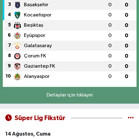
3
Başakşehir
0
0
4
Kocaelispor
0
0
5
Beşiktaş
0
0
6
Eyüpspor
0
0
7
Galatasaray
0
0
8
Çorum FK
0
0
9
Gaziantep FK
0
0
10
Alanyaspor
0
0
Detaylar için tıklayın
Süper Lig Fikstür
14 Ağustos, Cuma