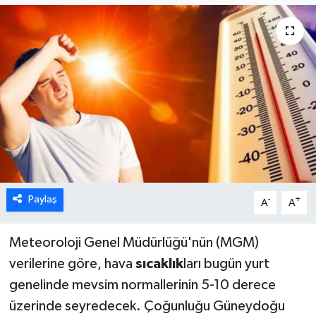
Paylaş
-
+
A
A
Meteoroloji Genel Müdürlüğü'nün (MGM)
verilerine göre, hava
sıcaklık
ları bugün yurt
genelinde mevsim normallerinin 5-10 derece
üzerinde seyredecek. Çoğunluğu Güneydoğu