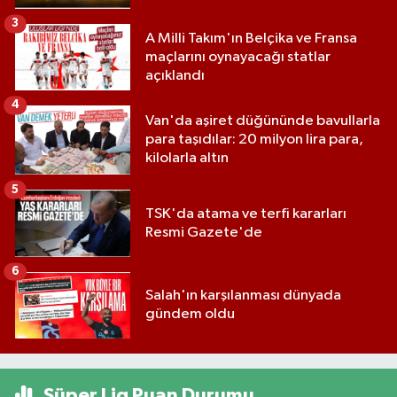
3
A Milli Takım'ın Belçika ve Fransa
maçlarını oynayacağı statlar
açıklandı
4
Van'da aşiret düğününde bavullarla
para taşıdılar: 20 milyon lira para,
kilolarla altın
5
TSK'da atama ve terfi kararları
Resmi Gazete'de
6
Salah'ın karşılanması dünyada
gündem oldu
Süper Lig Puan Durumu