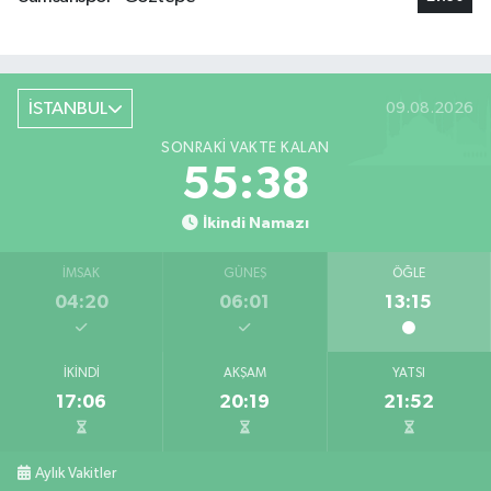
İSTANBUL
09.08.2026
SONRAKI VAKTE KALAN
55:37
İkindi Namazı
İMSAK
GÜNEŞ
ÖĞLE
04:20
06:01
13:15
İKINDI
AKŞAM
YATSI
17:06
20:19
21:52
Aylık Vakitler