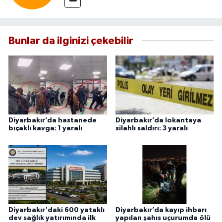
Bunlar da ilginizi çekebilir
Diyarbakır’da hastanede
Diyarbakır’da lokantaya
bıçaklı kavga: 1 yaralı
silahlı saldırı: 3 yaralı
Diyarbakır'daki 600 yataklı
Diyarbakır’da kayıp ihbarı
dev sağlık yatırımında ilk
yapılan şahıs uçurumda ölü