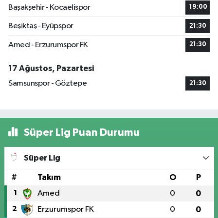
Başakşehir - Kocaelispor
19:00
Beşiktaş - Eyüpspor
21:30
Amed - Erzurumspor FK
21:30
17 Ağustos, Pazartesi
Samsunspor - Göztepe
21:30
Süper Lig Puan Durumu
Süper Lig
#
Takım
O
P
1
Amed
0
0
2
Erzurumspor FK
0
0