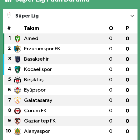
Süper Lig
#
Takım
O
P
1
Amed
0
0
2
Erzurumspor FK
0
0
3
Başakşehir
0
0
4
Kocaelispor
0
0
5
Beşiktaş
0
0
6
Eyüpspor
0
0
7
Galatasaray
0
0
8
Çorum FK
0
0
9
Gaziantep FK
0
0
10
Alanyaspor
0
0