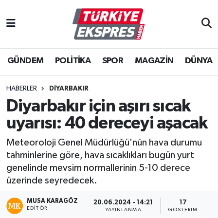
İstanbul Nöbetçi Eczaneler
GÜNDEM
POLİTİKA
SPOR
MAGAZİN
DÜNYA
İstanbul Hava Durumu
İstanbul Namaz Vakitleri
HABERLER
DIYARBAKIR
Diyarbakır için aşırı sıcak
İstanbul Trafik Yoğunluk Haritası
uyarısı: 40 dereceyi aşacak
Süper Lig Puan Durumu ve Fikstür
Meteoroloji Genel Müdürlüğü'nün hava durumu
tahminlerine göre, hava sıcaklıkları bugün yurt
Tüm Manşetler
genelinde mevsim normallerinin 5-10 derece
üzerinde seyredecek.
Son Dakika Haberleri
MUSA KARAGÖZ
20.06.2024 - 14:21
17
EDITÖR
Haber Arşivi
YAYINLANMA
GÖSTERIM