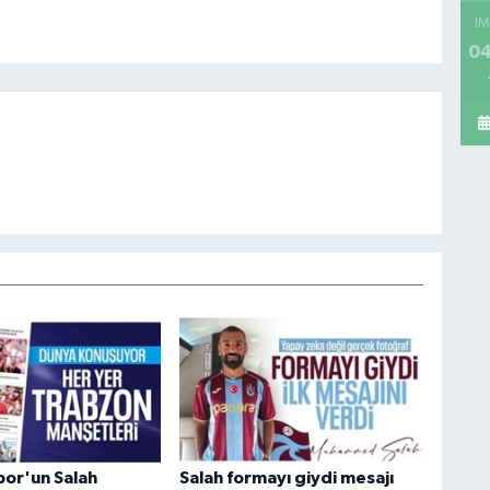
İM
04
or'un Salah
Salah formayı giydi mesajı