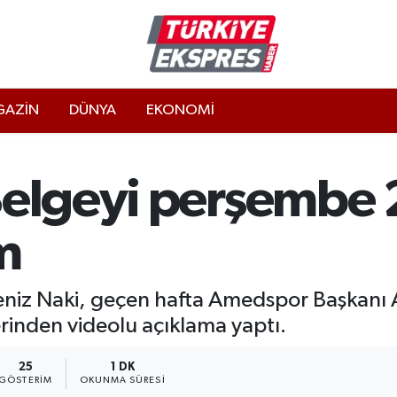
AZİN
DÜNYA
EKONOMİ
Belgeyi perşembe 
m
z Naki, geçen hafta Amedspor Başkanı Azi
rinden videolu açıklama yaptı.
25
1 DK
GÖSTERIM
OKUNMA SÜRESI