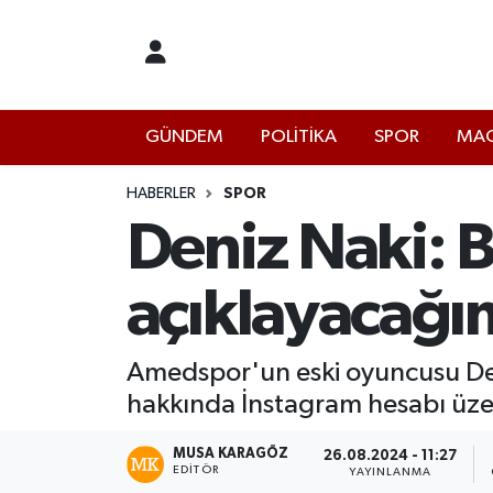
İstanbul Nöbetçi Eczaneler
GÜNDEM
POLİTİKA
SPOR
MAG
İstanbul Hava Durumu
İstanbul Namaz Vakitleri
HABERLER
SPOR
Deniz Naki: 
İstanbul Trafik Yoğunluk Haritası
açıklayacağı
Süper Lig Puan Durumu ve Fikstür
Tüm Manşetler
Amedspor'un eski oyuncusu Deni
hakkında İnstagram hesabı üze
Son Dakika Haberleri
MUSA KARAGÖZ
26.08.2024 - 11:27
EDITÖR
Haber Arşivi
YAYINLANMA