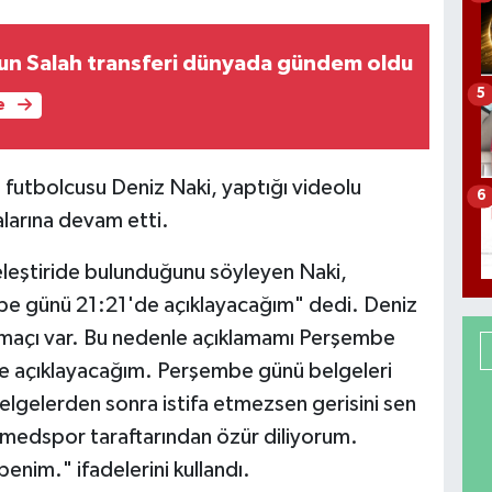
un Salah transferi dünyada gündem oldu
5
e
utbolcusu Deniz Naki, yaptığı videolu
6
alarına devam etti.
eleştiride bulunduğunu söyleyen Naki,
be günü 21:21'de açıklayacağım" dedi. Deniz
açı var. Bu nedenle açıklamamı Perşembe
 de açıklayacağım. Perşembe günü belgeleri
gelerden sonra istifa etmezsen gerisini sen
medspor taraftarından özür diliyorum.
nim." ifadelerini kullandı.