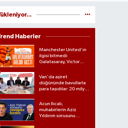
ükleniyor...
Trend Haberler
Manchester United'ın
ilgisi bitmedi:
Galatasaray, Victor
Osimhen'le ilgili kararını
verdi
Van'da aşiret
düğününde bavullarla
para taşıdılar: 20 milyon
lira para, kilolarla altın
Acun Ilıcalı,
muhabirlerin Aziz
Yıldırım sorusunu
yanıtsız bıraktı