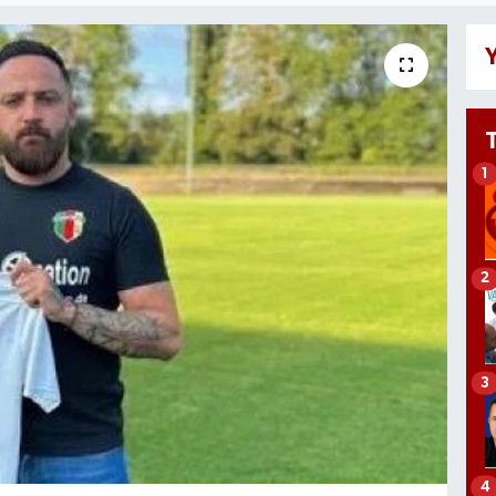
Y
1
2
3
4