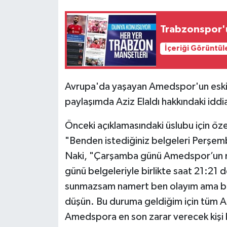
Trabzonspor'
İçeriği Görüntül
Avrupa'da yaşayan Amedspor'un eski f
paylaşımda Aziz Elaldı hakkındaki iddi
Önceki açıklamasındaki üslubu için öz
"Benden istediğiniz belgeleri Perşem
Naki, "Çarşamba günü Amedspor’un m
günü belgeleriyle birlikte saat 21:21
sunmazsam namert ben olayım ama bel
düşün. Bu duruma geldiğim için tüm A
Amedspora en son zarar verecek kişi be