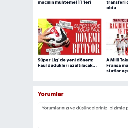
maçının muhtemel 11'leri
transfer
oldu
Süper Lig'de yeni dönem:
A Milli Ta
Faul düdükleri azaltılacak...
Fransa ma
statlar aç
Yorumlar