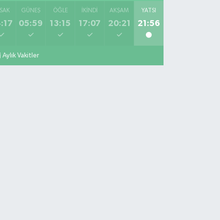
SAK
GÜNEŞ
ÖĞLE
İKINDI
AKŞAM
YATSI
:17
05:59
13:15
17:07
20:21
21:56
Aylık Vakitler