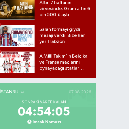
Altın 7 haftanın
zirvesinde: Gram altın 6
bin 500'ü aştı
Salah formayı giydi
mesajı verdi: Bize her
yer Trabzon
A Milli Takım'ın Belçika
ve Fransa maçlarını
oynayacağı statlar
açıklandı
İSTANBUL
07.08.2026
SONRAKI VAKTE KALAN
04:54:04
İmsak Namazı