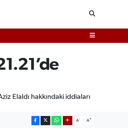
21.21’de
z Elaldı hakkındaki iddiaları
-
+
A
A