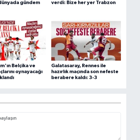
i dünyada gündem
verdi: Bize her yer Trabzon
kım'ın Belçika ve
Galatasaray, Rennes ile
çlarını oynayacağı
hazırlık maçında son nefeste
ıklandı
berabere kaldı: 3-3