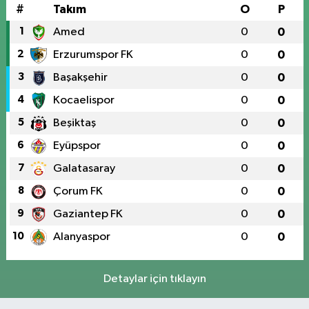
#
Takım
O
P
1
Amed
0
0
2
Erzurumspor FK
0
0
3
Başakşehir
0
0
4
Kocaelispor
0
0
5
Beşiktaş
0
0
6
Eyüpspor
0
0
7
Galatasaray
0
0
8
Çorum FK
0
0
9
Gaziantep FK
0
0
10
Alanyaspor
0
0
Detaylar için tıklayın