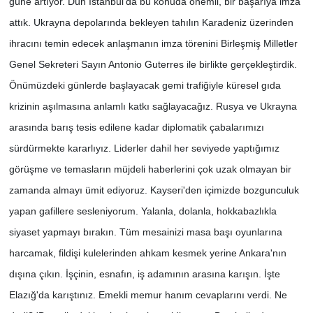
güne artıyor. Dün İstanbul'da bu konuda önemli, bir başarıya imza
attık. Ukrayna depolarında bekleyen tahılın Karadeniz üzerinden
ihracını temin edecek anlaşmanın imza törenini Birleşmiş Milletler
Genel Sekreteri Sayın Antonio Guterres ile birlikte gerçekleştirdik.
Önümüzdeki günlerde başlayacak gemi trafiğiyle küresel gıda
krizinin aşılmasına anlamlı katkı sağlayacağız. Rusya ve Ukrayna
arasında barış tesis edilene kadar diplomatik çabalarımızı
sürdürmekte kararlıyız. Liderler dahil her seviyede yaptığımız
görüşme ve temasların müjdeli haberlerini çok uzak olmayan bir
zamanda almayı ümit ediyoruz. Kayseri'den içimizde bozgunculuk
yapan gafillere sesleniyorum. Yalanla, dolanla, hokkabazlıkla
siyaset yapmayı bırakın. Tüm mesainizi masa başı oyunlarına
harcamak, fildişi kulelerinden ahkam kesmek yerine Ankara'nın
dışına çıkın. İşçinin, esnafın, iş adamının arasına karışın. İşte
Elazığ'da karıştınız. Emekli memur hanım cevaplarını verdi. Ne