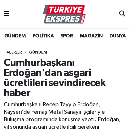
İstanbul Nöbetçi Eczaneler
GÜNDEM
POLİTİKA
SPOR
MAGAZİN
DÜNYA
İstanbul Hava Durumu
İstanbul Namaz Vakitleri
HABERLER
GÜNDEM
Cumhurbaşkanı
İstanbul Trafik Yoğunluk Haritası
Erdoğan'dan asgari
Süper Lig Puan Durumu ve Fikstür
ücretlileri sevindirecek
haber
Tüm Manşetler
Cumhurbaşkanı Recep Tayyip Erdoğan,
Son Dakika Haberleri
Kayseri’de Femaş Metal Sanayii İşçileriyle
Buluşma programında konuşma yaptı. Erdoğan,
Haber Arşivi
yıl sonunda asgari ücretle ilgili gerekeni