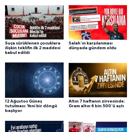
Suça sürüklenen çocuklara
Salah'ın karşılanması
ilişkin teklifin ilk 2 maddesi
dünyada gündem oldu
kabul edildi
12 Ağustos Güneş
Altın 7 haftanın zirvesinde:
tutulması: Yeni bir döngü
Gram altın 6 bin 500'ü aştı
başlıyor