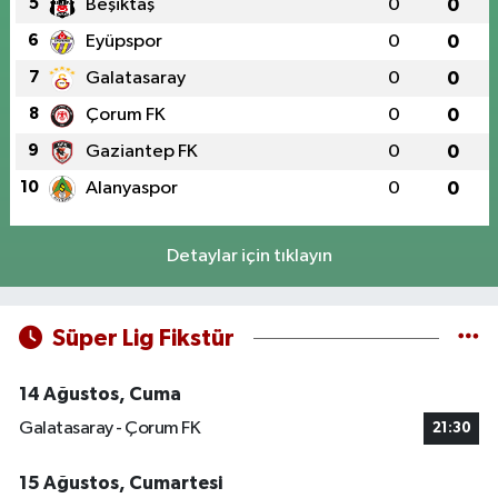
5
Beşiktaş
0
0
6
Eyüpspor
0
0
7
Galatasaray
0
0
8
Çorum FK
0
0
9
Gaziantep FK
0
0
10
Alanyaspor
0
0
Detaylar için tıklayın
Süper Lig Fikstür
14 Ağustos, Cuma
Galatasaray - Çorum FK
21:30
15 Ağustos, Cumartesi