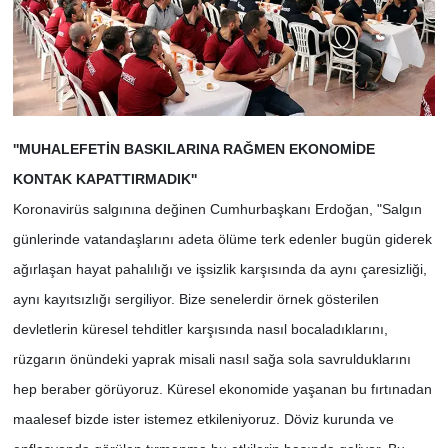
''MUHALEFETİN BASKILARINA RAĞMEN EKONOMİDE
KONTAK KAPATTIRMADIK''
Koronavirüs salgınına değinen Cumhurbaşkanı Erdoğan, "Salgın
günlerinde vatandaşlarını adeta ölüme terk edenler bugün giderek
ağırlaşan hayat pahalılığı ve işsizlik karşısında da aynı çaresizliği,
aynı kayıtsızlığı sergiliyor. Bize senelerdir örnek gösterilen
devletlerin küresel tehditler karşısında nasıl bocaladıklarını,
rüzgarın önündeki yaprak misali nasıl sağa sola savrulduklarını
hep beraber görüyoruz. Küresel ekonomide yaşanan bu fırtınadan
maalesef bizde ister istemez etkileniyoruz. Döviz kurunda ve