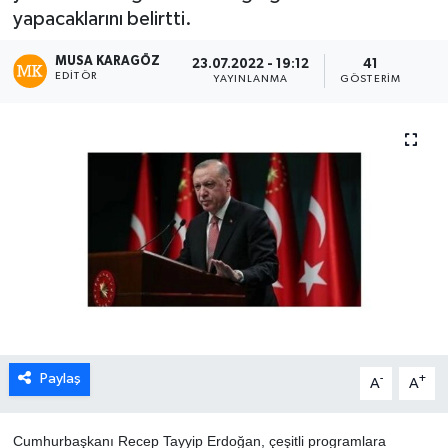
yapacaklarını belirtti.
MUSA KARAGÖZ
23.07.2022 - 19:12
41
EDITÖR
YAYINLANMA
GÖSTERIM
Paylaş
-
+
A
A
​Cumhurbaşkanı Recep Tayyip Erdoğan, çeşitli programlara