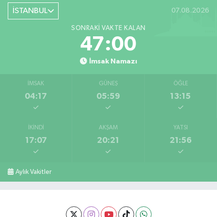
İSTANBUL
07.08.2026
SONRAKI VAKTE KALAN
46:59
İmsak Namazı
İMSAK
GÜNEŞ
ÖĞLE
04:17
05:59
13:15
İKINDI
AKŞAM
YATSI
17:07
20:21
21:56
Aylık Vakitler