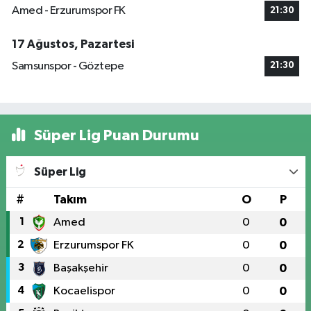
Amed - Erzurumspor FK
21:30
17 Ağustos, Pazartesi
Samsunspor - Göztepe
21:30
Süper Lig Puan Durumu
Süper Lig
#
Takım
O
P
1
Amed
0
0
2
Erzurumspor FK
0
0
3
Başakşehir
0
0
4
Kocaelispor
0
0