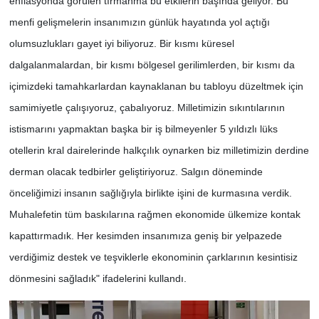
enflasyonda görülen tırmanma bu etkilerin başında geliyor. Bu
menfi gelişmelerin insanımızın günlük hayatında yol açtığı
olumsuzlukları gayet iyi biliyoruz. Bir kısmı küresel
dalgalanmalardan, bir kısmı bölgesel gerilimlerden, bir kısmı da
içimizdeki tamahkarlardan kaynaklanan bu tabloyu düzeltmek için
samimiyetle çalışıyoruz, çabalıyoruz. Milletimizin sıkıntılarının
istismarını yapmaktan başka bir iş bilmeyenler 5 yıldızlı lüks
otellerin kral dairelerinde halkçılık oynarken biz milletimizin derdine
derman olacak tedbirler geliştiriyoruz. Salgın döneminde
önceliğimizi insanın sağlığıyla birlikte işini de kurmasına verdik.
Muhalefetin tüm baskılarına rağmen ekonomide ülkemize kontak
kapattırmadık. Her kesimden insanımıza geniş bir yelpazede
verdiğimiz destek ve teşviklerle ekonominin çarklarının kesintisiz
dönmesini sağladık" ifadelerini kullandı.