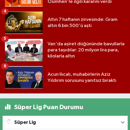
Osimhen'le ilgili kararını verdi
4
Altın 7 haftanın zirvesinde: Gram
altın 6 bin 500'ü aştı
5
Van'da aşiret düğününde bavullarla
para taşıdılar: 20 milyon lira para,
kilolarla altın
6
Acun Ilıcalı, muhabirlerin Aziz
Yıldırım sorusunu yanıtsız bıraktı
Süper Lig Puan Durumu
Süper Lig