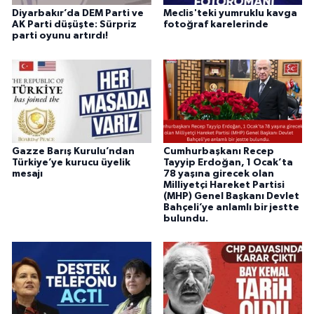
Diyarbakır’da DEM Parti ve
Meclis'teki yumruklu kavga
AK Parti düşüşte: Sürpriz
fotoğraf karelerinde
parti oyunu artırdı!
Gazze Barış Kurulu’ndan
Cumhurbaşkanı Recep
Türkiye’ye kurucu üyelik
Tayyip Erdoğan, 1 Ocak’ta
mesajı
78 yaşına girecek olan
Milliyetçi Hareket Partisi
(MHP) Genel Başkanı Devlet
Bahçeli’ye anlamlı bir jestte
bulundu.