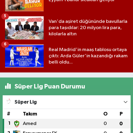
5
Van'da aşiret düğününde bavullarla
para taşıdılar: 20 milyon lira para,
kilolarla altın
6
Real Madrid'in maaş tablosu ortaya
çıktı: Arda Güler'in kazandığı rakam
belli oldu...
Süper Lig Puan Durumu
Süper Lig
#
Takım
O
P
1
Amed
0
0