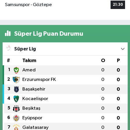
Samsunspor - Göztepe
21:30
Süper Lig Puan Durumu
Süper Lig
#
Takım
O
P
1
Amed
0
0
2
Erzurumspor FK
0
0
3
Başakşehir
0
0
4
Kocaelispor
0
0
5
Beşiktaş
0
0
6
Eyüpspor
0
0
7
Galatasaray
0
0