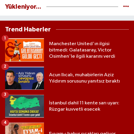
Yükleniyor...
Trend Haberler
1
Manchester United'ın ilgisi
bitmedi: Galatasaray, Victor
Osimhen'le ilgili kararını verdi
2
Acun Ilıcalı, muhabirlerin Aziz
Yıldırım sorusunu yanıtsız bıraktı
3
İstanbul dahil 11 kente sarı uyarı:
Rüzgar kuvvetli esecek
4
Eyyam-ı bahur sıcakları geliyor