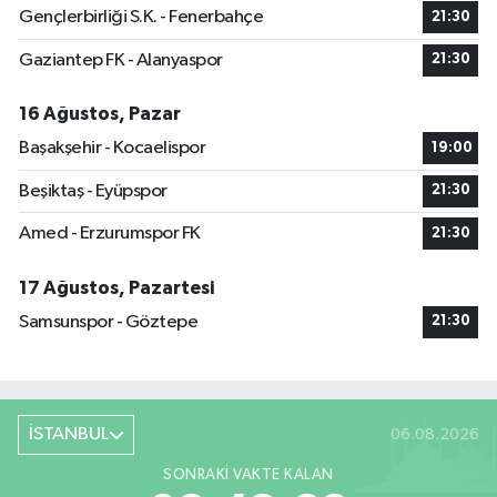
Gençlerbirliği S.K. - Fenerbahçe
21:30
Gaziantep FK - Alanyaspor
21:30
16 Ağustos, Pazar
Başakşehir - Kocaelispor
19:00
Beşiktaş - Eyüpspor
21:30
Amed - Erzurumspor FK
21:30
17 Ağustos, Pazartesi
Samsunspor - Göztepe
21:30
İSTANBUL
06.08.2026
SONRAKI VAKTE KALAN