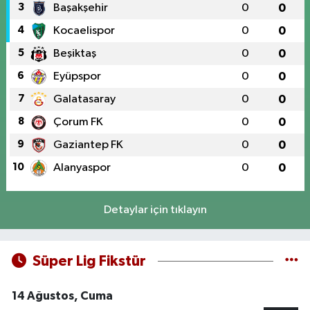
3
Başakşehir
0
0
4
Kocaelispor
0
0
5
Beşiktaş
0
0
6
Eyüpspor
0
0
7
Galatasaray
0
0
8
Çorum FK
0
0
9
Gaziantep FK
0
0
10
Alanyaspor
0
0
Detaylar için tıklayın
Süper Lig Fikstür
14 Ağustos, Cuma