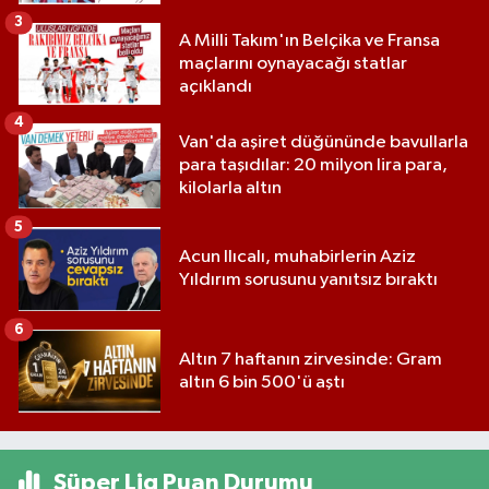
3
A Milli Takım'ın Belçika ve Fransa
maçlarını oynayacağı statlar
açıklandı
4
Van'da aşiret düğününde bavullarla
para taşıdılar: 20 milyon lira para,
kilolarla altın
5
Acun Ilıcalı, muhabirlerin Aziz
Yıldırım sorusunu yanıtsız bıraktı
6
Altın 7 haftanın zirvesinde: Gram
altın 6 bin 500'ü aştı
Süper Lig Puan Durumu