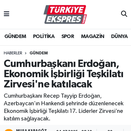
İstanbul Nöbetçi Eczaneler
GÜNDEM
POLİTİKA
SPOR
MAGAZİN
DÜNYA
İstanbul Hava Durumu
İstanbul Namaz Vakitleri
HABERLER
GÜNDEM
Cumhurbaşkanı Erdoğan,
İstanbul Trafik Yoğunluk Haritası
Ekonomik İşbirliği Teşkilatı
Süper Lig Puan Durumu ve Fikstür
Zirvesi'ne katılacak
Cumhurbaşkanı Recep Tayyip Erdoğan,
Tüm Manşetler
Azerbaycan’ın Hankendi şehrinde düzenlenecek
Ekonomik İşbirliği Teşkilatı 17. Liderler Zirvesi’ne
Son Dakika Haberleri
katılım sağlayacak.
Haber Arşivi