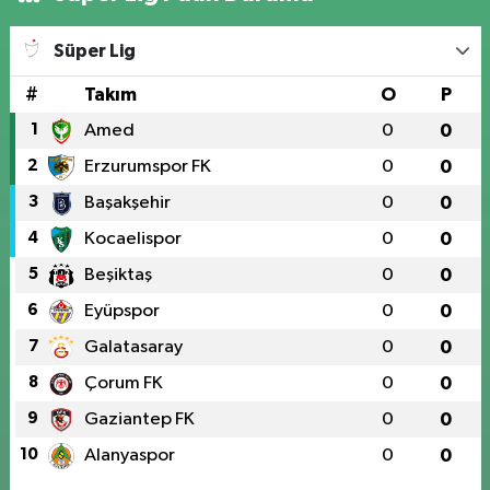
Süper Lig
#
Takım
O
P
1
Amed
0
0
2
Erzurumspor FK
0
0
3
Başakşehir
0
0
4
Kocaelispor
0
0
5
Beşiktaş
0
0
6
Eyüpspor
0
0
7
Galatasaray
0
0
8
Çorum FK
0
0
9
Gaziantep FK
0
0
10
Alanyaspor
0
0