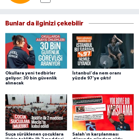
Bunlar da ilginizi çekebilir
Okullara yeni tedbirler
İstanbul'da nem oranı
geliyor: 30 bin güvenlik
yüzde 97'ye çıktı!
alınacak
Suça sürüklenen çocuklara
Salah'ın karşılanması