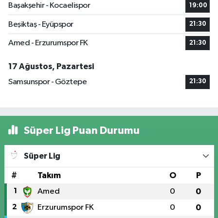
Başakşehir - Kocaelispor
19:00
Beşiktaş - Eyüpspor
21:30
Amed - Erzurumspor FK
21:30
17 Ağustos, Pazartesi
Samsunspor - Göztepe
21:30
Süper Lig Puan Durumu
Süper Lig
#
Takım
O
P
1
Amed
0
0
2
Erzurumspor FK
0
0