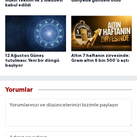
ilişkin teklifin ilk 2 maddesi
dünyada gündem oldu
kabul edildi
12 Ağustos Güneş
Altın 7 haftanın zirvesinde:
tutulması: Yeni bir döngü
Gram altın 6 bin 500'ü aştı
başlıyor
Yorumlar