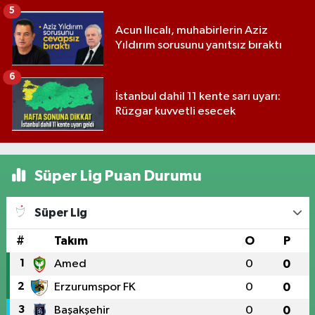
5
Acun Ilıcalı, muhabirlerin Aziz
Yıldırım sorusunu yanıtsız bıraktı
6
İstanbul dahil 11 kente sarı uyarı:
Rüzgar kuvvetli esecek
Süper Lig Puan Durumu
Süper Lig
#
Takım
O
P
1
Amed
0
0
2
Erzurumspor FK
0
0
3
Başakşehir
0
0