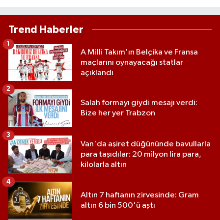
Trend Haberler
1
A Milli Takım'ın Belçika ve Fransa
maçlarını oynayacağı statlar
açıklandı
2
Salah formayı giydi mesajı verdi:
Bize her yer Trabzon
3
Van'da aşiret düğününde bavullarla
para taşıdılar: 20 milyon lira para,
kilolarla altın
4
Altın 7 haftanın zirvesinde: Gram
altın 6 bin 500'ü aştı