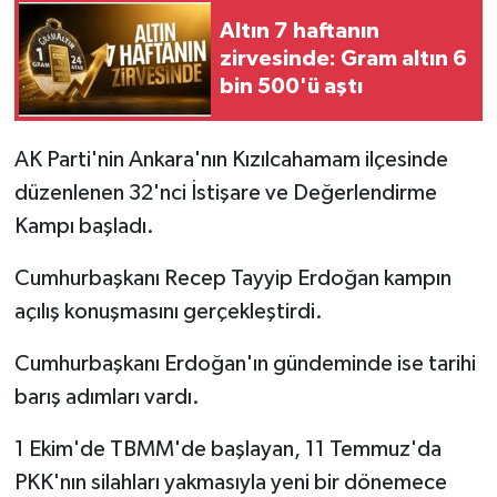
Altın 7 haftanın
zirvesinde: Gram altın 6
bin 500'ü aştı
AK Parti'nin Ankara'nın Kızılcahamam ilçesinde
düzenlenen 32'nci İstişare ve Değerlendirme
Kampı başladı.
Cumhurbaşkanı Recep Tayyip Erdoğan kampın
açılış konuşmasını gerçekleştirdi.
Cumhurbaşkanı Erdoğan'ın gündeminde ise tarihi
barış adımları vardı.
1 Ekim'de TBMM'de başlayan, 11 Temmuz'da
PKK'nın silahları yakmasıyla yeni bir dönemece