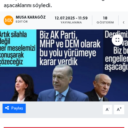
aşacaklarını söyledi.
MUSA KARAGÖZ
12.07.2025 - 11:59
18
EDITÖR
YAYINLANMA
GÖSTERIM
OK
Paylaş
-
+
A
A