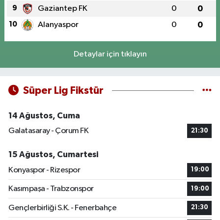
9
Gaziantep FK
0
0
10
Alanyaspor
0
0
Detaylar için tıklayın
Süper Lig Fikstür
14 Ağustos, Cuma
Galatasaray - Çorum FK
21:30
15 Ağustos, Cumartesi
Konyaspor - Rizespor
19:00
Kasımpaşa - Trabzonspor
19:00
Gençlerbirliği S.K. - Fenerbahçe
21:30