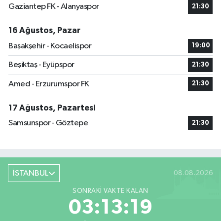
Gaziantep FK - Alanyaspor
21:30
16 Ağustos, Pazar
Başakşehir - Kocaelispor
19:00
Beşiktaş - Eyüpspor
21:30
Amed - Erzurumspor FK
21:30
17 Ağustos, Pazartesi
Samsunspor - Göztepe
21:30
İSTANBUL
08.08.2026
SONRAKI VAKTE KALAN
03:13:19