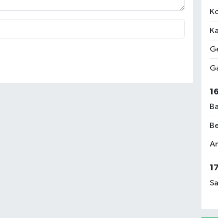
Ko
Ka
Ge
Ga
1
Ba
Be
Am
1
Sa