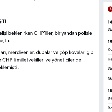
ŞTI
1
Ga
lişi beklenirken CHP'liler, bir yandan polisle
uştu.
1
Ko
arı, merdivenler, dubalar ve çöp kovaları gibi
Ka
CHP'li milletvekilleri ve yöneticiler de
eklemişti.
Ge
Ga
1
Ba
Be