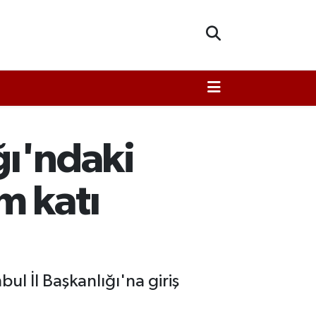
ğı'ndaki
m katı
l İl Başkanlığı'na giriş