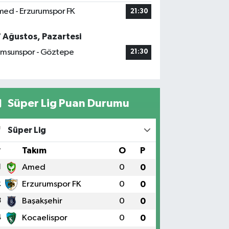
ed - Erzurumspor FK
21:30
7 Ağustos, Pazartesi
msunspor - Göztepe
21:30
Süper Lig Puan Durumu
Süper Lig
#
Takım
O
P
1
Amed
0
0
2
Erzurumspor FK
0
0
3
Başakşehir
0
0
4
Kocaelispor
0
0