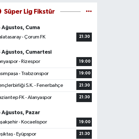
Süper Lig Fikstür
4 Ağustos, Cuma
latasaray - Çorum FK
21:30
5 Ağustos, Cumartesi
nyaspor - Rizespor
19:00
sımpaşa - Trabzonspor
19:00
nçlerbirliği S.K. - Fenerbahçe
21:30
ziantep FK - Alanyaspor
21:30
6 Ağustos, Pazar
şakşehir - Kocaelispor
19:00
şiktaş - Eyüpspor
21:30