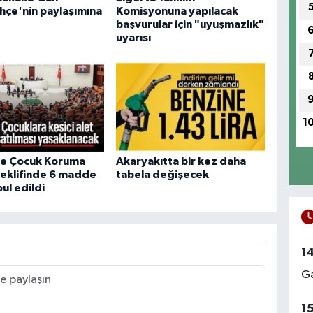
çe'nin paylaşımına
Komisyonuna yapılacak
başvurular için "uyuşmazlık"
uyarısı
1
e Çocuk Koruma
Akaryakıtta bir kez daha
eklifinde 6 madde
tabela değişecek
ul edildi
1
Ga
1