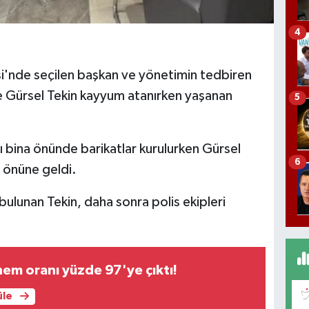
4
i'nde seçilen başkan ve yönetimin tedbiren
te Gürsel Tekin kayyum atanırken yaşanan
5
ı bina önünde barikatlar kurulurken Gürsel
6
a önüne geldi.
ulunan Tekin, daha sonra polis ekipleri
nem oranı yüzde 97'ye çıktı!
üle