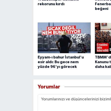
rekorunu kırdı
Fenerbah
beğeni
Eyyam-ı bahur İstanbul'u
TBMM'd
esir aldı: Bu gece nem
Kanunu t
yüzde 96'yı görecek
daha kab
Yorumlar