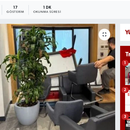
17
1 DK
GÖSTERIM
OKUNMA SÜRESI
Y
T
1
2
3