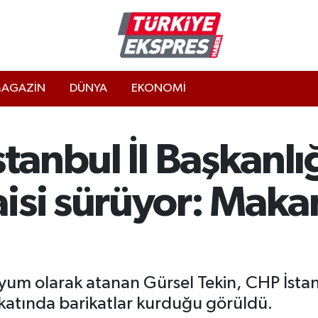
AGAZİN
DÜNYA
EKONOMİ
stanbul İl Başkanlı
isi sürüyor: Maka
um olarak atanan Gürsel Tekin, CHP İstanbu
katında barikatlar kurduğu görüldü.