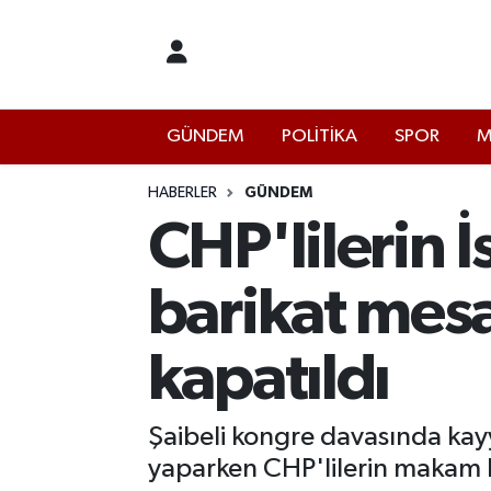
İstanbul Nöbetçi Eczaneler
GÜNDEM
POLİTİKA
SPOR
M
İstanbul Hava Durumu
İstanbul Namaz Vakitleri
HABERLER
GÜNDEM
CHP'lilerin İ
İstanbul Trafik Yoğunluk Haritası
barikat mesa
Süper Lig Puan Durumu ve Fikstür
kapatıldı
Tüm Manşetler
Son Dakika Haberleri
Şaibeli kongre davasında kayy
yaparken CHP'lilerin makam 
Haber Arşivi