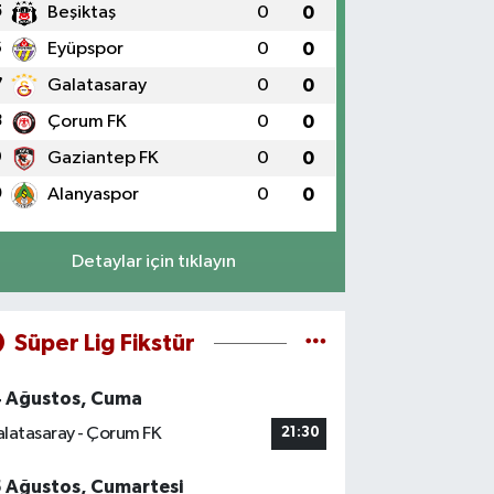
5
Beşiktaş
0
0
6
Eyüpspor
0
0
7
Galatasaray
0
0
8
Çorum FK
0
0
9
Gaziantep FK
0
0
0
Alanyaspor
0
0
Detaylar için tıklayın
Süper Lig Fikstür
4 Ağustos, Cuma
latasaray - Çorum FK
21:30
5 Ağustos, Cumartesi