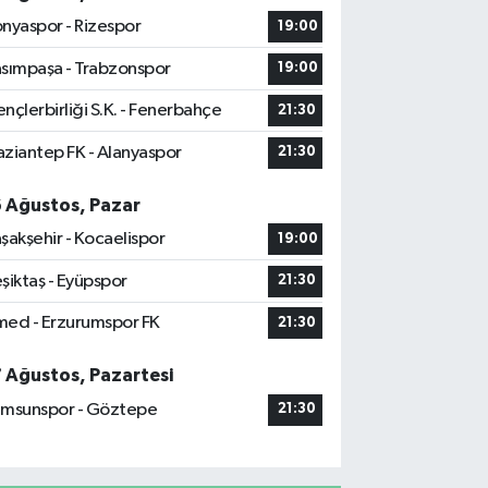
nyaspor - Rizespor
19:00
sımpaşa - Trabzonspor
19:00
nçlerbirliği S.K. - Fenerbahçe
21:30
ziantep FK - Alanyaspor
21:30
6 Ağustos, Pazar
şakşehir - Kocaelispor
19:00
şiktaş - Eyüpspor
21:30
ed - Erzurumspor FK
21:30
7 Ağustos, Pazartesi
msunspor - Göztepe
21:30