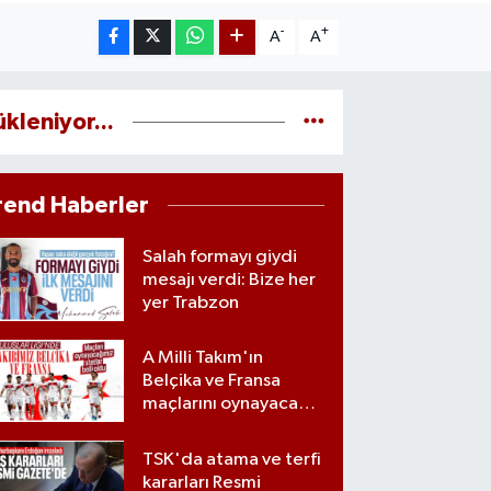
-
+
A
A
ükleniyor...
rend Haberler
Salah formayı giydi
mesajı verdi: Bize her
yer Trabzon
A Milli Takım'ın
Belçika ve Fransa
maçlarını oynayacağı
statlar açıklandı
TSK'da atama ve terfi
kararları Resmi