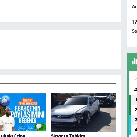
Am
1
Sa
Lukaku'dan
Sigorta Tahkim