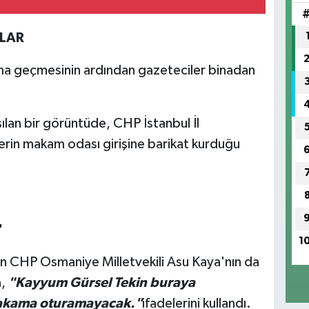
LAR
na geçmesinin ardından gazeteciler binadan
an bir görüntüde, CHP İstanbul İl
ilerin makam odası girişine barikat kurduğu
"
1
n CHP Osmaniye Milletvekili Asu Kaya'nın da
a,
"Kayyum Gürsel Tekin buraya
makama oturamayacak."
ifadelerini kullandı.