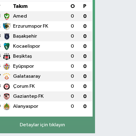
#
Takım
O
P
1
Amed
0
0
2
Erzurumspor FK
0
0
3
Başakşehir
0
0
4
Kocaelispor
0
0
5
Beşiktaş
0
0
6
Eyüpspor
0
0
7
Galatasaray
0
0
8
Çorum FK
0
0
9
Gaziantep FK
0
0
0
Alanyaspor
0
0
Detaylar için tıklayın