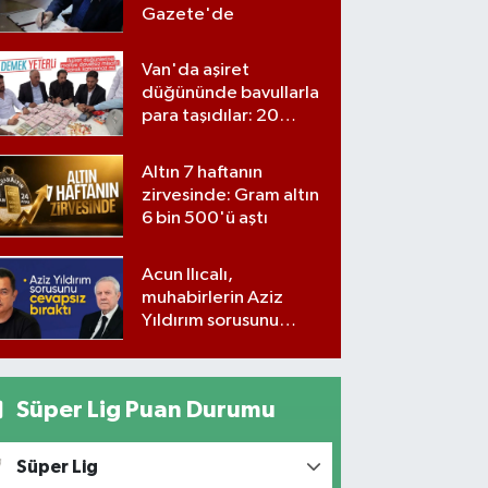
Gazete'de
Van'da aşiret
düğününde bavullarla
para taşıdılar: 20
milyon lira para,
kilolarla altın
Altın 7 haftanın
zirvesinde: Gram altın
6 bin 500'ü aştı
Acun Ilıcalı,
muhabirlerin Aziz
Yıldırım sorusunu
yanıtsız bıraktı
Süper Lig Puan Durumu
Süper Lig