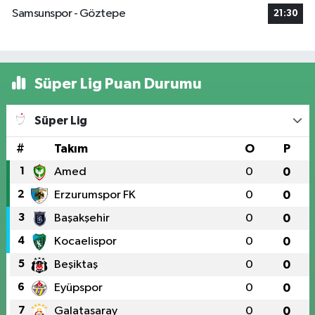
Samsunspor - Göztepe
21:30
Süper Lig Puan Durumu
Süper Lig
#
Takım
O
P
1
Amed
0
0
2
Erzurumspor FK
0
0
3
Başakşehir
0
0
4
Kocaelispor
0
0
5
Beşiktaş
0
0
6
Eyüpspor
0
0
7
Galatasaray
0
0