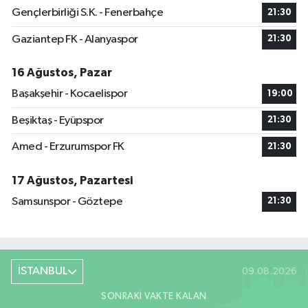
Gençlerbirliği S.K. - Fenerbahçe
21:30
Gaziantep FK - Alanyaspor
21:30
16 Ağustos, Pazar
Başakşehir - Kocaelispor
19:00
Beşiktaş - Eyüpspor
21:30
Amed - Erzurumspor FK
21:30
17 Ağustos, Pazartesi
Samsunspor - Göztepe
21:30
İSTANBUL
09.08.2026
SONRAKI VAKTE KALAN