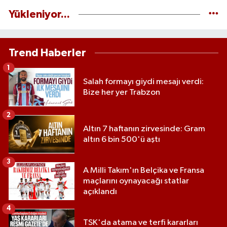
Yükleniyor...
Trend Haberler
1
Salah formayı giydi mesajı verdi:
Bize her yer Trabzon
2
Altın 7 haftanın zirvesinde: Gram
altın 6 bin 500'ü aştı
3
A Milli Takım'ın Belçika ve Fransa
maçlarını oynayacağı statlar
açıklandı
4
TSK'da atama ve terfi kararları