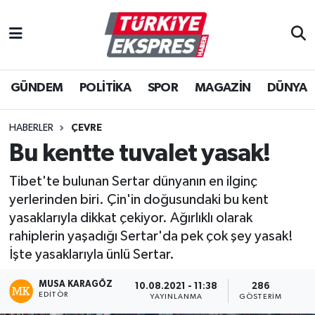
İstanbul Nöbetçi Eczaneler
GÜNDEM
POLİTİKA
SPOR
MAGAZİN
DÜNYA
İstanbul Hava Durumu
İstanbul Namaz Vakitleri
HABERLER
ÇEVRE
Bu kentte tuvalet yasak!
İstanbul Trafik Yoğunluk Haritası
Tibet'te bulunan Sertar dünyanın en ilginç
Süper Lig Puan Durumu ve Fikstür
yerlerinden biri. Çin'in doğusundaki bu kent
yasaklarıyla dikkat çekiyor. Ağırlıklı olarak
Tüm Manşetler
rahiplerin yaşadığı Sertar'da pek çok şey yasak!
İşte yasaklarıyla ünlü Sertar.
Son Dakika Haberleri
MUSA KARAGÖZ
10.08.2021 - 11:38
286
EDITÖR
YAYINLANMA
GÖSTERIM
Haber Arşivi