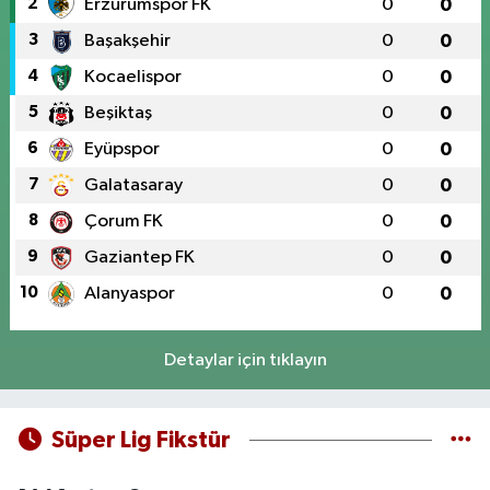
2
Erzurumspor FK
0
0
3
Başakşehir
0
0
4
Kocaelispor
0
0
5
Beşiktaş
0
0
6
Eyüpspor
0
0
7
Galatasaray
0
0
8
Çorum FK
0
0
9
Gaziantep FK
0
0
10
Alanyaspor
0
0
Detaylar için tıklayın
Süper Lig Fikstür