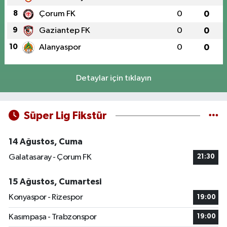
8
Çorum FK
0
0
9
Gaziantep FK
0
0
10
Alanyaspor
0
0
Detaylar için tıklayın
Süper Lig Fikstür
14 Ağustos, Cuma
Galatasaray - Çorum FK
21:30
15 Ağustos, Cumartesi
Konyaspor - Rizespor
19:00
Kasımpaşa - Trabzonspor
19:00