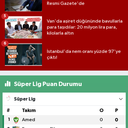
Resmi Gazete'de
5
Van'da aşiret düğününde bavullarla
para taşıdılar: 20 milyon lira para,
kilolarla altın
6
İstanbul'da nem oranı yüzde 97'ye
çıktı!
Süper Lig Puan Durumu
Süper Lig
#
Takım
O
P
1
Amed
0
0