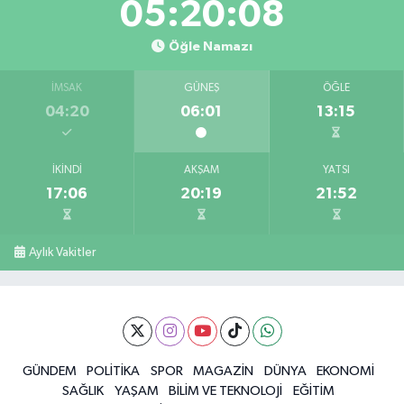
05:20:08
Öğle Namazı
İMSAK
GÜNEŞ
ÖĞLE
04:20
06:01
13:15
İKINDI
AKŞAM
YATSI
17:06
20:19
21:52
Aylık Vakitler
GÜNDEM
POLİTİKA
SPOR
MAGAZİN
DÜNYA
EKONOMİ
SAĞLIK
YAŞAM
BİLİM VE TEKNOLOJİ
EĞİTİM