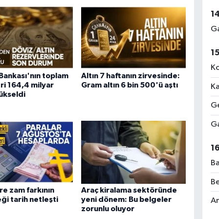
1
Ga
1
Ko
Bankası'nın toplam
Altın 7 haftanın zirvesinde:
ri 164,4 milyar
Gram altın 6 bin 500'ü aştı
Ka
ükseldi
Ge
Ga
1
Ba
Be
re zam farkının
Araç kiralama sektöründe
i tarih netleşti
yeni dönem: Bu belgeler
Am
zorunlu oluyor