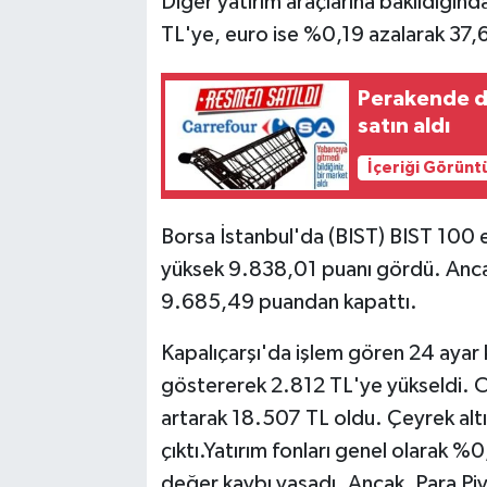
Diğer yatırım araçlarına bakıldığı
TL'ye, euro ise %0,19 azalarak 37,
Perakende de
satın aldı
İçeriği Görünt
Borsa İstanbul'da (BIST) BIST 100 
yüksek 9.838,01 puanı gördü. Anc
9.685,49 puandan kapattı.
Kapalıçarşı'da işlem gören 24 ayar k
göstererek 2.812 TL'ye yükseldi. Cu
artarak 18.507 TL oldu. Çeyrek altı
çıktı.Yatırım fonları genel olarak %
değer kaybı yaşadı. Ancak, Para Piy