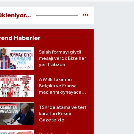
ükleniyor...
rend Haberler
Salah formayı giydi
mesajı verdi: Bize her
yer Trabzon
A Milli Takım'ın
Belçika ve Fransa
maçlarını oynayacağı
statlar açıklandı
TSK'da atama ve terfi
kararları Resmi
Gazete'de