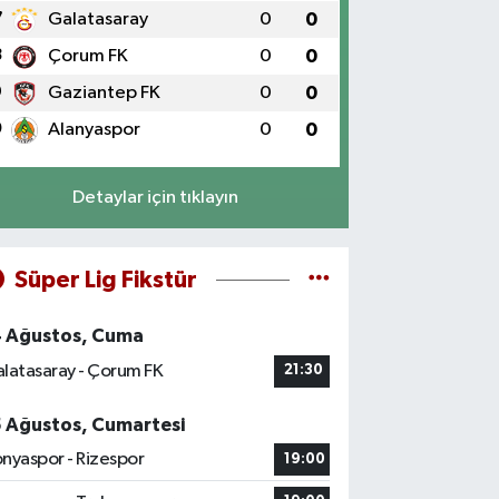
7
Galatasaray
0
0
8
Çorum FK
0
0
9
Gaziantep FK
0
0
0
Alanyaspor
0
0
Detaylar için tıklayın
Süper Lig Fikstür
4 Ağustos, Cuma
latasaray - Çorum FK
21:30
5 Ağustos, Cumartesi
nyaspor - Rizespor
19:00