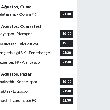
4 Ağustos, Cuma
latasaray - Çorum FK
21:30
5 Ağustos, Cumartesi
nyaspor - Rizespor
19:00
sımpaşa - Trabzonspor
19:00
nçlerbirliği S.K. - Fenerbahçe
21:30
ziantep FK - Alanyaspor
21:30
6 Ağustos, Pazar
şakşehir - Kocaelispor
19:00
şiktaş - Eyüpspor
21:30
ed - Erzurumspor FK
21:30