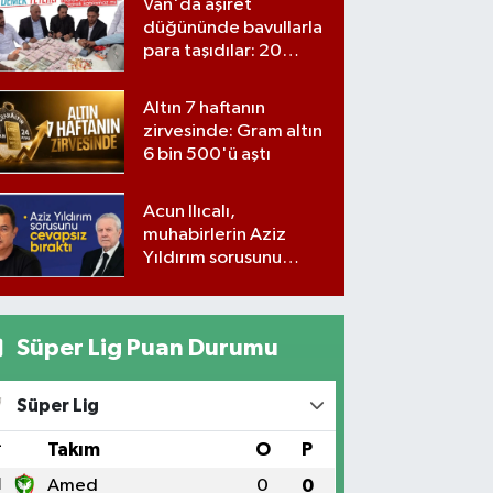
Van'da aşiret
düğününde bavullarla
para taşıdılar: 20
milyon lira para,
kilolarla altın
Altın 7 haftanın
zirvesinde: Gram altın
6 bin 500'ü aştı
Acun Ilıcalı,
muhabirlerin Aziz
Yıldırım sorusunu
yanıtsız bıraktı
Süper Lig Puan Durumu
Süper Lig
#
Takım
O
P
1
Amed
0
0