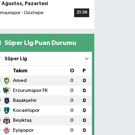
7 Ağustos, Pazartesi
msunspor - Göztepe
21:30
Süper Lig Puan Durumu
Süper Lig
#
Takım
O
P
1
Amed
0
0
2
Erzurumspor FK
0
0
3
Başakşehir
0
0
4
Kocaelispor
0
0
5
Beşiktaş
0
0
6
Eyüpspor
0
0