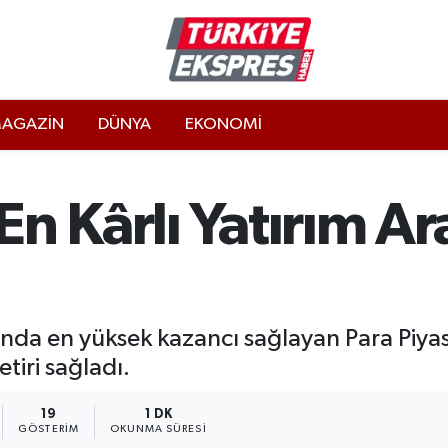
AGAZİN
DÜNYA
EKONOMİ
n Kârlı Yatırım Ara
ında en yüksek kazancı sağlayan Para Piyasa
tiri sağladı.
19
1 DK
GÖSTERIM
OKUNMA SÜRESI