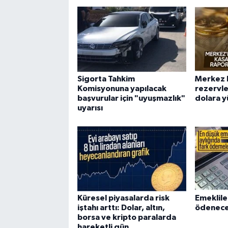
Sigorta Tahkim
Merkez 
Komisyonuna yapılacak
rezervle
başvurular için "uyuşmazlık"
dolara y
uyarısı
Küresel piyasalarda risk
Emeklile
iştahı arttı: Dolar, altın,
ödeneceğ
borsa ve kripto paralarda
hareketli gün