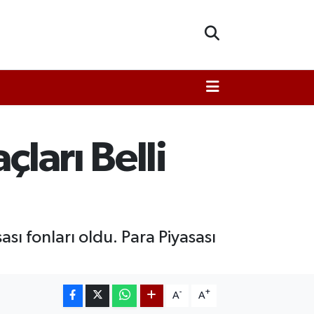
çları Belli
sı fonları oldu. Para Piyasası
-
+
A
A