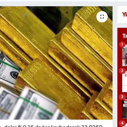
Y
T
1
2
3
4