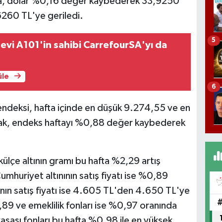
nda, dolar %0,16 değer kaybederek 33,9250
6260 TL'ye geriledi.
5
vi A101'in sahibi CarrefourSA'yı da
üle
6
endeksi, hafta içinde en düşük 9.274,55 ve en
ak, endeks haftayı %0,88 değer kaybederek
ülçe altının gramı bu hafta %2,29 artış
mhuriyet altınının satış fiyatı ise %0,89
nın satış fiyatı ise 4.605 TL'den 4.650 TL'ye
0,89 ve emeklilik fonları ise %0,97 oranında
asası fonları bu hafta %0,98 ile en yüksek