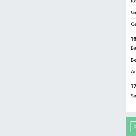
Ka
Ge
Ga
1
Ba
Be
Am
1
Sa