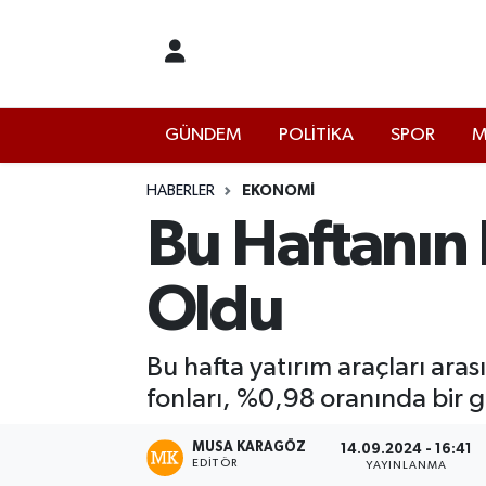
İstanbul Nöbetçi Eczaneler
GÜNDEM
POLİTİKA
SPOR
M
İstanbul Hava Durumu
İstanbul Namaz Vakitleri
HABERLER
EKONOMİ
Bu Haftanın E
İstanbul Trafik Yoğunluk Haritası
Oldu
Süper Lig Puan Durumu ve Fikstür
Tüm Manşetler
Bu hafta yatırım araçları aras
fonları, %0,98 oranında bir ge
Son Dakika Haberleri
MUSA KARAGÖZ
14.09.2024 - 16:41
EDITÖR
Haber Arşivi
YAYINLANMA