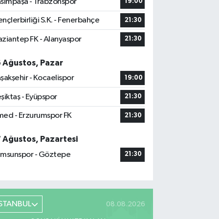
sımpaşa - Trabzonspor
19:00
nçlerbirliği S.K. - Fenerbahçe
21:30
ziantep FK - Alanyaspor
21:30
6 Ağustos, Pazar
şakşehir - Kocaelispor
19:00
şiktaş - Eyüpspor
21:30
ed - Erzurumspor FK
21:30
7 Ağustos, Pazartesi
msunspor - Göztepe
21:30
İSTANBUL
08.08.2026