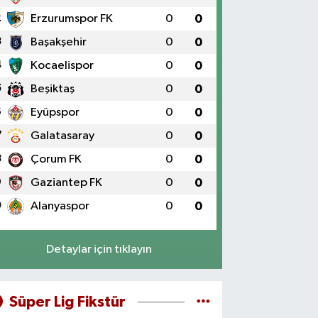
2
Erzurumspor FK
0
0
3
Başakşehir
0
0
4
Kocaelispor
0
0
5
Beşiktaş
0
0
6
Eyüpspor
0
0
7
Galatasaray
0
0
8
Çorum FK
0
0
9
Gaziantep FK
0
0
0
Alanyaspor
0
0
Detaylar için tıklayın
Süper Lig Fikstür