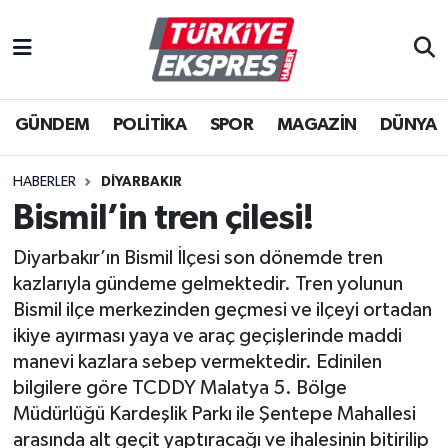
İstanbul Nöbetçi Eczaneler
GÜNDEM
POLİTİKA
SPOR
MAGAZİN
DÜNYA
İstanbul Hava Durumu
İstanbul Namaz Vakitleri
HABERLER
DIYARBAKIR
Bismil’in tren çilesi!
İstanbul Trafik Yoğunluk Haritası
Diyarbakır’ın Bismil İlçesi son dönemde tren
Süper Lig Puan Durumu ve Fikstür
kazlarıyla gündeme gelmektedir. Tren yolunun
Bismil ilçe merkezinden geçmesi ve ilçeyi ortadan
Tüm Manşetler
ikiye ayırması yaya ve araç geçişlerinde maddi
manevi kazlara sebep vermektedir. Edinilen
Son Dakika Haberleri
bilgilere göre TCDDY Malatya 5. Bölge
Müdürlüğü Kardeşlik Parkı ile Şentepe Mahallesi
Haber Arşivi
arasında alt geçit yaptıracağı ve ihalesinin bitirilip