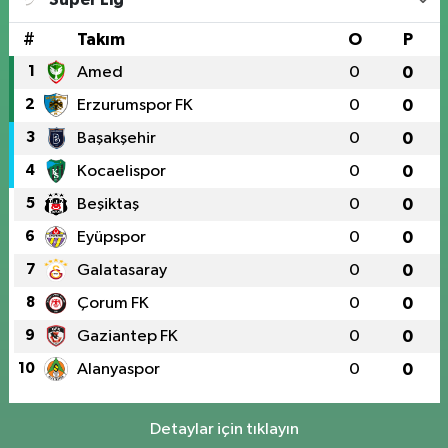
#
Takım
O
P
1
Amed
0
0
2
Erzurumspor FK
0
0
3
Başakşehir
0
0
4
Kocaelispor
0
0
5
Beşiktaş
0
0
6
Eyüpspor
0
0
7
Galatasaray
0
0
8
Çorum FK
0
0
9
Gaziantep FK
0
0
10
Alanyaspor
0
0
Detaylar için tıklayın