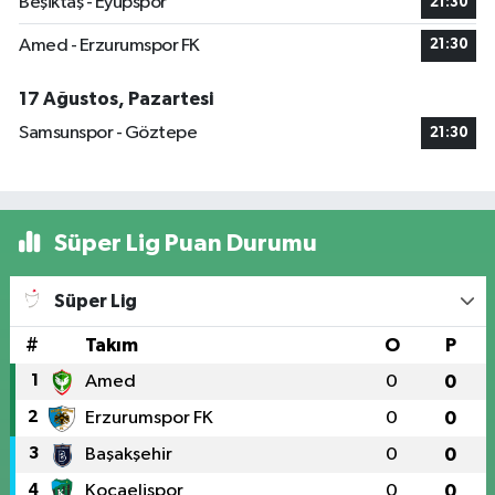
Beşiktaş - Eyüpspor
21:30
Amed - Erzurumspor FK
21:30
17 Ağustos, Pazartesi
Samsunspor - Göztepe
21:30
Süper Lig Puan Durumu
Süper Lig
#
Takım
O
P
1
Amed
0
0
2
Erzurumspor FK
0
0
3
Başakşehir
0
0
4
Kocaelispor
0
0