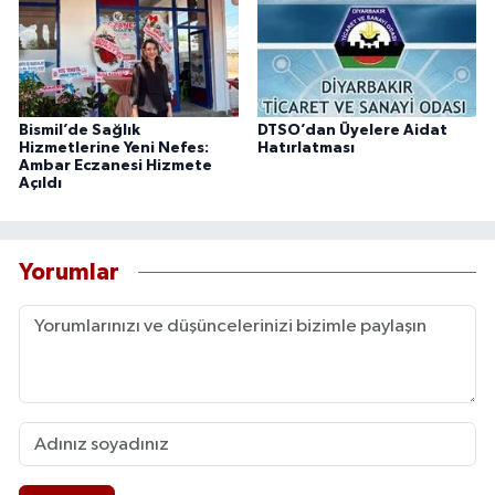
Bismil’de Sağlık
DTSO’dan Üyelere Aidat
Hizmetlerine Yeni Nefes:
Hatırlatması
Ambar Eczanesi Hizmete
Açıldı
Yorumlar