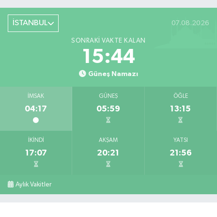
İSTANBUL
07.08.2026
SONRAKI VAKTE KALAN
15:43
Güneş Namazı
İMSAK
GÜNEŞ
ÖĞLE
04:17
05:59
13:15
İKINDI
AKŞAM
YATSI
17:07
20:21
21:56
Aylık Vakitler