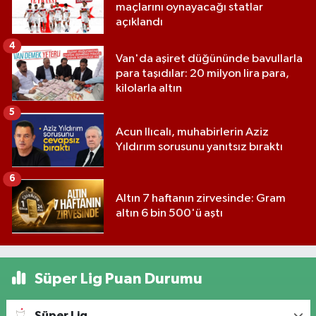
maçlarını oynayacağı statlar
açıklandı
4
Van'da aşiret düğününde bavullarla
para taşıdılar: 20 milyon lira para,
kilolarla altın
5
Acun Ilıcalı, muhabirlerin Aziz
Yıldırım sorusunu yanıtsız bıraktı
6
Altın 7 haftanın zirvesinde: Gram
altın 6 bin 500'ü aştı
Süper Lig Puan Durumu
Süper Lig