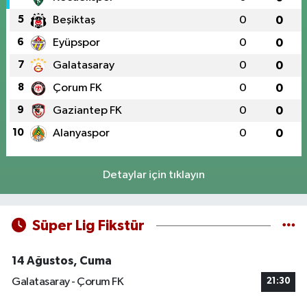
5
Beşiktaş
0
0
6
Eyüpspor
0
0
7
Galatasaray
0
0
8
Çorum FK
0
0
9
Gaziantep FK
0
0
10
Alanyaspor
0
0
Detaylar için tıklayın
Süper Lig Fikstür
14 Ağustos, Cuma
Galatasaray - Çorum FK
21:30