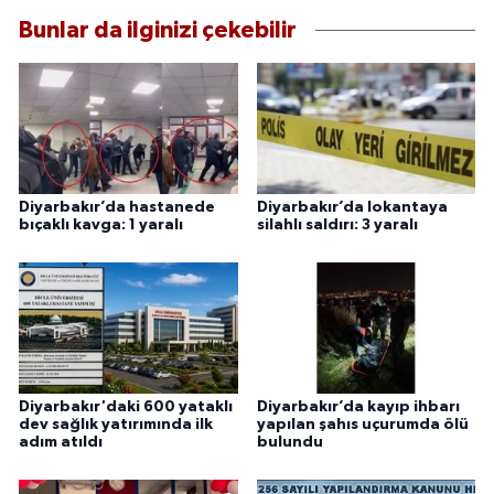
Bunlar da ilginizi çekebilir
Diyarbakır’da hastanede
Diyarbakır’da lokantaya
bıçaklı kavga: 1 yaralı
silahlı saldırı: 3 yaralı
Diyarbakır'daki 600 yataklı
Diyarbakır’da kayıp ihbarı
dev sağlık yatırımında ilk
yapılan şahıs uçurumda ölü
adım atıldı
bulundu