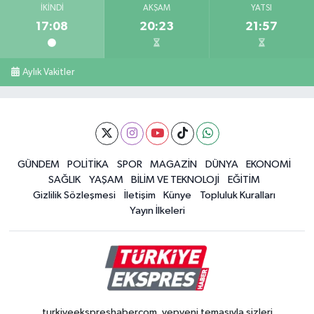
İKINDI
AKŞAM
YATSI
17:08
20:23
21:57
Aylık Vakitler
GÜNDEM
POLİTİKA
SPOR
MAGAZİN
DÜNYA
EKONOMİ
SAĞLIK
YAŞAM
BİLİM VE TEKNOLOJİ
EĞİTİM
Gizlilik Sözleşmesi
İletişim
Künye
Topluluk Kuralları
Yayın İlkeleri
turkiyeekspreshabercom, yepyeni temasıyla sizleri