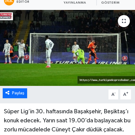
EDITÖR
YAYINLANMA
GÖSTERIM
Paylaş
-
+
A
A
Süper Lig’in 30. haftasında Başakşehir, Beşiktaş’ı
konuk edecek. Yarın saat 19.00’da başlayacak bu
zorlu mücadelede Cüneyt Çakır düdük çalacak.