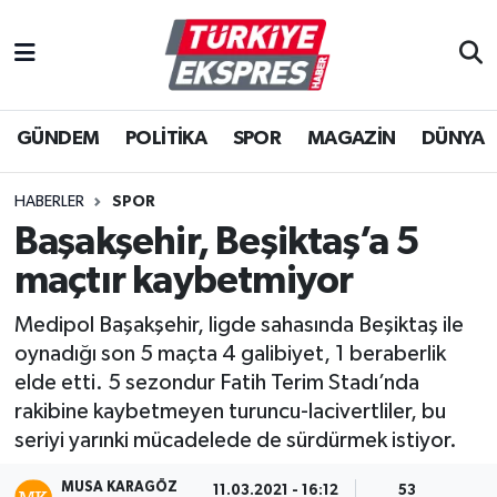
İstanbul Nöbetçi Eczaneler
GÜNDEM
POLİTİKA
SPOR
MAGAZİN
DÜNYA
İstanbul Hava Durumu
İstanbul Namaz Vakitleri
HABERLER
SPOR
Başakşehir, Beşiktaş’a 5
İstanbul Trafik Yoğunluk Haritası
maçtır kaybetmiyor
Süper Lig Puan Durumu ve Fikstür
Medipol Başakşehir, ligde sahasında Beşiktaş ile
oynadığı son 5 maçta 4 galibiyet, 1 beraberlik
Tüm Manşetler
elde etti. 5 sezondur Fatih Terim Stadı’nda
rakibine kaybetmeyen turuncu-lacivertliler, bu
Son Dakika Haberleri
seriyi yarınki mücadelede de sürdürmek istiyor.
Haber Arşivi
MUSA KARAGÖZ
11.03.2021 - 16:12
53