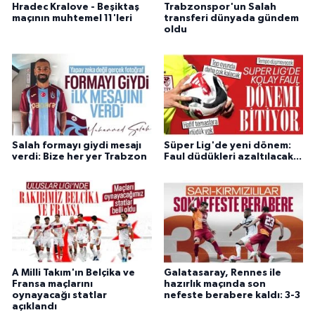
Hradec Kralove - Beşiktaş
Trabzonspor'un Salah
maçının muhtemel 11'leri
transferi dünyada gündem
oldu
Salah formayı giydi mesajı
Süper Lig'de yeni dönem:
verdi: Bize her yer Trabzon
Faul düdükleri azaltılacak...
A Milli Takım'ın Belçika ve
Galatasaray, Rennes ile
Fransa maçlarını
hazırlık maçında son
oynayacağı statlar
nefeste berabere kaldı: 3-3
açıklandı