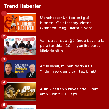
Trend Haberler
1
Manchester United'ın ilgisi
bitmedi: Galatasaray, Victor
Osimhen'le ilgili kararını verdi
2
Van'da aşiret düğününde bavullarla
para taşıdılar: 20 milyon lira para,
kilolarla altın
3
Acun Ilıcalı, muhabirlerin Aziz
Yıldırım sorusunu yanıtsız bıraktı
4
Altın 7 haftanın zirvesinde: Gram
altın 6 bin 500'ü aştı
5