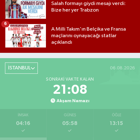
Salah formayı giydi mesajı verdi:
Bize her yer Trabzon
6
A Milli Takım'ın Belçika ve Fransa
maçlarını oynayacağı statlar
açıklandı
İSTANBUL
06.08.2026
SONRAKI VAKTE KALAN
21:07
Akşam Namazı
İMSAK
GÜNEŞ
ÖĞLE
04:16
05:58
13:15