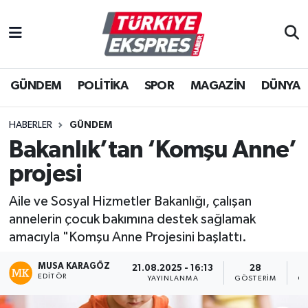
İstanbul Nöbetçi Eczaneler
GÜNDEM
POLİTİKA
SPOR
MAGAZİN
DÜNYA
İstanbul Hava Durumu
İstanbul Namaz Vakitleri
HABERLER
GÜNDEM
Bakanlık’tan ‘Komşu Anne’
İstanbul Trafik Yoğunluk Haritası
projesi
Süper Lig Puan Durumu ve Fikstür
Aile ve Sosyal Hizmetler Bakanlığı, çalışan
annelerin çocuk bakımına destek sağlamak
Tüm Manşetler
amacıyla "Komşu Anne Projesini başlattı.
Son Dakika Haberleri
MUSA KARAGÖZ
21.08.2025 - 16:13
28
EDITÖR
YAYINLANMA
GÖSTERIM
OK
Haber Arşivi