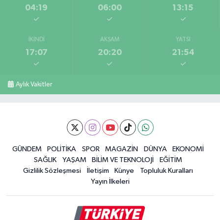
04:19
06:00
13:15
İKINDI
AKŞAM
YATSI
17:07
20:20
21:54
Aylık Vakitler
GÜNDEM
POLİTİKA
SPOR
MAGAZİN
DÜNYA
EKONOMİ
SAĞLIK
YAŞAM
BİLİM VE TEKNOLOJİ
EĞİTİM
Gizlilik Sözleşmesi
İletişim
Künye
Topluluk Kuralları
Yayın İlkeleri