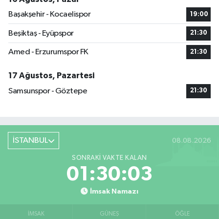
Başakşehir - Kocaelispor
19:00
Beşiktaş - Eyüpspor
21:30
Amed - Erzurumspor FK
21:30
17 Ağustos, Pazartesi
Samsunspor - Göztepe
21:30
İSTANBUL
08.08.2026
SONRAKI VAKTE KALAN
01:30:03
İmsak Namazı
İMSAK
GÜNEŞ
ÖĞLE