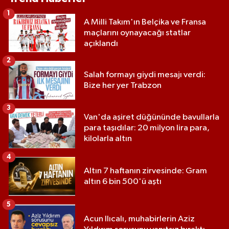
1
A Milli Takım'ın Belçika ve Fransa
maçlarını oynayacağı statlar
açıklandı
2
Salah formayı giydi mesajı verdi:
Bize her yer Trabzon
3
Van'da aşiret düğününde bavullarla
para taşıdılar: 20 milyon lira para,
kilolarla altın
4
Altın 7 haftanın zirvesinde: Gram
altın 6 bin 500'ü aştı
5
Acun Ilıcalı, muhabirlerin Aziz