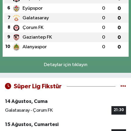
6
Eyüpspor
0
0
7
Galatasaray
0
0
8
Çorum FK
0
0
9
Gaziantep FK
0
0
10
Alanyaspor
0
0
Detaylar için tıklayın
Süper Lig Fikstür
14 Ağustos, Cuma
Galatasaray - Çorum FK
21:30
15 Ağustos, Cumartesi