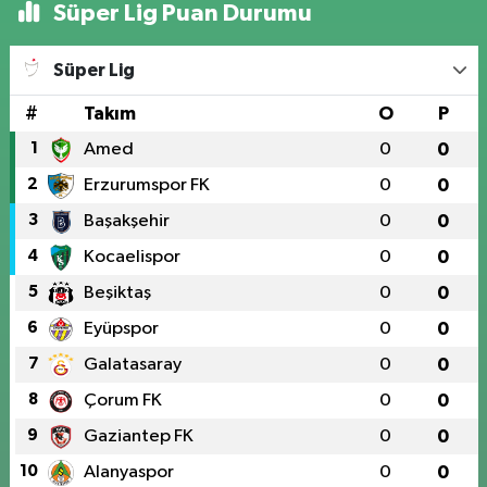
Süper Lig Puan Durumu
Süper Lig
#
Takım
O
P
1
Amed
0
0
2
Erzurumspor FK
0
0
3
Başakşehir
0
0
4
Kocaelispor
0
0
5
Beşiktaş
0
0
6
Eyüpspor
0
0
7
Galatasaray
0
0
8
Çorum FK
0
0
9
Gaziantep FK
0
0
10
Alanyaspor
0
0