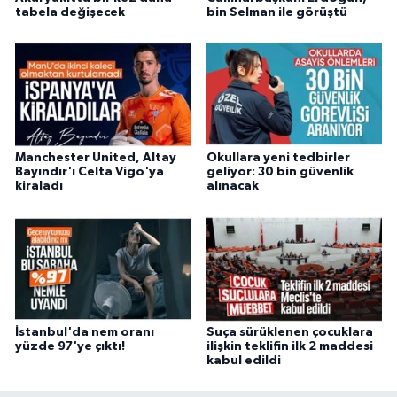
tabela değişecek
bin Selman ile görüştü
Manchester United, Altay
Okullara yeni tedbirler
Bayındır'ı Celta Vigo'ya
geliyor: 30 bin güvenlik
kiraladı
alınacak
İstanbul'da nem oranı
Suça sürüklenen çocuklara
yüzde 97'ye çıktı!
ilişkin teklifin ilk 2 maddesi
kabul edildi