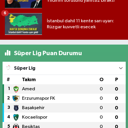
Yıldırım sorusunu yanıtsız bıraktı
6
İstanbul dahil 11 kente sarı uyarı:
Rüzgar kuvvetli esecek
Süper Lig Puan Durumu
Süper Lig
#
Takım
O
P
1
Amed
0
0
2
Erzurumspor FK
0
0
3
Başakşehir
0
0
4
Kocaelispor
0
0
5
Beşiktaş
0
0