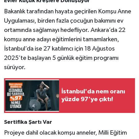
Evler Küçük Kreşlere Dönüşüyor
Bakanlık tarafından hayata geçirilen Komşu Anne
Uygulaması, birden fazla çocuğun bakımını ev
ortamında sağlamayı hedefliyor. Ankara’da 22
komşu anne adayı eğitimlerini tamamlarken,
İstanbul’da ise 27 katılımcı için 18 Ağustos
2025’te başlayan 5 günlük eğitim programı
sürüyor.
İstanbul'da nem oranı
yüzde 97'ye çıktı!
Sertifika Şartı Var
Projeye dahil olacak komşu anneler, Milli Eğitim