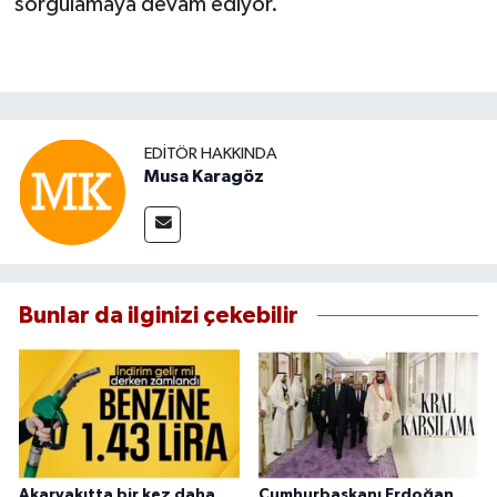
sorgulamaya devam ediyor.
EDITÖR HAKKINDA
Musa Karagöz
Bunlar da ilginizi çekebilir
Akaryakıtta bir kez daha
Cumhurbaşkanı Erdoğan,