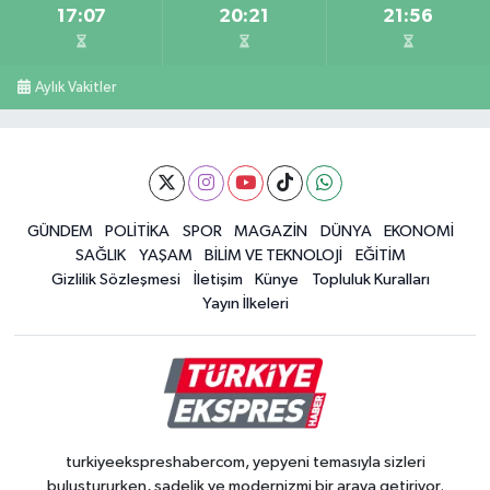
17:07
20:21
21:56
Aylık Vakitler
GÜNDEM
POLİTİKA
SPOR
MAGAZİN
DÜNYA
EKONOMİ
SAĞLIK
YAŞAM
BİLİM VE TEKNOLOJİ
EĞİTİM
Gizlilik Sözleşmesi
İletişim
Künye
Topluluk Kuralları
Yayın İlkeleri
turkiyeekspreshabercom, yepyeni temasıyla sizleri
buluştururken, sadelik ve modernizmi bir araya getiriyor.