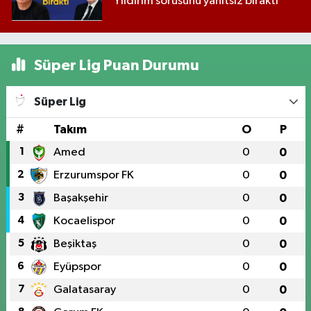
Yıldırım sorusunu yanıtsız bıraktı
Süper Lig Puan Durumu
Süper Lig
#
Takım
O
P
1
Amed
0
0
2
Erzurumspor FK
0
0
3
Başakşehir
0
0
4
Kocaelispor
0
0
5
Beşiktaş
0
0
6
Eyüpspor
0
0
7
Galatasaray
0
0