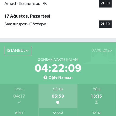
Amed - Erzurumspor FK
21:30
17 Ağustos, Pazartesi
Samsunspor - Göztepe
21:30
İSTANBUL
07.08.2026
SONRAKI VAKTE KALAN
04:22:09
Öğle Namazı
İMSAK
GÜNEŞ
ÖĞLE
04:17
05:59
13:15
İKINDI
AKŞAM
YATSI