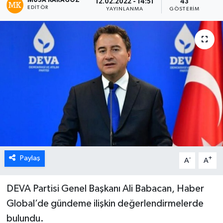
MUSA KARAGÖZ
12.02.2022 - 14:51
43
EDITÖR
YAYINLANMA
GÖSTERIM
Paylaş
-
+
A
A
DEVA Partisi Genel Başkanı Ali Babacan, Haber
Global’de gündeme ilişkin değerlendirmelerde
bulundu.