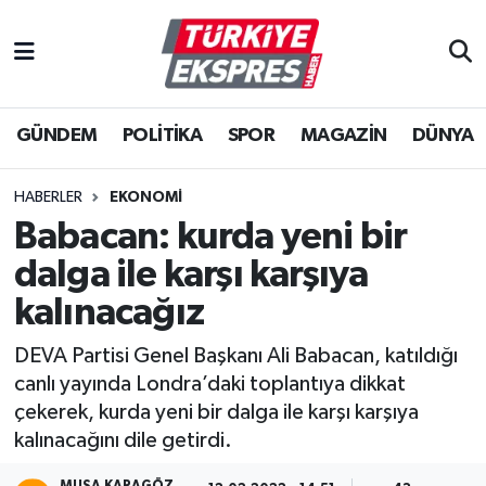
İstanbul Nöbetçi Eczaneler
GÜNDEM
POLİTİKA
SPOR
MAGAZİN
DÜNYA
İstanbul Hava Durumu
İstanbul Namaz Vakitleri
HABERLER
EKONOMİ
Babacan: kurda yeni bir
İstanbul Trafik Yoğunluk Haritası
dalga ile karşı karşıya
Süper Lig Puan Durumu ve Fikstür
kalınacağız
DEVA Partisi Genel Başkanı Ali Babacan, katıldığı
Tüm Manşetler
canlı yayında Londra’daki toplantıya dikkat
çekerek, kurda yeni bir dalga ile karşı karşıya
Son Dakika Haberleri
kalınacağını dile getirdi.
Haber Arşivi