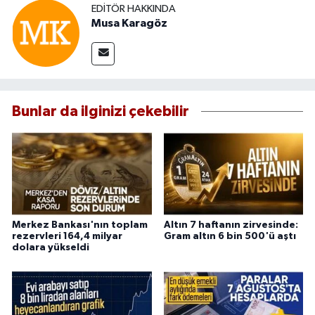
EDITÖR HAKKINDA
Musa Karagöz
Bunlar da ilginizi çekebilir
Merkez Bankası'nın toplam
Altın 7 haftanın zirvesinde:
rezervleri 164,4 milyar
Gram altın 6 bin 500'ü aştı
dolara yükseldi