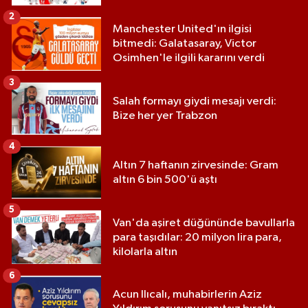
2
Manchester United'ın ilgisi
bitmedi: Galatasaray, Victor
Osimhen'le ilgili kararını verdi
3
Salah formayı giydi mesajı verdi:
Bize her yer Trabzon
4
Altın 7 haftanın zirvesinde: Gram
altın 6 bin 500'ü aştı
5
Van'da aşiret düğününde bavullarla
para taşıdılar: 20 milyon lira para,
kilolarla altın
6
Acun Ilıcalı, muhabirlerin Aziz