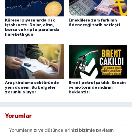
Küresel piyasalarda risk
Emeklilere zam farkının
iştahı arttı: Dolar, altın,
ödeneceği tarih netleşti
borsa ve kripto paralarda
hareketli gün
Araç kiralama sektöründe
Brent petrol çakıldı: Benzin
yeni dönem: Bu belgeler
ve motorinde indirim
zorunlu oluyor
beklentisi
Yorumlar