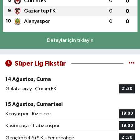
8
Çorum FK
0
0
9
Gaziantep FK
0
0
10
Alanyaspor
0
0
Detaylar için tıklayın
Süper Lig Fikstür
14 Ağustos, Cuma
Galatasaray - Çorum FK
21:30
15 Ağustos, Cumartesi
Konyaspor - Rizespor
19:00
Kasımpaşa - Trabzonspor
19:00
Gençlerbirliği S.K. - Fenerbahçe
21:30