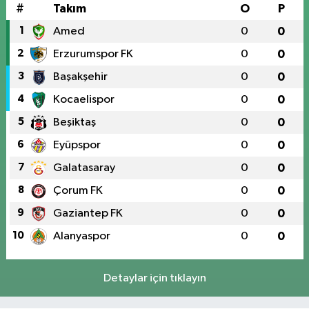
#
Takım
O
P
1
Amed
0
0
2
Erzurumspor FK
0
0
3
Başakşehir
0
0
4
Kocaelispor
0
0
5
Beşiktaş
0
0
6
Eyüpspor
0
0
7
Galatasaray
0
0
8
Çorum FK
0
0
9
Gaziantep FK
0
0
10
Alanyaspor
0
0
Detaylar için tıklayın