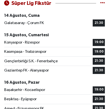
Süper Lig Fikstür
14 Ağustos, Cuma
Galatasaray - Çorum FK
21:30
15 Ağustos, Cumartesi
Konyaspor - Rizespor
19:00
Kasımpaşa - Trabzonspor
19:00
Gençlerbirliği S.K. - Fenerbahçe
21:30
Gaziantep FK - Alanyaspor
21:30
16 Ağustos, Pazar
Başakşehir - Kocaelispor
19:00
Beşiktaş - Eyüpspor
21:30
Amed - Erzurumspor FK
21:30