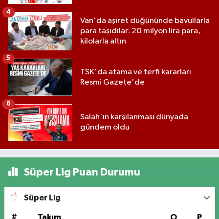
4
Van'da aşiret düğününde bavullarla
para taşıdılar: 20 milyon lira para,
kilolarla altın
5
TSK'da atama ve terfi kararları
Resmi Gazete'de
6
Salah'ın karşılanması dünyada
gündem oldu
Süper Lig Puan Durumu
Süper Lig
#
Takım
O
P