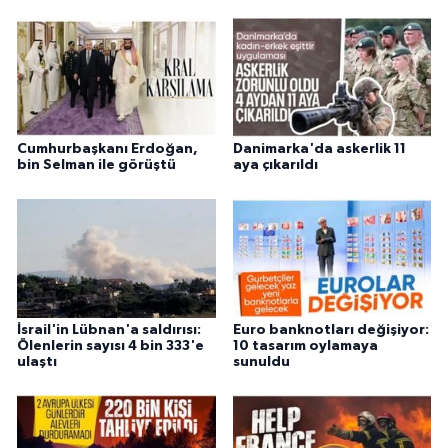
Cumhurbaşkanı Erdoğan,
Danimarka'da askerlik 11
bin Selman ile görüştü
aya çıkarıldı
İsrail'in Lübnan'a saldırısı:
Euro banknotları değişiyor:
Ölenlerin sayısı 4 bin 333'e
10 tasarım oylamaya
ulaştı
sunuldu