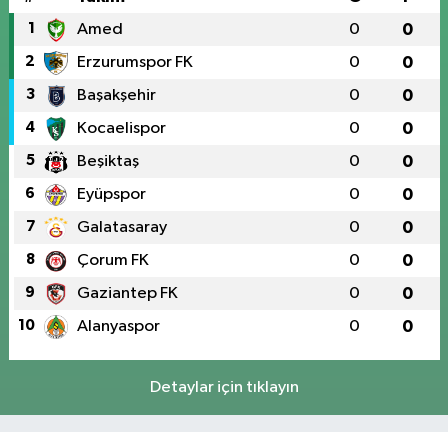
1
Amed
0
0
2
Erzurumspor FK
0
0
3
Başakşehir
0
0
4
Kocaelispor
0
0
5
Beşiktaş
0
0
6
Eyüpspor
0
0
7
Galatasaray
0
0
8
Çorum FK
0
0
9
Gaziantep FK
0
0
10
Alanyaspor
0
0
Detaylar için tıklayın