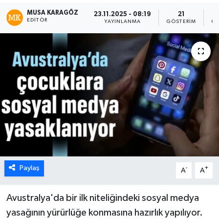
MUSA KARAGÖZ
23.11.2025 - 08:19
21
EDITÖR
YAYINLANMA
GÖSTERIM
OK
Paylaş
-
+
A
A
Avustralya'da bir ilk niteliğindeki sosyal medya
yasağının yürürlüğe konmasına hazırlık yapılıyor.