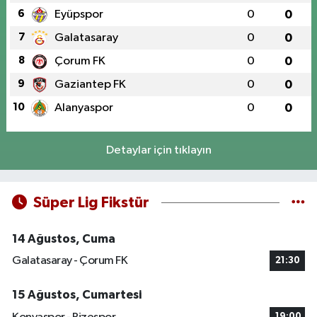
6
Eyüpspor
0
0
7
Galatasaray
0
0
8
Çorum FK
0
0
9
Gaziantep FK
0
0
10
Alanyaspor
0
0
Detaylar için tıklayın
Süper Lig Fikstür
14 Ağustos, Cuma
Galatasaray - Çorum FK
21:30
15 Ağustos, Cumartesi
19:00