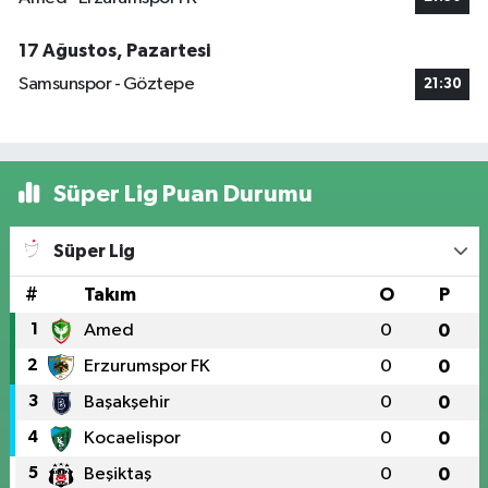
17 Ağustos, Pazartesi
Samsunspor - Göztepe
21:30
Süper Lig Puan Durumu
Süper Lig
#
Takım
O
P
1
Amed
0
0
2
Erzurumspor FK
0
0
3
Başakşehir
0
0
4
Kocaelispor
0
0
5
Beşiktaş
0
0