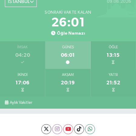
İSTANBUL
09.08.2026
SONRAKI VAKTE KALAN
26:00
Öğle Namazı
İMSAK
GÜNEŞ
ÖĞLE
04:20
06:01
13:15
İKINDI
AKŞAM
YATSI
17:06
20:19
21:52
Aylık Vakitler