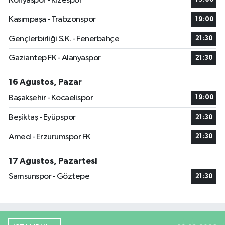
Konyaspor - Rizespor
Kasımpaşa - Trabzonspor
19:00
Gençlerbirliği S.K. - Fenerbahçe
21:30
Gaziantep FK - Alanyaspor
21:30
16 Ağustos, Pazar
Başakşehir - Kocaelispor
19:00
Beşiktaş - Eyüpspor
21:30
Amed - Erzurumspor FK
21:30
17 Ağustos, Pazartesi
Samsunspor - Göztepe
21:30