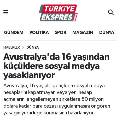
İstanbul Nöbetçi Eczaneler
GÜNDEM
POLİTİKA
SPOR
MAGAZİN
DÜNYA
İstanbul Hava Durumu
İstanbul Namaz Vakitleri
HABERLER
DÜNYA
Avustralya'da 16 yaşından
İstanbul Trafik Yoğunluk Haritası
küçüklere sosyal medya
Süper Lig Puan Durumu ve Fikstür
yasaklanıyor
Avustralya, 16 yaş altı gençlerin sosyal medya
Tüm Manşetler
hesaplarını kapatmayan veya yeni hesap
açmalarını engellemeyen şirketlere 50 milyon
Son Dakika Haberleri
dolara kadar para cezası uygulanmasını öngören
yasağın yürürlüğe konmasına hazırlanıyor.
Haber Arşivi