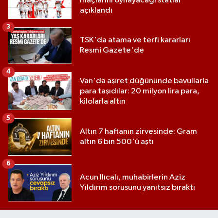
maçlarını oynayacağı statlar
açıklandı
3
TSK'da atama ve terfi kararları
Resmi Gazete'de
4
Van'da aşiret düğününde bavullarla
para taşıdılar: 20 milyon lira para,
kilolarla altın
5
Altın 7 haftanın zirvesinde: Gram
altın 6 bin 500'ü aştı
6
Acun Ilıcalı, muhabirlerin Aziz
Yıldırım sorusunu yanıtsız bıraktı