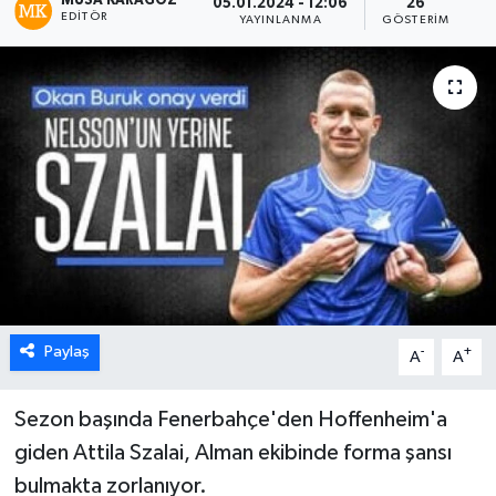
MUSA KARAGÖZ
05.01.2024 - 12:06
26
EDITÖR
YAYINLANMA
GÖSTERIM
Paylaş
-
+
A
A
Sezon başında Fenerbahçe'den Hoffenheim'a
giden Attila Szalai, Alman ekibinde forma şansı
bulmakta zorlanıyor.