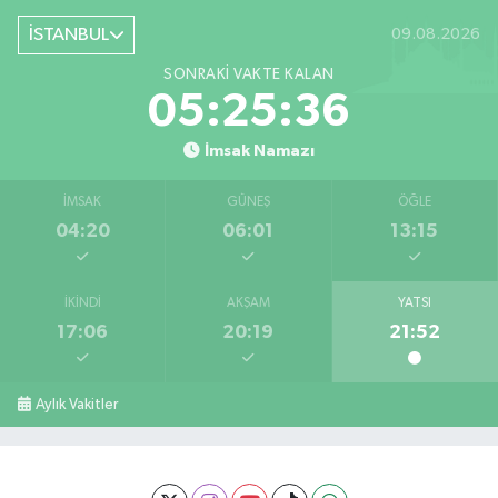
İSTANBUL
09.08.2026
SONRAKI VAKTE KALAN
05:25:35
İmsak Namazı
İMSAK
GÜNEŞ
ÖĞLE
04:20
06:01
13:15
İKINDI
AKŞAM
YATSI
17:06
20:19
21:52
Aylık Vakitler