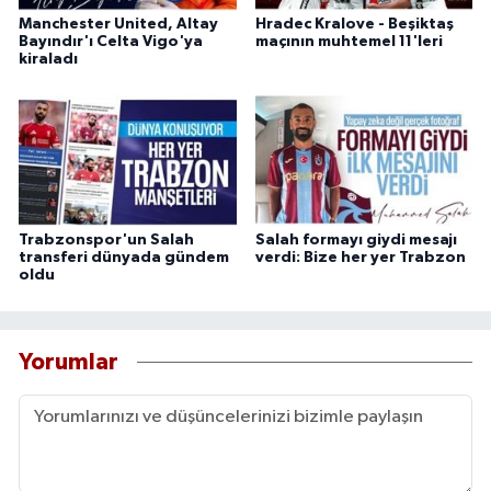
Manchester United, Altay
Hradec Kralove - Beşiktaş
Bayındır'ı Celta Vigo'ya
maçının muhtemel 11'leri
kiraladı
Trabzonspor'un Salah
Salah formayı giydi mesajı
transferi dünyada gündem
verdi: Bize her yer Trabzon
oldu
Yorumlar