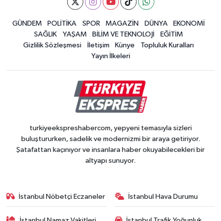
GÜNDEM
POLİTİKA
SPOR
MAGAZİN
DÜNYA
EKONOMİ
SAĞLIK
YAŞAM
BİLİM VE TEKNOLOJİ
EĞİTİM
Gizlilik Sözleşmesi
İletişim
Künye
Topluluk Kuralları
Yayın İlkeleri
turkiyeekspreshabercom, yepyeni temasıyla sizleri
buluştururken, sadelik ve modernizmi bir araya getiriyor.
Şatafattan kaçınıyor ve insanlara haber okuyabilecekleri bir
altyapı sunuyor.
İstanbul Nöbetçi Eczaneler
İstanbul Hava Durumu
İstanbul Namaz Vakitleri
İstanbul Trafik Yoğunluk