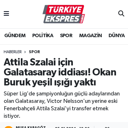
İstanbul Nöbetçi Eczaneler
GÜNDEM
POLİTİKA
SPOR
MAGAZİN
DÜNYA
İstanbul Hava Durumu
İstanbul Namaz Vakitleri
HABERLER
SPOR
Attila Szalai için
İstanbul Trafik Yoğunluk Haritası
Galatasaray iddiası! Okan
Süper Lig Puan Durumu ve Fikstür
Buruk yeşil ışığı yaktı
Süper Lig'de şampiyonluğun güçlü adaylarından
Tüm Manşetler
olan Galatasaray, Victor Nelsson'un yerine eski
Fenerbahçeli Attila Szalai'yi transfer etmek
Son Dakika Haberleri
istiyor.
Haber Arşivi