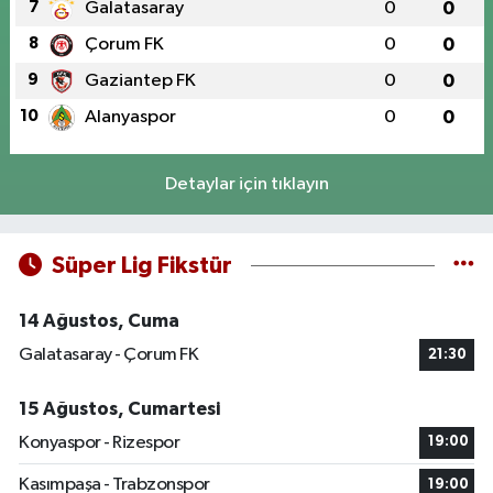
7
Galatasaray
0
0
8
Çorum FK
0
0
9
Gaziantep FK
0
0
10
Alanyaspor
0
0
Detaylar için tıklayın
Süper Lig Fikstür
14 Ağustos, Cuma
Galatasaray - Çorum FK
21:30
15 Ağustos, Cumartesi
Konyaspor - Rizespor
19:00
Kasımpaşa - Trabzonspor
19:00