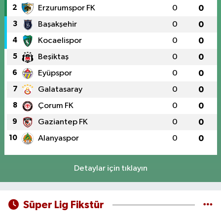
2
Erzurumspor FK
0
0
3
Başakşehir
0
0
4
Kocaelispor
0
0
5
Beşiktaş
0
0
6
Eyüpspor
0
0
7
Galatasaray
0
0
8
Çorum FK
0
0
9
Gaziantep FK
0
0
10
Alanyaspor
0
0
Detaylar için tıklayın
Süper Lig Fikstür