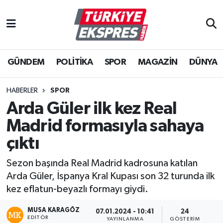
İstanbul Nöbetçi Eczaneler
GÜNDEM
POLİTİKA
SPOR
MAGAZİN
DÜNYA
İstanbul Hava Durumu
İstanbul Namaz Vakitleri
HABERLER
SPOR
Arda Güler ilk kez Real
İstanbul Trafik Yoğunluk Haritası
Madrid formasıyla sahaya
Süper Lig Puan Durumu ve Fikstür
çıktı
Sezon başında Real Madrid kadrosuna katılan
Tüm Manşetler
Arda Güler, İspanya Kral Kupası son 32 turunda ilk
kez eflatun-beyazlı formayı giydi.
Son Dakika Haberleri
MUSA KARAGÖZ
07.01.2024 - 10:41
24
Haber Arşivi
EDITÖR
YAYINLANMA
GÖSTERIM