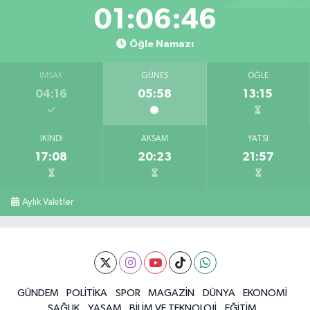
01:06:45
Öğle Namazı
İMSAK
GÜNEŞ
ÖĞLE
04:16
05:58
13:15
İKINDI
AKŞAM
YATSI
17:08
20:23
21:57
Aylık Vakitler
GÜNDEM
POLİTİKA
SPOR
MAGAZİN
DÜNYA
EKONOMİ
SAĞLIK
YAŞAM
BİLİM VE TEKNOLOJİ
EĞİTİM