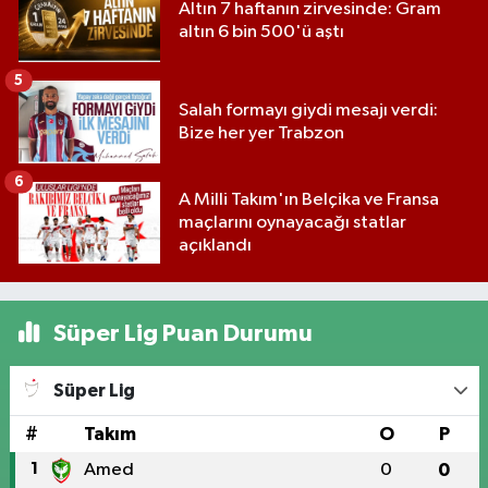
Altın 7 haftanın zirvesinde: Gram
altın 6 bin 500'ü aştı
5
Salah formayı giydi mesajı verdi:
Bize her yer Trabzon
6
A Milli Takım'ın Belçika ve Fransa
maçlarını oynayacağı statlar
açıklandı
Süper Lig Puan Durumu
Süper Lig
#
Takım
O
P
1
Amed
0
0