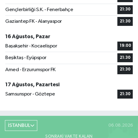
Gençlerbirliği S.K. - Fenerbahçe
21:30
Gaziantep FK - Alanyaspor
21:30
16 Ağustos, Pazar
Başakşehir - Kocaelispor
19:00
Beşiktaş - Eyüpspor
21:30
Amed - Erzurumspor FK
21:30
17 Ağustos, Pazartesi
Samsunspor - Göztepe
21:30
İSTANBUL
06.08.2026
SONRAKI VAKTE KALAN