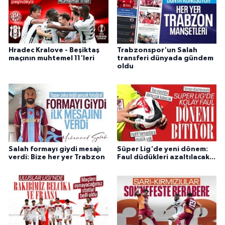
Hradec Kralove - Beşiktaş
Trabzonspor'un Salah
maçının muhtemel 11'leri
transferi dünyada gündem
oldu
Salah formayı giydi mesajı
Süper Lig'de yeni dönem:
verdi: Bize her yer Trabzon
Faul düdükleri azaltılacak...