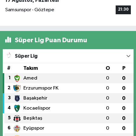
17 Ağustos, Pazartesi
Samsunspor - Göztepe
21:30
Süper Lig Puan Durumu
Süper Lig
#
Takım
O
P
1
Amed
0
0
2
Erzurumspor FK
0
0
3
Başakşehir
0
0
4
Kocaelispor
0
0
5
Beşiktaş
0
0
6
Eyüpspor
0
0